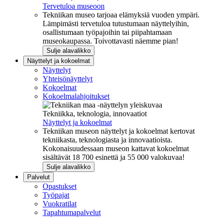
Tervetuloa museoon
Tekniikan museo tarjoaa elämyksiä vuoden ympäri.
Lämpimästi tervetuloa tutustumaan näyttelyihin,
osallistumaan työpajoihin tai piipahtamaan
museokaupassa. Toivottavasti näemme pian!
Sulje alavalikko
Näyttelyt ja kokoelmat
Näyttelyt
Yhteisönäyttelyt
Kokoelmat
Kokoelmalahjoitukset
Tekniikka, teknologia, innovaatiot
Näyttelyt ja kokoelmat
Tekniikan museon näyttelyt ja kokoelmat kertovat
tekniikasta, teknologiasta ja innovaatioista.
Kokonaisuudessaan museon kattavat kokoelmat
sisältävät 18 700 esinettä ja 55 000 valokuvaa!
Sulje alavalikko
Palvelut
Opastukset
Työpajat
Vuokratilat
Tapahtumapalvelut