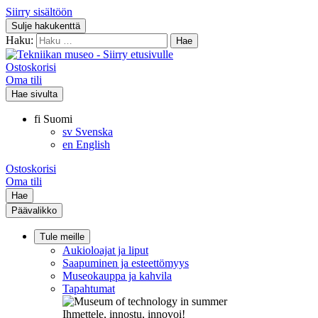
Siirry sisältöön
Sulje hakukenttä
Haku:
Ostoskorisi
Oma tili
Hae sivulta
fi
Suomi
sv
Svenska
en
English
Ostoskorisi
Oma tili
Hae
Päävalikko
Tule meille
Aukioloajat ja liput
Saapuminen ja esteettömyys
Museokauppa ja kahvila
Tapahtumat
Ihmettele, innostu, innovoi!