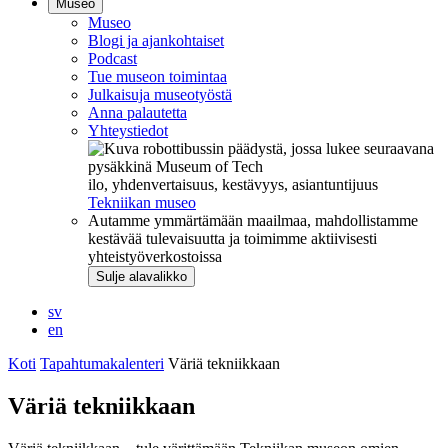
Museo
Museo
Blogi ja ajankohtaiset
Podcast
Tue museon toimintaa
Julkaisuja museotyöstä
Anna palautetta
Yhteystiedot
ilo, yhdenvertaisuus, kestävyys, asiantuntijuus
Tekniikan museo
Autamme ymmärtämään maailmaa, mahdollistamme
kestävää tulevaisuutta ja toimimme aktiivisesti
yhteistyöverkostoissa
Sulje alavalikko
sv
en
Koti
Tapahtumakalenteri
Väriä tekniikkaan
Väriä tekniikkaan