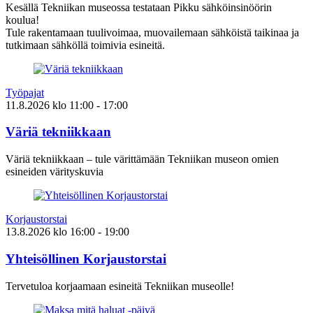
Kesällä Tekniikan museossa testataan Pikku sähköinsinöörin
koulua!
Tule rakentamaan tuulivoimaa, muovailemaan sähköistä taikinaa ja
tutkimaan sähköllä toimivia esineitä.
Työpajat
11.8.2026
klo
11:00
- 17:00
Väriä tekniikkaan
Väriä tekniikkaan – tule värittämään Tekniikan museon omien
esineiden värityskuvia
Korjaustorstai
13.8.2026
klo
16:00
- 19:00
Yhteisöllinen Korjaustorstai
Tervetuloa korjaamaan esineitä Tekniikan museolle!