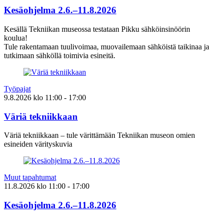
Kesäohjelma 2.6.–11.8.2026
Kesällä Tekniikan museossa testataan Pikku sähköinsinöörin
koulua!
Tule rakentamaan tuulivoimaa, muovailemaan sähköistä taikinaa ja
tutkimaan sähköllä toimivia esineitä.
Työpajat
9.8.2026
klo
11:00
- 17:00
Väriä tekniikkaan
Väriä tekniikkaan – tule värittämään Tekniikan museon omien
esineiden värityskuvia
Muut tapahtumat
11.8.2026
klo
11:00
- 17:00
Kesäohjelma 2.6.–11.8.2026