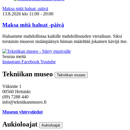
Maksa mitä haluat -päivä
13.8.2026
klo
11:00
- 20:00
Maksa mitä haluat -päivä
Haluamme mahdollistaa kaikille mahdollisuuden vierailuun. Siksi
torstaisin museon sisäänpääsyn hinnan määrittää jokainen kävijä itse.
Seuraa meitä
Instagram
Facebook
Youtube
Tekniikan museo
Tekniikan museo
Viikintie 1
00560 Helsinki
(09) 7288 440
info@tekniikanmuseo.fi
Museon yhteystiedot
Aukioloajat
Aukioloajat