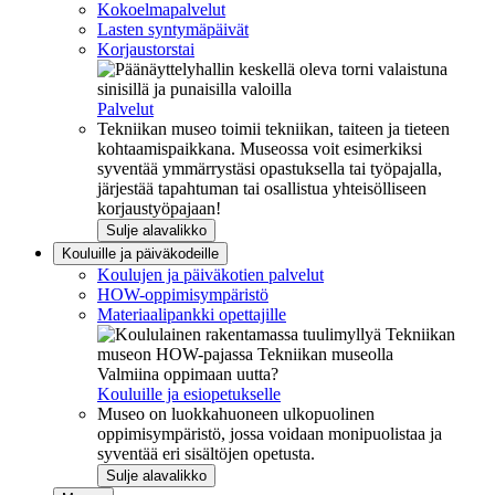
Kokoelmapalvelut
Lasten syntymäpäivät
Korjaustorstai
Palvelut
Tekniikan museo toimii tekniikan, taiteen ja tieteen
kohtaamispaikkana. Museossa voit esimerkiksi
syventää ymmärrystäsi opastuksella tai työpajalla,
järjestää tapahtuman tai osallistua yhteisölliseen
korjaustyöpajaan!
Sulje alavalikko
Kouluille ja päiväkodeille
Koulujen ja päiväkotien palvelut
HOW-oppimisympäristö
Materiaalipankki opettajille
Valmiina oppimaan uutta?
Kouluille ja esiopetukselle
Museo on luokkahuoneen ulkopuolinen
oppimisympäristö, jossa voidaan monipuolistaa ja
syventää eri sisältöjen opetusta.
Sulje alavalikko