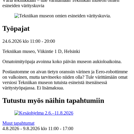
Väriä tekniikkaan – tule värittämään Tekniikan museon omien
esineiden värityskuvia
Työpajat
24.6.2026
klo
11:00
- 20:00
Tekniikan museo, Viikintie 1 D, Helsinki
Omatoimityöpaja avoinna koko päivän museon aukioloaikoina.
Postiautomme on aivan tietyn oranssin värinen ja Eero-robottimme
on valkoinen, mutta tarvitseeko niiden olla? Tule värittämään omat
versiosi Tekniikan museon tutuista esineistä itsenäisessä
väritystyöpajassa. Ei lisämaksua.
Tutustu myös näihin tapahtumiin
Muut tapahtumat
4.8.2026
- 9.8.2026
klo
11:00
- 17:00