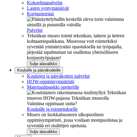
Kokoelmapalvelut
Lasten syntymäpäivät
Korjaustorstai
Palvelut
Tekniikan museo toimii tekniikan, taiteen ja tieteen
kohtaamispaikkana. Museossa voit esimerkiksi
syventää ymmärrystäsi opastuksella tai työpajalla,
järjestää tapahtuman tai osallistua yhteisölliseen
korjaustyöpajaan!
Sulje alavalikko
Kouluille ja päiväkodeille
Koulujen ja päiväkotien palvelut
HOW-oppimisympäristö
Materiaalipankki opettajille
Valmiina oppimaan uutta?
Kouluille ja esiopetukselle
Museo on luokkahuoneen ulkopuolinen
oppimisympäristö, jossa voidaan monipuolistaa ja
syventää eri sisältöjen opetusta.
Sulje alavalikko