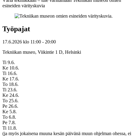
Väriä tekniikkaan – tule värittämään Tekniikan museon omien
esineiden värityskuvia
Työpajat
17.6.2026
klo
11:00
- 20:00
Tekniikan museo, Viikintie 1 D, Helsinki
Ti 9.6.
Ke 10.6.
Ti 16.6.
Ke 17.6.
To 18.6.
Ti 23.6.
Ke 24.6.
To 25.6.
Pe 26.6.
Ke 5.8.
To 6.8.
Pe 7.8.
Ti 11.8.
(ja myös jokaisena muuna kesän päivänä muun ohjelman ohessa, ei