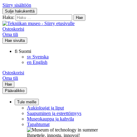
Siirry sisältöön
Sulje hakukenttä
Haku:
Ostoskorisi
Oma tili
Hae sivulta
fi
Suomi
sv
Svenska
en
English
Ostoskorisi
Oma tili
Hae
Päävalikko
Tule meille
Aukioloajat ja liput
Saapuminen ja esteettömyys
Museokauppa ja kahvila
Tapahtumat
Ihmettele, innostu, innovoi!