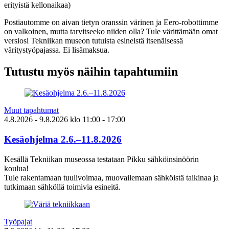
erityistä kellonaikaa)
Postiautomme on aivan tietyn oranssin värinen ja Eero-robottimme
on valkoinen, mutta tarvitseeko niiden olla? Tule värittämään omat
versiosi Tekniikan museon tutuista esineistä itsenäisessä
väritystyöpajassa. Ei lisämaksua.
Tutustu myös näihin tapahtumiin
Muut tapahtumat
4.8.2026
- 9.8.2026
klo
11:00
- 17:00
Kesäohjelma 2.6.–11.8.2026
Kesällä Tekniikan museossa testataan Pikku sähköinsinöörin
koulua!
Tule rakentamaan tuulivoimaa, muovailemaan sähköistä taikinaa ja
tutkimaan sähköllä toimivia esineitä.
Työpajat