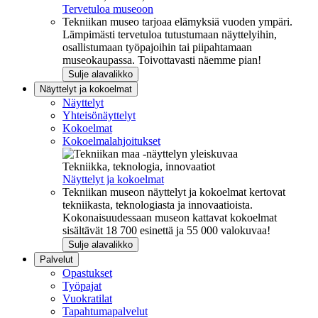
Tervetuloa museoon
Tekniikan museo tarjoaa elämyksiä vuoden ympäri.
Lämpimästi tervetuloa tutustumaan näyttelyihin,
osallistumaan työpajoihin tai piipahtamaan
museokaupassa. Toivottavasti näemme pian!
Sulje alavalikko
Näyttelyt ja kokoelmat
Näyttelyt
Yhteisönäyttelyt
Kokoelmat
Kokoelmalahjoitukset
Tekniikka, teknologia, innovaatiot
Näyttelyt ja kokoelmat
Tekniikan museon näyttelyt ja kokoelmat kertovat
tekniikasta, teknologiasta ja innovaatioista.
Kokonaisuudessaan museon kattavat kokoelmat
sisältävät 18 700 esinettä ja 55 000 valokuvaa!
Sulje alavalikko
Palvelut
Opastukset
Työpajat
Vuokratilat
Tapahtumapalvelut