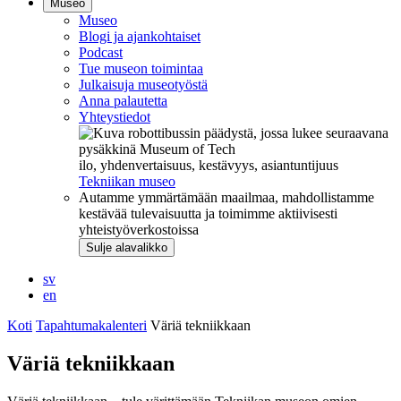
Museo
Museo
Blogi ja ajankohtaiset
Podcast
Tue museon toimintaa
Julkaisuja museotyöstä
Anna palautetta
Yhteystiedot
ilo, yhdenvertaisuus, kestävyys, asiantuntijuus
Tekniikan museo
Autamme ymmärtämään maailmaa, mahdollistamme
kestävää tulevaisuutta ja toimimme aktiivisesti
yhteistyöverkostoissa
Sulje alavalikko
sv
en
Koti
Tapahtumakalenteri
Väriä tekniikkaan
Väriä tekniikkaan