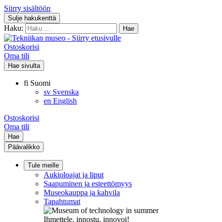
Siirry sisältöön
Sulje hakukenttä
Haku:
Ostoskorisi
Oma tili
Hae sivulta
fi
Suomi
sv
Svenska
en
English
Ostoskorisi
Oma tili
Hae
Päävalikko
Tule meille
Aukioloajat ja liput
Saapuminen ja esteettömyys
Museokauppa ja kahvila
Tapahtumat
Ihmettele, innostu, innovoi!