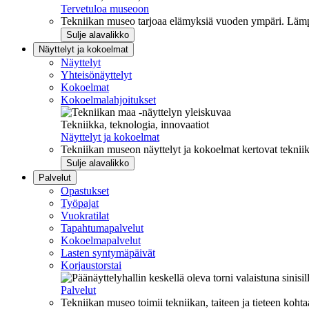
Tervetuloa museoon
Tekniikan museo tarjoaa elämyksiä vuoden ympäri. Lämpi
Sulje alavalikko
Näyttelyt ja kokoelmat
Näyttelyt
Yhteisönäyttelyt
Kokoelmat
Kokoelmalahjoitukset
Tekniikka, teknologia, innovaatiot
Näyttelyt ja kokoelmat
Tekniikan museon näyttelyt ja kokoelmat kertovat tekniik
Sulje alavalikko
Palvelut
Opastukset
Työpajat
Vuokratilat
Tapahtumapalvelut
Kokoelmapalvelut
Lasten syntymäpäivät
Korjaustorstai
Palvelut
Tekniikan museo toimii tekniikan, taiteen ja tieteen kohta