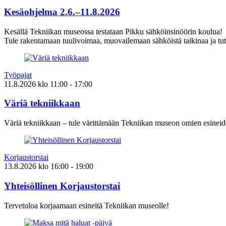
Kesäohjelma 2.6.–11.8.2026
Kesällä Tekniikan museossa testataan Pikku sähköinsinöörin koulua!
Tule rakentamaan tuulivoimaa, muovailemaan sähköistä taikinaa ja tut
Työpajat
11.8.2026
klo
11:00
- 17:00
Väriä tekniikkaan
Väriä tekniikkaan – tule värittämään Tekniikan museon omien esineid
Korjaustorstai
13.8.2026
klo
16:00
- 19:00
Yhteisöllinen Korjaustorstai
Tervetuloa korjaamaan esineitä Tekniikan museolle!