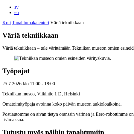
sv
en
Koti
Tapahtumakalenteri
Väriä tekniikkaan
Väriä tekniikkaan
Väriä tekniikkaan – tule värittämään Tekniikan museon omien esineid
Työpajat
25.7.2026
klo
11:00
- 18:00
Tekniikan museo, Viikintie 1 D, Helsinki
Omatoimityöpaja avoinna koko päivän museon aukioloaikoina.
Postiautomme on aivan tietyn oranssin värinen ja Eero-robottimme on v
lisämaksua.
Tutustu myös näihin tapahtumiin