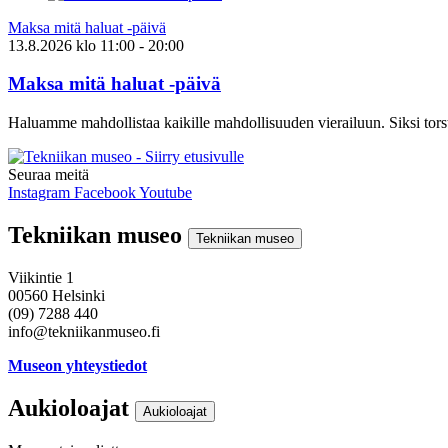
Maksa mitä haluat -päivä
13.8.2026
klo
11:00
- 20:00
Maksa mitä haluat -päivä
Haluamme mahdollistaa kaikille mahdollisuuden vierailuun. Siksi torst
Seuraa meitä
Instagram
Facebook
Youtube
Tekniikan museo
Tekniikan museo
Viikintie 1
00560 Helsinki
(09) 7288 440
info@tekniikanmuseo.fi
Museon yhteystiedot
Aukioloajat
Aukioloajat