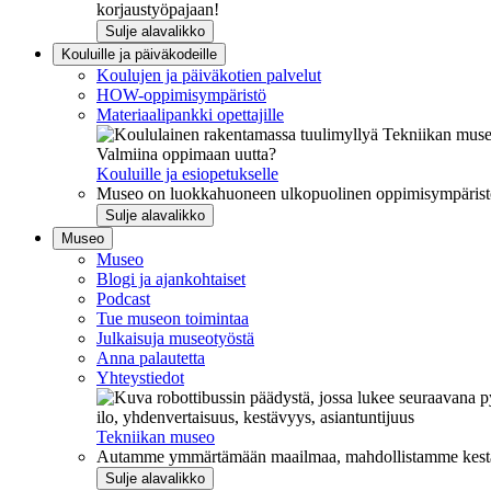
korjaustyöpajaan!
Sulje alavalikko
Kouluille ja päiväkodeille
Koulujen ja päiväkotien palvelut
HOW-oppimisympäristö
Materiaalipankki opettajille
Valmiina oppimaan uutta?
Kouluille ja esiopetukselle
Museo on luokkahuoneen ulkopuolinen oppimisympäristö, j
Sulje alavalikko
Museo
Museo
Blogi ja ajankohtaiset
Podcast
Tue museon toimintaa
Julkaisuja museotyöstä
Anna palautetta
Yhteystiedot
ilo, yhdenvertaisuus, kestävyys, asiantuntijuus
Tekniikan museo
Autamme ymmärtämään maailmaa, mahdollistamme kestävää
Sulje alavalikko