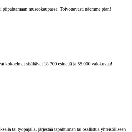
tai piipahtamaan museokaupassa. Toivottavasti näemme pian!
at kokoelmat sisältävät 18 700 esinettä ja 55 000 valokuvaa!
la tai työpajalla, järjestää tapahtuman tai osallistua yhteisölliseen