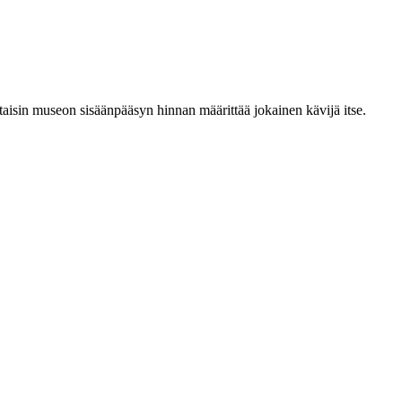
aisin museon sisäänpääsyn hinnan määrittää jokainen kävijä itse.