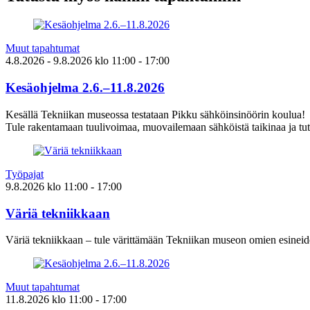
Muut tapahtumat
4.8.2026
- 9.8.2026
klo
11:00
- 17:00
Kesäohjelma 2.6.–11.8.2026
Kesällä Tekniikan museossa testataan Pikku sähköinsinöörin koulua!
Tule rakentamaan tuulivoimaa, muovailemaan sähköistä taikinaa ja tut
Työpajat
9.8.2026
klo
11:00
- 17:00
Väriä tekniikkaan
Väriä tekniikkaan – tule värittämään Tekniikan museon omien esineid
Muut tapahtumat
11.8.2026
klo
11:00
- 17:00