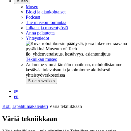
Museo
Museo
Blogi ja ajankohtaiset
Podcast
Tue museon toimintaa
Julkaisuja museotyöstä
Anna palautetta
Yhteystiedot
ilo, yhdenvertaisuus, kestävyys, asiantuntijuus
Tekniikan museo
Autamme ymmärtämään maailmaa, mahdollistamme
kestävää tulevaisuutta ja toimimme aktiivisesti
yhteistyöverkostoissa
Sulje alavalikko
sv
en
Koti
Tapahtumakalenteri
Väriä tekniikkaan
Väriä tekniikkaan