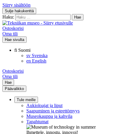
Siirry sisältöön
Sulje hakukenttä
Haku:
Ostoskorisi
Oma tili
Hae sivulta
fi
Suomi
sv
Svenska
en
English
Ostoskorisi
Oma tili
Hae
Päävalikko
Tule meille
Aukioloajat ja liput
Saapuminen ja esteettömyys
Museokauppa ja kahvila
Tapahtumat
Ihmettele, innostu, innovoi!