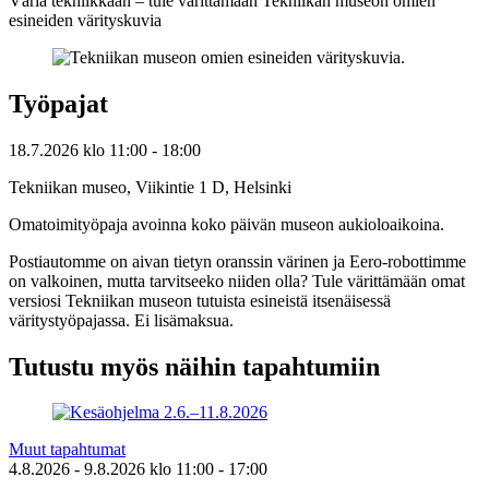
Väriä tekniikkaan – tule värittämään Tekniikan museon omien
esineiden värityskuvia
Työpajat
18.7.2026
klo
11:00
- 18:00
Tekniikan museo, Viikintie 1 D, Helsinki
Omatoimityöpaja avoinna koko päivän museon aukioloaikoina.
Postiautomme on aivan tietyn oranssin värinen ja Eero-robottimme
on valkoinen, mutta tarvitseeko niiden olla? Tule värittämään omat
versiosi Tekniikan museon tutuista esineistä itsenäisessä
väritystyöpajassa. Ei lisämaksua.
Tutustu myös näihin tapahtumiin
Muut tapahtumat
4.8.2026
- 9.8.2026
klo
11:00
- 17:00