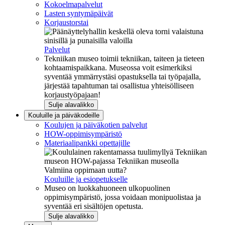
Kokoelmapalvelut
Lasten syntymäpäivät
Korjaustorstai
Palvelut
Tekniikan museo toimii tekniikan, taiteen ja tieteen
kohtaamispaikkana. Museossa voit esimerkiksi
syventää ymmärrystäsi opastuksella tai työpajalla,
järjestää tapahtuman tai osallistua yhteisölliseen
korjaustyöpajaan!
Sulje alavalikko
Kouluille ja päiväkodeille
Koulujen ja päiväkotien palvelut
HOW-oppimisympäristö
Materiaalipankki opettajille
Valmiina oppimaan uutta?
Kouluille ja esiopetukselle
Museo on luokkahuoneen ulkopuolinen
oppimisympäristö, jossa voidaan monipuolistaa ja
syventää eri sisältöjen opetusta.
Sulje alavalikko