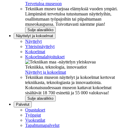
Tervetuloa museoon
Tekniikan museo tarjoaa elämyksiä vuoden ympäri.
Lämpimästi tervetuloa tutustumaan näyttelyihin,
osallistumaan työpajoihin tai piipahtamaan
museokaupassa. Toivottavasti näemme pian!
Sulje alavalikko
Näyttelyt ja kokoelmat
Näyttelyt
Yhteisönäyttelyt
Kokoelmat
Kokoelmalahjoitukset
Tekniikka, teknologia, innovaatiot
Näyttelyt ja kokoelmat
Tekniikan museon näyttelyt ja kokoelmat kertovat
tekniikasta, teknologiasta ja innovaatioista.
Kokonaisuudessaan museon kattavat kokoelmat
sisältävät 18 700 esinettä ja 55 000 valokuvaa!
Sulje alavalikko
Palvelut
Opastukset
Työpajat
Vuokratilat
Tapahtumapalvelut