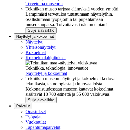
Tervetuloa museoon
Tekniikan museo tarjoaa elämyksiä vuoden ympäri.
Lämpimästi tervetuloa tutustumaan näyttelyihin,
osallistumaan työpajoihin tai piipahtamaan
museokaupassa. Toivottavasti näemme pian!
Sulje alavalikko
Näyttelyt ja kokoelmat
Näyttelyt
Yhteisönäyttelyt
Kokoelmat
Kokoelmalahjoitukset
Tekniikka, teknologia, innovaatiot
Näyttelyt ja kokoelmat
Tekniikan museon näyttelyt ja kokoelmat kertovat
tekniikasta, teknologiasta ja innovaatioista.
Kokonaisuudessaan museon kattavat kokoelmat
sisältävät 18 700 esinettä ja 55 000 valokuvaa!
Sulje alavalikko
Palvelut
Opastukset
Työpajat
Vuokratilat
Tapahtumapalvelut