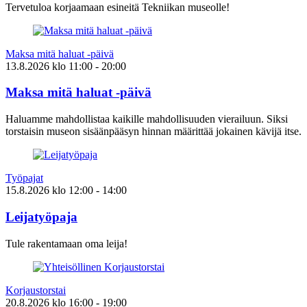
Tervetuloa korjaamaan esineitä Tekniikan museolle!
Maksa mitä haluat -päivä
13.8.2026
klo
11:00
- 20:00
Maksa mitä haluat -päivä
Haluamme mahdollistaa kaikille mahdollisuuden vierailuun. Siksi
torstaisin museon sisäänpääsyn hinnan määrittää jokainen kävijä itse.
Työpajat
15.8.2026
klo
12:00
- 14:00
Leijatyöpaja
Tule rakentamaan oma leija!
Korjaustorstai
20.8.2026
klo
16:00
- 19:00