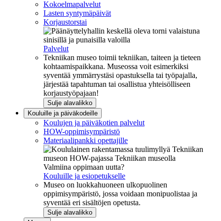
Kokoelmapalvelut
Lasten syntymäpäivät
Korjaustorstai
Palvelut
Tekniikan museo toimii tekniikan, taiteen ja tieteen
kohtaamispaikkana. Museossa voit esimerkiksi
syventää ymmärrystäsi opastuksella tai työpajalla,
järjestää tapahtuman tai osallistua yhteisölliseen
korjaustyöpajaan!
Sulje alavalikko
Kouluille ja päiväkodeille
Koulujen ja päiväkotien palvelut
HOW-oppimisympäristö
Materiaalipankki opettajille
Valmiina oppimaan uutta?
Kouluille ja esiopetukselle
Museo on luokkahuoneen ulkopuolinen
oppimisympäristö, jossa voidaan monipuolistaa ja
syventää eri sisältöjen opetusta.
Sulje alavalikko