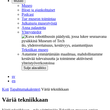
Museo
Museo
Blogi ja ajankohtaiset
Podcast
Tue museon toimintaa
Julkaisuja museotyöstä
Anna palautetta
Yhteystiedot
ilo, yhdenvertaisuus, kestävyys, asiantuntijuus
Tekniikan museo
Autamme ymmärtämään maailmaa, mahdollistamme
kestävää tulevaisuutta ja toimimme aktiivisesti
yhteistyöverkostoissa
Sulje alavalikko
sv
en
Koti
Tapahtumakalenteri
Väriä tekniikkaan
Väriä tekniikkaan