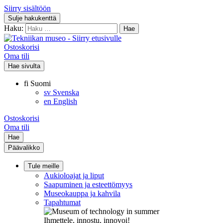
Siirry sisältöön
Sulje hakukenttä
Haku:
Ostoskorisi
Oma tili
Hae sivulta
fi
Suomi
sv
Svenska
en
English
Ostoskorisi
Oma tili
Hae
Päävalikko
Tule meille
Aukioloajat ja liput
Saapuminen ja esteettömyys
Museokauppa ja kahvila
Tapahtumat
Ihmettele, innostu, innovoi!