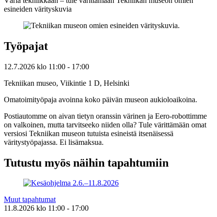
Väriä tekniikkaan – tule värittämään Tekniikan museon omien
esineiden värityskuvia
Työpajat
12.7.2026
klo
11:00
- 17:00
Tekniikan museo, Viikintie 1 D, Helsinki
Omatoimityöpaja avoinna koko päivän museon aukioloaikoina.
Postiautomme on aivan tietyn oranssin värinen ja Eero-robottimme
on valkoinen, mutta tarvitseeko niiden olla? Tule värittämään omat
versiosi Tekniikan museon tutuista esineistä itsenäisessä
väritystyöpajassa. Ei lisämaksua.
Tutustu myös näihin tapahtumiin
Muut tapahtumat
11.8.2026
klo
11:00
- 17:00