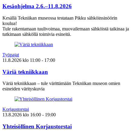
Kesäohjelma 2.6.–11.8.2026
Kesällä Tekniikan museossa testataan Pikku sähköinsinöörin
koulua!
Tule rakentamaan tuulivoimaa, muovailemaan sähköistä taikinaa ja
tutkimaan sähköllä toimivia esineitä.
Työpajat
11.8.2026
klo
11:00
- 17:00
Väriä tekniikkaan
Väriä tekniikkaan – tule värittämään Tekniikan museon omien
esineiden värityskuvia
Korjaustorstai
13.8.2026
klo
16:00
- 19:00
Yhteisöllinen Korjaustorstai