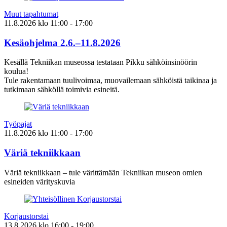
Muut tapahtumat
11.8.2026
klo
11:00
- 17:00
Kesäohjelma 2.6.–11.8.2026
Kesällä Tekniikan museossa testataan Pikku sähköinsinöörin
koulua!
Tule rakentamaan tuulivoimaa, muovailemaan sähköistä taikinaa ja
tutkimaan sähköllä toimivia esineitä.
Työpajat
11.8.2026
klo
11:00
- 17:00
Väriä tekniikkaan
Väriä tekniikkaan – tule värittämään Tekniikan museon omien
esineiden värityskuvia
Korjaustorstai
13.8.2026
klo
16:00
- 19:00