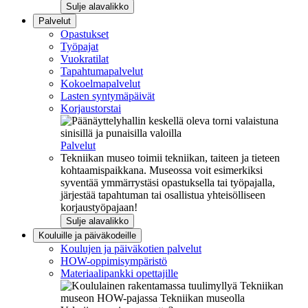
Sulje alavalikko
Palvelut
Opastukset
Työpajat
Vuokratilat
Tapahtumapalvelut
Kokoelmapalvelut
Lasten syntymäpäivät
Korjaustorstai
Palvelut
Tekniikan museo toimii tekniikan, taiteen ja tieteen
kohtaamispaikkana. Museossa voit esimerkiksi
syventää ymmärrystäsi opastuksella tai työpajalla,
järjestää tapahtuman tai osallistua yhteisölliseen
korjaustyöpajaan!
Sulje alavalikko
Kouluille ja päiväkodeille
Koulujen ja päiväkotien palvelut
HOW-oppimisympäristö
Materiaalipankki opettajille