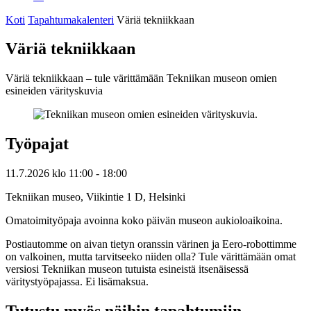
Koti
Tapahtumakalenteri
Väriä tekniikkaan
Väriä tekniikkaan
Väriä tekniikkaan – tule värittämään Tekniikan museon omien
esineiden värityskuvia
Työpajat
11.7.2026
klo
11:00
- 18:00
Tekniikan museo, Viikintie 1 D, Helsinki
Omatoimityöpaja avoinna koko päivän museon aukioloaikoina.
Postiautomme on aivan tietyn oranssin värinen ja Eero-robottimme
on valkoinen, mutta tarvitseeko niiden olla? Tule värittämään omat
versiosi Tekniikan museon tutuista esineistä itsenäisessä
väritystyöpajassa. Ei lisämaksua.