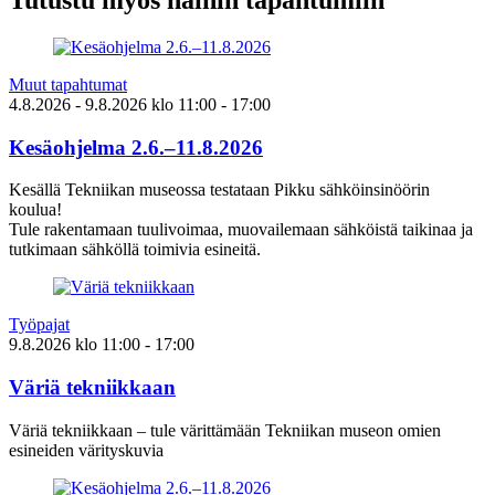
Tutustu myös näihin tapahtumiin
Muut tapahtumat
4.8.2026
- 9.8.2026
klo
11:00
- 17:00
Kesäohjelma 2.6.–11.8.2026
Kesällä Tekniikan museossa testataan Pikku sähköinsinöörin
koulua!
Tule rakentamaan tuulivoimaa, muovailemaan sähköistä taikinaa ja
tutkimaan sähköllä toimivia esineitä.
Työpajat
9.8.2026
klo
11:00
- 17:00
Väriä tekniikkaan
Väriä tekniikkaan – tule värittämään Tekniikan museon omien
esineiden värityskuvia