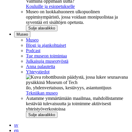
Valmiina oppimaan uutta?
Kouluille ja esiopetukselle
Museo on luokkahuoneen ulkopuolinen
oppimisympäristö, jossa voidaan monipuolistaa ja
syventää eri sisältöjen opetusta.
Sulje alavalikko
Museo
Museo
Blogi ja ajankohtaiset
Podcast
Tue museon toimintaa
Julkaisuja museotyöstä
Anna palautetta
Yhteystiedot
ilo, yhdenvertaisuus, kestävyys, asiantuntijuus
Tekniikan museo
Autamme ymmärtämään maailmaa, mahdollistamme
kestävää tulevaisuutta ja toimimme aktiivisesti
yhteistyöverkostoissa
Sulje alavalikko
sv
en