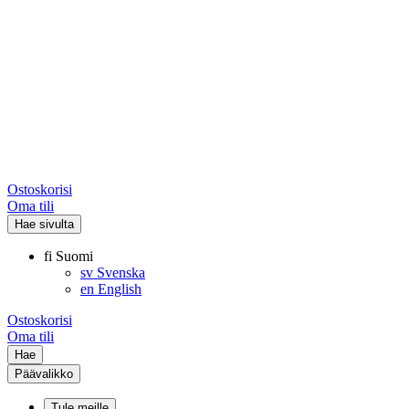
Ostoskorisi
Oma tili
Hae sivulta
fi
Suomi
sv
Svenska
en
English
Ostoskorisi
Oma tili
Hae
Päävalikko
Tule meille