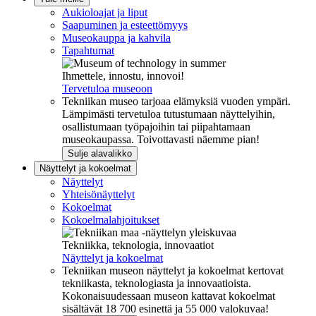
Aukioloajat ja liput
Saapuminen ja esteettömyys
Museokauppa ja kahvila
Tapahtumat
Ihmettele, innostu, innovoi!
Tervetuloa museoon
Tekniikan museo tarjoaa elämyksiä vuoden ympäri.
Lämpimästi tervetuloa tutustumaan näyttelyihin,
osallistumaan työpajoihin tai piipahtamaan
museokaupassa. Toivottavasti näemme pian!
Sulje alavalikko
Näyttelyt ja kokoelmat
Näyttelyt
Yhteisönäyttelyt
Kokoelmat
Kokoelmalahjoitukset
Tekniikka, teknologia, innovaatiot
Näyttelyt ja kokoelmat
Tekniikan museon näyttelyt ja kokoelmat kertovat
tekniikasta, teknologiasta ja innovaatioista.
Kokonaisuudessaan museon kattavat kokoelmat
sisältävät 18 700 esinettä ja 55 000 valokuvaa!