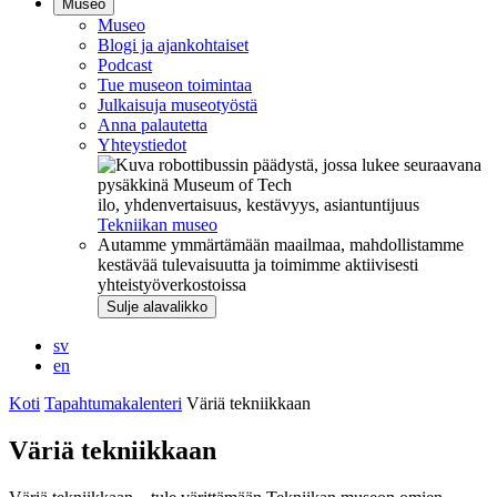
Museo
Museo
Blogi ja ajankohtaiset
Podcast
Tue museon toimintaa
Julkaisuja museotyöstä
Anna palautetta
Yhteystiedot
ilo, yhdenvertaisuus, kestävyys, asiantuntijuus
Tekniikan museo
Autamme ymmärtämään maailmaa, mahdollistamme
kestävää tulevaisuutta ja toimimme aktiivisesti
yhteistyöverkostoissa
Sulje alavalikko
sv
en
Koti
Tapahtumakalenteri
Väriä tekniikkaan
Väriä tekniikkaan