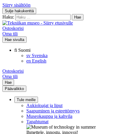
Siirry sisältöön
Sulje hakukenttä
Haku:
Ostoskorisi
Oma tili
Hae sivulta
fi
Suomi
sv
Svenska
en
English
Ostoskorisi
Oma tili
Hae
Päävalikko
Tule meille
Aukioloajat ja liput
Saapuminen ja esteettömyys
Museokauppa ja kahvila
Tapahtumat
Ihmettele, innostu, innovoi!