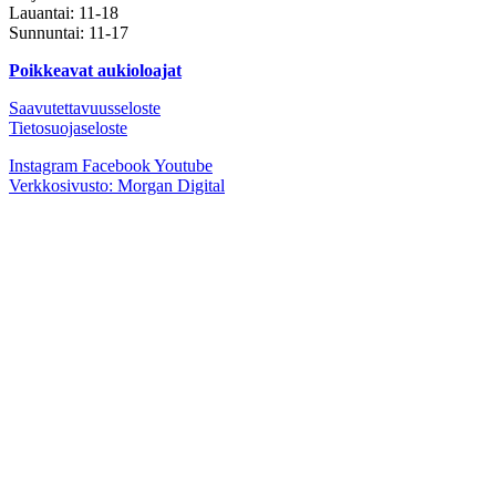
Lauantai: 11-18
Sunnuntai: 11-17
Poikkeavat aukioloajat
Saavutettavuusseloste
Tietosuojaseloste
Instagram
Facebook
Youtube
Verkkosivusto: Morgan Digital