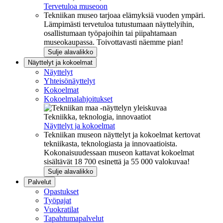
Tervetuloa museoon
Tekniikan museo tarjoaa elämyksiä vuoden ympäri.
Lämpimästi tervetuloa tutustumaan näyttelyihin,
osallistumaan työpajoihin tai piipahtamaan
museokaupassa. Toivottavasti näemme pian!
Sulje alavalikko
Näyttelyt ja kokoelmat
Näyttelyt
Yhteisönäyttelyt
Kokoelmat
Kokoelmalahjoitukset
Tekniikka, teknologia, innovaatiot
Näyttelyt ja kokoelmat
Tekniikan museon näyttelyt ja kokoelmat kertovat
tekniikasta, teknologiasta ja innovaatioista.
Kokonaisuudessaan museon kattavat kokoelmat
sisältävät 18 700 esinettä ja 55 000 valokuvaa!
Sulje alavalikko
Palvelut
Opastukset
Työpajat
Vuokratilat
Tapahtumapalvelut