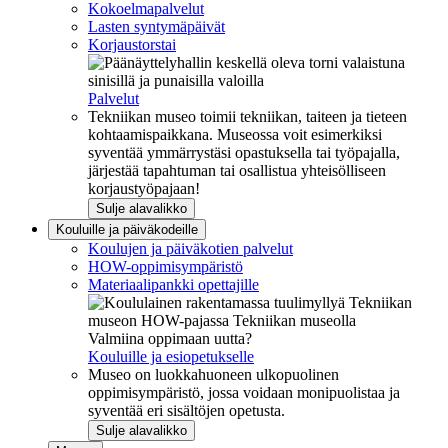
Kokoelmapalvelut
Lasten syntymäpäivät
Korjaustorstai
Palvelut
Tekniikan museo toimii tekniikan, taiteen ja tieteen
kohtaamispaikkana. Museossa voit esimerkiksi
syventää ymmärrystäsi opastuksella tai työpajalla,
järjestää tapahtuman tai osallistua yhteisölliseen
korjaustyöpajaan!
Sulje alavalikko
Kouluille ja päiväkodeille
Koulujen ja päiväkotien palvelut
HOW-oppimisympäristö
Materiaalipankki opettajille
Valmiina oppimaan uutta?
Kouluille ja esiopetukselle
Museo on luokkahuoneen ulkopuolinen
oppimisympäristö, jossa voidaan monipuolistaa ja
syventää eri sisältöjen opetusta.
Sulje alavalikko