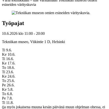
Väriä tekniikkaan – tule värittämään Tekniikan museon omien
esineiden värityskuvia
Työpajat
10.6.2026
klo
11:00
- 20:00
Tekniikan museo, Viikintie 1 D, Helsinki
Ti 9.6.
Ke 10.6.
Ti 16.6.
Ke 17.6.
To 18.6.
Ti 23.6.
Ke 24.6.
To 25.6.
Pe 26.6.
Ke 5.8.
To 6.8.
Pe 7.8.
Ti 11.8.
(ja myös jokaisena muuna kesän päivänä muun ohjelman ohessa, ei