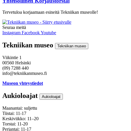
Yhteisöllinen Korjaustorstai
Tervetuloa korjaamaan esineitä Tekniikan museolle!
Seuraa meitä
Instagram
Facebook
Youtube
Tekniikan museo
Tekniikan museo
Viikintie 1
00560 Helsinki
(09) 7288 440
info@tekniikanmuseo.fi
Museon yhteystiedot
Aukioloajat
Aukioloajat
Maanantai: suljettu
Tiistai: 11-17
Keskiviikko: 11–20
Torstai: 11-20
Perjantai: 11-17