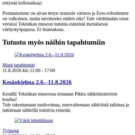
erityistä kellonaikaa)
Postiautomme on aivan tietyn oranssin värinen ja Eero-robottimme
on valkoinen, mutta tarvitseeko niiden olla? Tule värittämään omat
versiosi Tekniikan museon tutuista esineistä itsenäisessä
väritystyöpajassa. Ei lisämaksua.
Tutustu myös näihin tapahtumiin
Muut tapahtumat
11.8.2026
klo
11:00
- 17:00
Kesäohjelma 2.6.–11.8.2026
Kesällä Tekniikan museossa testataan Pikku sähköinsinöörin
koulua!
Tule rakentamaan tuulivoimaa, muovailemaan sähköistä taikinaa ja
tutkimaan sähköllä toimivia esineitä.
Työpajat