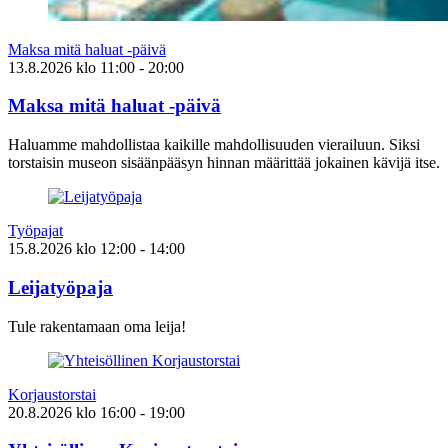
Maksa mitä haluat -päivä
13.8.2026
klo
11:00
- 20:00
Maksa mitä haluat -päivä
Haluamme mahdollistaa kaikille mahdollisuuden vierailuun. Siksi
torstaisin museon sisäänpääsyn hinnan määrittää jokainen kävijä itse.
Työpajat
15.8.2026
klo
12:00
- 14:00
Leijatyöpaja
Tule rakentamaan oma leija!
Korjaustorstai
20.8.2026
klo
16:00
- 19:00