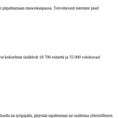
tai piipahtamaan museokaupassa. Toivottavasti näemme pian!
at kokoelmat sisältävät 18 700 esinettä ja 55 000 valokuvaa!
la tai työpajalla, järjestää tapahtuman tai osallistua yhteisölliseen