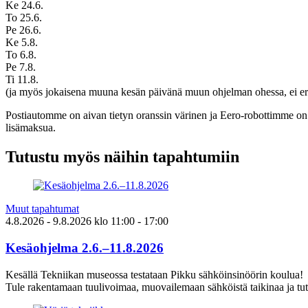
Ke 24.6.
To 25.6.
Pe 26.6.
Ke 5.8.
To 6.8.
Pe 7.8.
Ti 11.8.
(ja myös jokaisena muuna kesän päivänä muun ohjelman ohessa, ei eri
Postiautomme on aivan tietyn oranssin värinen ja Eero-robottimme on v
lisämaksua.
Tutustu myös näihin tapahtumiin
Muut tapahtumat
4.8.2026
- 9.8.2026
klo
11:00
- 17:00
Kesäohjelma 2.6.–11.8.2026
Kesällä Tekniikan museossa testataan Pikku sähköinsinöörin koulua!
Tule rakentamaan tuulivoimaa, muovailemaan sähköistä taikinaa ja tut