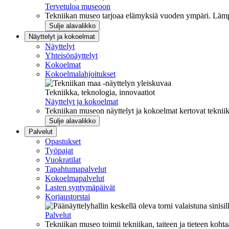
Tervetuloa museoon
Tekniikan museo tarjoaa elämyksiä vuoden ympäri. Lämpi
Sulje alavalikko
Näyttelyt ja kokoelmat
Näyttelyt
Yhteisönäyttelyt
Kokoelmat
Kokoelmalahjoitukset
Tekniikka, teknologia, innovaatiot
Näyttelyt ja kokoelmat
Tekniikan museon näyttelyt ja kokoelmat kertovat tekniik
Sulje alavalikko
Palvelut
Opastukset
Työpajat
Vuokratilat
Tapahtumapalvelut
Kokoelmapalvelut
Lasten syntymäpäivät
Korjaustorstai
Palvelut
Tekniikan museo toimii tekniikan, taiteen ja tieteen kohta