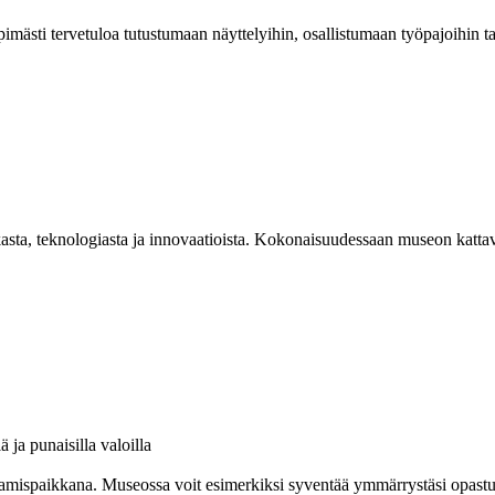
mästi tervetuloa tutustumaan näyttelyihin, osallistumaan työpajoihin 
asta, teknologiasta ja innovaatioista. Kokonaisuudessaan museon kattav
amispaikkana. Museossa voit esimerkiksi syventää ymmärrystäsi opastuksel