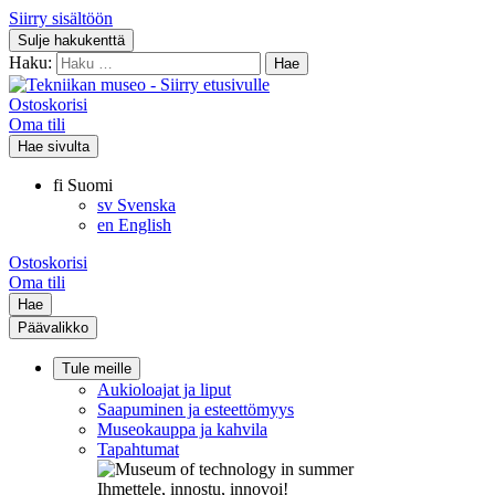
Siirry sisältöön
Sulje hakukenttä
Haku:
Ostoskorisi
Oma tili
Hae sivulta
fi
Suomi
sv
Svenska
en
English
Ostoskorisi
Oma tili
Hae
Päävalikko
Tule meille
Aukioloajat ja liput
Saapuminen ja esteettömyys
Museokauppa ja kahvila
Tapahtumat
Ihmettele, innostu, innovoi!