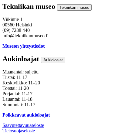
Tekniikan museo
Tekniikan museo
Viikintie 1
00560 Helsinki
(09) 7288 440
info@tekniikanmuseo.fi
Museon yhteystiedot
Aukioloajat
Aukioloajat
Maanantai: suljettu
Tiistai: 11-17
Keskiviikko: 11–20
Torstai: 11-20
Perjantai: 11-17
Lauantai: 11-18
Sunnuntai: 11-17
Poikkeavat aukioloajat
Saavutettavuusseloste
Tietosuojaseloste