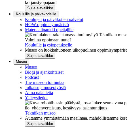
korjaustyöpajaan!
Sulje alavalikko
Kouluille ja päiväkodeille
Koulujen ja päiväkotien palvelut
HOW-oppimisympäristö
Materiaalipankki opettajille
Valmiina oppimaan uutta?
Kouluille ja esiopetukselle
Museo on luokkahuoneen ulkopuolinen oppimisympäristö, j
Sulje alavalikko
Museo
Museo
Blogi ja ajankohtaiset
Podcast
Tue museon toimintaa
Julkaisuja museotyöstä
Anna palautetta
Yhteystiedot
ilo, yhdenvertaisuus, kestävyys, asiantuntijuus
Tekniikan museo
Autamme ymmärtämään maailmaa, mahdollistamme kestävää
Sulje alavalikko