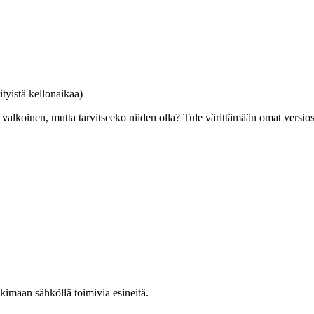
tyistä kellonaikaa)
alkoinen, mutta tarvitseeko niiden olla? Tule värittämään omat versiosi 
kimaan sähköllä toimivia esineitä.