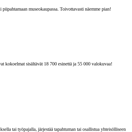
tai piipahtamaan museokaupassa. Toivottavasti näemme pian!
at kokoelmat sisältävät 18 700 esinettä ja 55 000 valokuvaa!
la tai työpajalla, järjestää tapahtuman tai osallistua yhteisölliseen