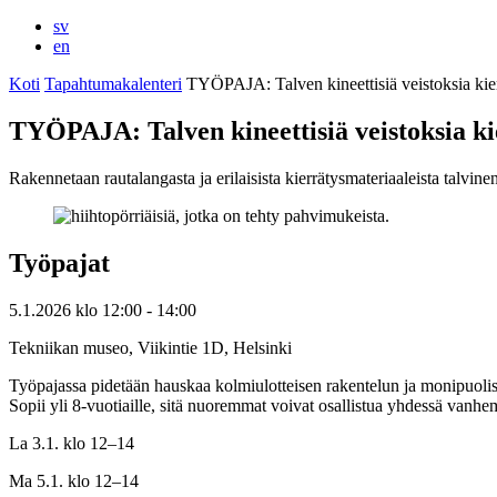
sv
en
Koti
Tapahtumakalenteri
TYÖPAJA: Talven kineettisiä veistoksia kier
TYÖPAJA: Talven kineettisiä veistoksia ki
Rakennetaan rautalangasta ja erilaisista kierrätysmateriaaleista talvine
Työpajat
5.1.2026
klo
12:00
- 14:00
Tekniikan museo, Viikintie 1D, Helsinki
Työpajassa pidetään hauskaa kolmiulotteisen rakentelun ja monipuolisten
Sopii yli 8-vuotiaille, sitä nuoremmat voivat osallistua yhdessä vanh
La 3.1. klo 12–14
Ma 5.1. klo 12–14