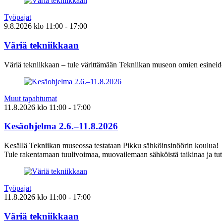
Työpajat
9.8.2026
klo
11:00
- 17:00
Väriä tekniikkaan
Väriä tekniikkaan – tule värittämään Tekniikan museon omien esineid
Muut tapahtumat
11.8.2026
klo
11:00
- 17:00
Kesäohjelma 2.6.–11.8.2026
Kesällä Tekniikan museossa testataan Pikku sähköinsinöörin koulua!
Tule rakentamaan tuulivoimaa, muovailemaan sähköistä taikinaa ja tut
Työpajat
11.8.2026
klo
11:00
- 17:00
Väriä tekniikkaan