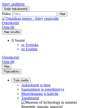
Siirry sisältöön
Sulje hakukenttä
Haku:
Ostoskorisi
Oma tili
Hae sivulta
fi
Suomi
sv
Svenska
en
English
Ostoskorisi
Oma tili
Hae
Päävalikko
Tule meille
Aukioloajat ja liput
Saapuminen ja esteettömyys
Museokauppa ja kahvila
Tapahtumat
Ihmettele, innostu, innovoi!