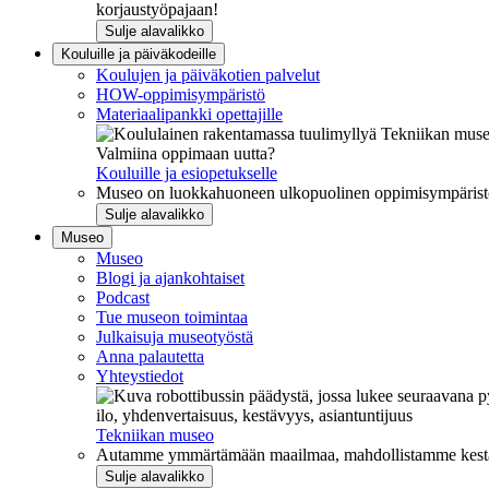
korjaustyöpajaan!
Sulje alavalikko
Kouluille ja päiväkodeille
Koulujen ja päiväkotien palvelut
HOW-oppimisympäristö
Materiaalipankki opettajille
Valmiina oppimaan uutta?
Kouluille ja esiopetukselle
Museo on luokkahuoneen ulkopuolinen oppimisympäristö, j
Sulje alavalikko
Museo
Museo
Blogi ja ajankohtaiset
Podcast
Tue museon toimintaa
Julkaisuja museotyöstä
Anna palautetta
Yhteystiedot
ilo, yhdenvertaisuus, kestävyys, asiantuntijuus
Tekniikan museo
Autamme ymmärtämään maailmaa, mahdollistamme kestävää
Sulje alavalikko