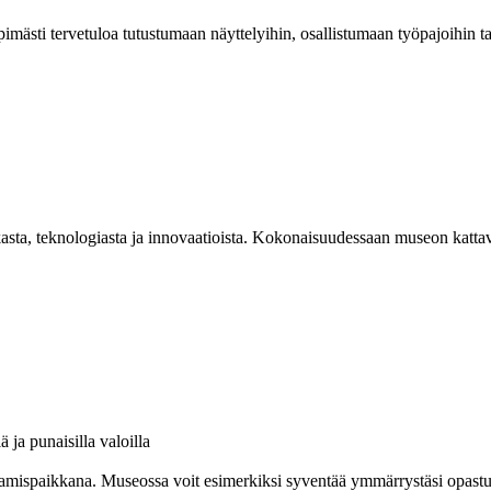
mästi tervetuloa tutustumaan näyttelyihin, osallistumaan työpajoihin 
asta, teknologiasta ja innovaatioista. Kokonaisuudessaan museon kattav
amispaikkana. Museossa voit esimerkiksi syventää ymmärrystäsi opastuksel