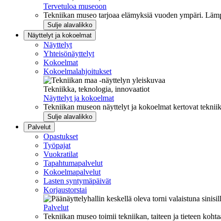
Tervetuloa museoon
Tekniikan museo tarjoaa elämyksiä vuoden ympäri. Lämpi
Sulje alavalikko
Näyttelyt ja kokoelmat
Näyttelyt
Yhteisönäyttelyt
Kokoelmat
Kokoelmalahjoitukset
Tekniikka, teknologia, innovaatiot
Näyttelyt ja kokoelmat
Tekniikan museon näyttelyt ja kokoelmat kertovat tekniik
Sulje alavalikko
Palvelut
Opastukset
Työpajat
Vuokratilat
Tapahtumapalvelut
Kokoelmapalvelut
Lasten syntymäpäivät
Korjaustorstai
Palvelut
Tekniikan museo toimii tekniikan, taiteen ja tieteen kohta