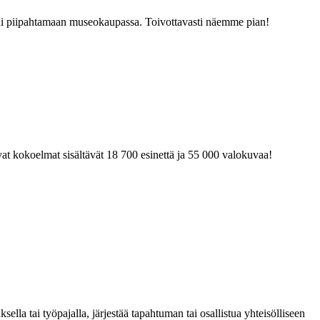
tai piipahtamaan museokaupassa. Toivottavasti näemme pian!
at kokoelmat sisältävät 18 700 esinettä ja 55 000 valokuvaa!
la tai työpajalla, järjestää tapahtuman tai osallistua yhteisölliseen