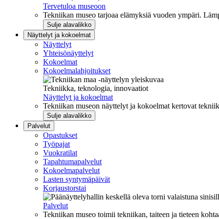
Tervetuloa museoon
Tekniikan museo tarjoaa elämyksiä vuoden ympäri. Lämpi
Sulje alavalikko
Näyttelyt ja kokoelmat
Näyttelyt
Yhteisönäyttelyt
Kokoelmat
Kokoelmalahjoitukset
Tekniikka, teknologia, innovaatiot
Näyttelyt ja kokoelmat
Tekniikan museon näyttelyt ja kokoelmat kertovat tekniik
Sulje alavalikko
Palvelut
Opastukset
Työpajat
Vuokratilat
Tapahtumapalvelut
Kokoelmapalvelut
Lasten syntymäpäivät
Korjaustorstai
Palvelut
Tekniikan museo toimii tekniikan, taiteen ja tieteen kohta