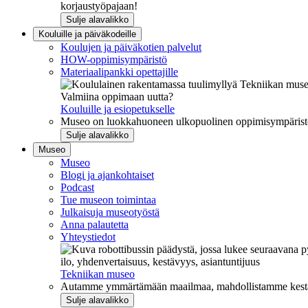
korjaustyöpajaan!
Sulje alavalikko
Kouluille ja päiväkodeille
Koulujen ja päiväkotien palvelut
HOW-oppimisympäristö
Materiaalipankki opettajille
Valmiina oppimaan uutta?
Kouluille ja esiopetukselle
Museo on luokkahuoneen ulkopuolinen oppimisympäristö, j
Sulje alavalikko
Museo
Museo
Blogi ja ajankohtaiset
Podcast
Tue museon toimintaa
Julkaisuja museotyöstä
Anna palautetta
Yhteystiedot
ilo, yhdenvertaisuus, kestävyys, asiantuntijuus
Tekniikan museo
Autamme ymmärtämään maailmaa, mahdollistamme kestävää
Sulje alavalikko