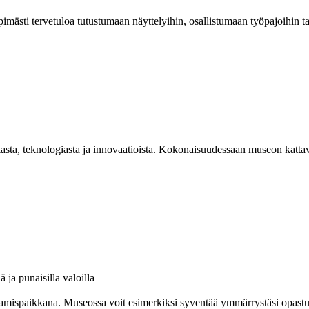
mästi tervetuloa tutustumaan näyttelyihin, osallistumaan työpajoihin 
asta, teknologiasta ja innovaatioista. Kokonaisuudessaan museon kattav
amispaikkana. Museossa voit esimerkiksi syventää ymmärrystäsi opastuksel