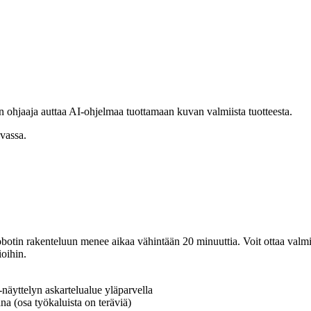
n ohjaaja auttaa AI-ohjelmaa tuottamaan kuvan valmiista tuotteesta.
botin rakenteluun menee aikaa vähintään 20 minuuttia. Voit ottaa valmiin
ioihin.
yttelyn askartelualue yläparvella
a (osa työkaluista on teräviä)