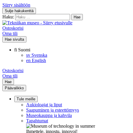
Siirry sisältöön
Sulje hakukenttä
Haku:
Ostoskorisi
Oma tili
Hae sivulta
fi
Suomi
sv
Svenska
en
English
Ostoskorisi
Oma tili
Hae
Päävalikko
Tule meille
Aukioloajat ja liput
Saapuminen ja esteettömyys
Museokauppa ja kahvila
Tapahtumat
Ihmettele, innostu, innovoi!