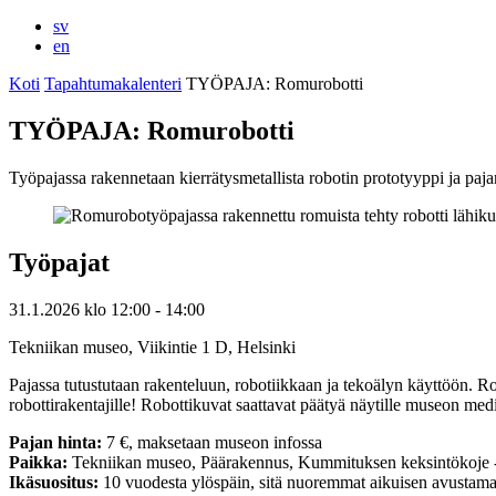
sv
en
Koti
Tapahtumakalenteri
TYÖPAJA: Romurobotti
TYÖPAJA: Romurobotti
Työpajassa rakennetaan kierrätysmetallista robotin prototyyppi ja paja
Työpajat
31.1.2026
klo
12:00
- 14:00
Tekniikan museo, Viikintie 1 D, Helsinki
Pajassa tutustutaan rakenteluun, robotiikkaan ja tekoälyn käyttöön. Ro
robottirakentajille! Robottikuvat saattavat päätyä näytille museon med
Pajan hinta:
7 €, maksetaan museon infossa
Paikka:
Tekniikan museo, Päärakennus, Kummituksen keksintökoje -nä
Ikäsuositus:
10 vuodesta ylöspäin, sitä nuoremmat aikuisen avustaman