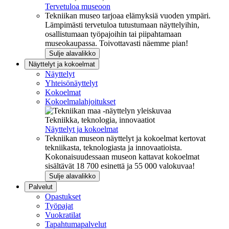
Tervetuloa museoon
Tekniikan museo tarjoaa elämyksiä vuoden ympäri.
Lämpimästi tervetuloa tutustumaan näyttelyihin,
osallistumaan työpajoihin tai piipahtamaan
museokaupassa. Toivottavasti näemme pian!
Sulje alavalikko
Näyttelyt ja kokoelmat
Näyttelyt
Yhteisönäyttelyt
Kokoelmat
Kokoelmalahjoitukset
Tekniikka, teknologia, innovaatiot
Näyttelyt ja kokoelmat
Tekniikan museon näyttelyt ja kokoelmat kertovat
tekniikasta, teknologiasta ja innovaatioista.
Kokonaisuudessaan museon kattavat kokoelmat
sisältävät 18 700 esinettä ja 55 000 valokuvaa!
Sulje alavalikko
Palvelut
Opastukset
Työpajat
Vuokratilat
Tapahtumapalvelut