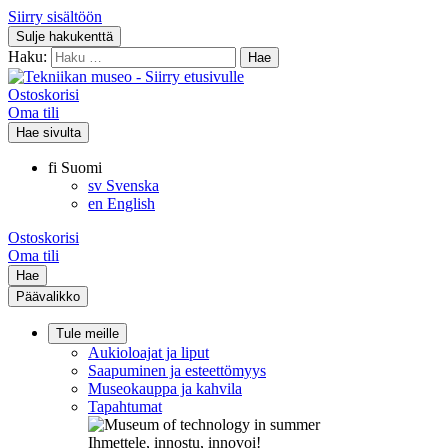
Siirry sisältöön
Sulje hakukenttä
Haku:
Ostoskorisi
Oma tili
Hae sivulta
fi
Suomi
sv
Svenska
en
English
Ostoskorisi
Oma tili
Hae
Päävalikko
Tule meille
Aukioloajat ja liput
Saapuminen ja esteettömyys
Museokauppa ja kahvila
Tapahtumat
Ihmettele, innostu, innovoi!