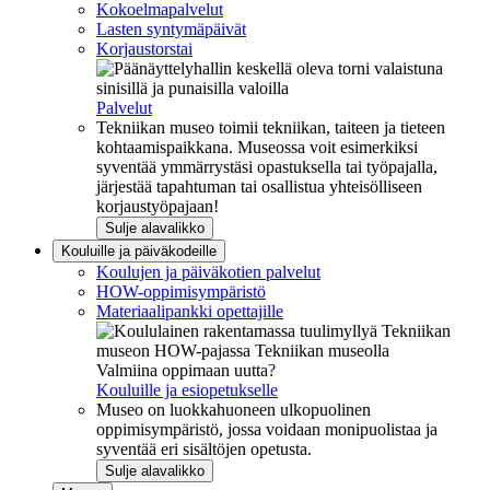
Kokoelmapalvelut
Lasten syntymäpäivät
Korjaustorstai
Palvelut
Tekniikan museo toimii tekniikan, taiteen ja tieteen
kohtaamispaikkana. Museossa voit esimerkiksi
syventää ymmärrystäsi opastuksella tai työpajalla,
järjestää tapahtuman tai osallistua yhteisölliseen
korjaustyöpajaan!
Sulje alavalikko
Kouluille ja päiväkodeille
Koulujen ja päiväkotien palvelut
HOW-oppimisympäristö
Materiaalipankki opettajille
Valmiina oppimaan uutta?
Kouluille ja esiopetukselle
Museo on luokkahuoneen ulkopuolinen
oppimisympäristö, jossa voidaan monipuolistaa ja
syventää eri sisältöjen opetusta.
Sulje alavalikko