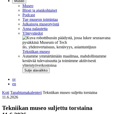
Museo
Museo
Blogi ja ajankohtaiset
Podcast
Tue museon toimintaa
Julkaisuja museotyöstä
Anna palautetta
Yhteystiedot
ilo, yhdenvertaisuus, kestävyys, asiantuntijuus
Tekniikan museo
Autamme ymmärtämään maailmaa, mahdollistamme
kestävää tulevaisuutta ja toimimme aktiivisesti
yhteistyöverkostoissa
Sulje alavalikko
sv
en
Koti
Tapahtumakalenteri
Tekniikan museo suljettu torstaina
11.6.2026
Tekniikan museo suljettu torstaina