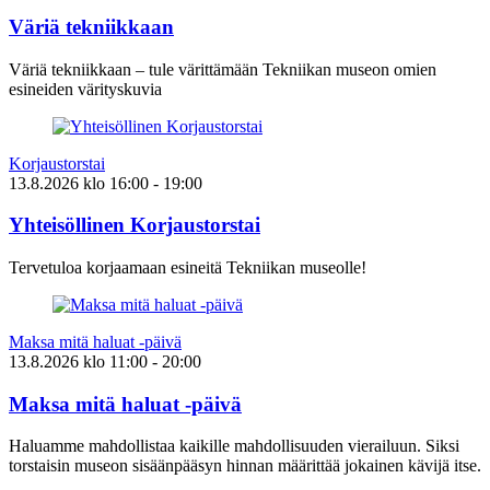
Väriä tekniikkaan
Väriä tekniikkaan – tule värittämään Tekniikan museon omien
esineiden värityskuvia
Korjaustorstai
13.8.2026
klo
16:00
- 19:00
Yhteisöllinen Korjaustorstai
Tervetuloa korjaamaan esineitä Tekniikan museolle!
Maksa mitä haluat -päivä
13.8.2026
klo
11:00
- 20:00
Maksa mitä haluat -päivä
Haluamme mahdollistaa kaikille mahdollisuuden vierailuun. Siksi
torstaisin museon sisäänpääsyn hinnan määrittää jokainen kävijä itse.