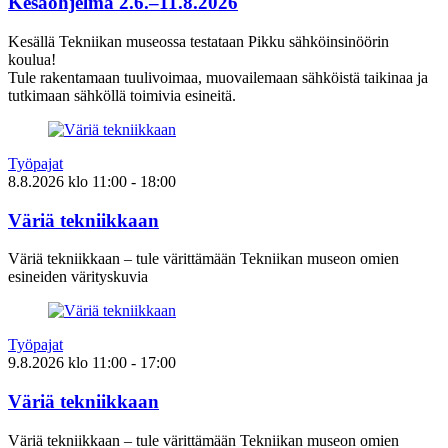
Kesäohjelma 2.6.–11.8.2026
Kesällä Tekniikan museossa testataan Pikku sähköinsinöörin
koulua!
Tule rakentamaan tuulivoimaa, muovailemaan sähköistä taikinaa ja
tutkimaan sähköllä toimivia esineitä.
Työpajat
8.8.2026
klo
11:00
- 18:00
Väriä tekniikkaan
Väriä tekniikkaan – tule värittämään Tekniikan museon omien
esineiden värityskuvia
Työpajat
9.8.2026
klo
11:00
- 17:00
Väriä tekniikkaan
Väriä tekniikkaan – tule värittämään Tekniikan museon omien