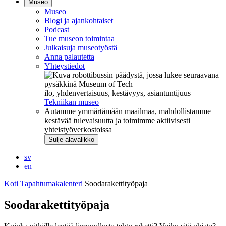
Museo
Museo
Blogi ja ajankohtaiset
Podcast
Tue museon toimintaa
Julkaisuja museotyöstä
Anna palautetta
Yhteystiedot
ilo, yhdenvertaisuus, kestävyys, asiantuntijuus
Tekniikan museo
Autamme ymmärtämään maailmaa, mahdollistamme
kestävää tulevaisuutta ja toimimme aktiivisesti
yhteistyöverkostoissa
Sulje alavalikko
sv
en
Koti
Tapahtumakalenteri
Soodarakettityöpaja
Soodarakettityöpaja