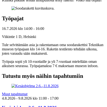
Kuinka pitkälle lentää limupullosta tehty raketti? Voiko sitä ohjata?
Työpajat
16.7.2026
klo
14:00
- 16:00
Viikintie 1 D, Helsinki
Tule selvittämään asia ja rakentamaan oma soodarakettisi Tekniikan
museon työpajaan klo 14-16. Raketin testilento tehdään ulkona,
joten varaudu sään mukaisesti.
Työpaja sopii yli 10-vuotiaille ja yli 7-vuotiaat mielellään oman
aikuisen seurassa. Työpajamaksu 7 € maksetaan museon infoon.
Tutustu myös näihin tapahtumiin
Muut tapahtumat
4.8.2026
- 9.8.2026
klo
11:00
- 17:00