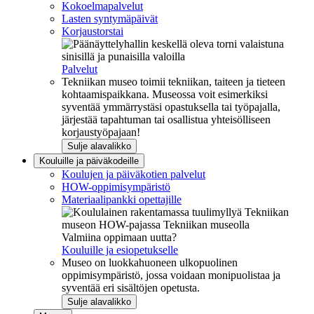
Kokoelmapalvelut
Lasten syntymäpäivät
Korjaustorstai
Palvelut
Tekniikan museo toimii tekniikan, taiteen ja tieteen
kohtaamispaikkana. Museossa voit esimerkiksi
syventää ymmärrystäsi opastuksella tai työpajalla,
järjestää tapahtuman tai osallistua yhteisölliseen
korjaustyöpajaan!
Sulje alavalikko
Kouluille ja päiväkodeille
Koulujen ja päiväkotien palvelut
HOW-oppimisympäristö
Materiaalipankki opettajille
Valmiina oppimaan uutta?
Kouluille ja esiopetukselle
Museo on luokkahuoneen ulkopuolinen
oppimisympäristö, jossa voidaan monipuolistaa ja
syventää eri sisältöjen opetusta.
Sulje alavalikko