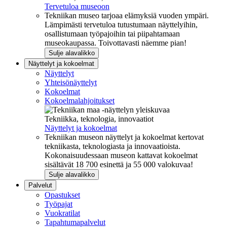
Tervetuloa museoon
Tekniikan museo tarjoaa elämyksiä vuoden ympäri.
Lämpimästi tervetuloa tutustumaan näyttelyihin,
osallistumaan työpajoihin tai piipahtamaan
museokaupassa. Toivottavasti näemme pian!
Sulje alavalikko
Näyttelyt ja kokoelmat
Näyttelyt
Yhteisönäyttelyt
Kokoelmat
Kokoelmalahjoitukset
Tekniikka, teknologia, innovaatiot
Näyttelyt ja kokoelmat
Tekniikan museon näyttelyt ja kokoelmat kertovat
tekniikasta, teknologiasta ja innovaatioista.
Kokonaisuudessaan museon kattavat kokoelmat
sisältävät 18 700 esinettä ja 55 000 valokuvaa!
Sulje alavalikko
Palvelut
Opastukset
Työpajat
Vuokratilat
Tapahtumapalvelut