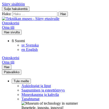
Siirry sisältöön
Sulje hakukenttä
Haku:
Ostoskorisi
Oma tili
Hae sivulta
fi
Suomi
sv
Svenska
en
English
Ostoskorisi
Oma tili
Hae
Päävalikko
Tule meille
Aukioloajat ja liput
Saapuminen ja esteettömyys
Museokauppa ja kahvila
Tapahtumat
Ihmettele, innostu, innovoi!