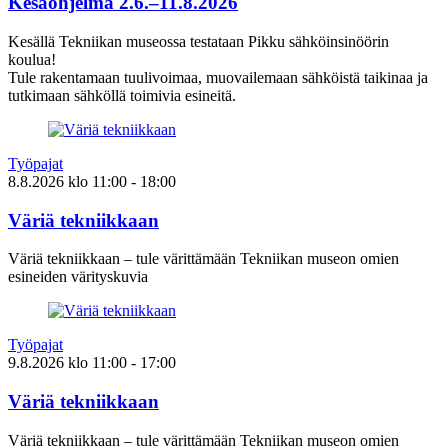
Kesäohjelma 2.6.–11.8.2026
Kesällä Tekniikan museossa testataan Pikku sähköinsinöörin
koulua!
Tule rakentamaan tuulivoimaa, muovailemaan sähköistä taikinaa ja
tutkimaan sähköllä toimivia esineitä.
Työpajat
8.8.2026
klo
11:00
- 18:00
Väriä tekniikkaan
Väriä tekniikkaan – tule värittämään Tekniikan museon omien
esineiden värityskuvia
Työpajat
9.8.2026
klo
11:00
- 17:00
Väriä tekniikkaan
Väriä tekniikkaan – tule värittämään Tekniikan museon omien