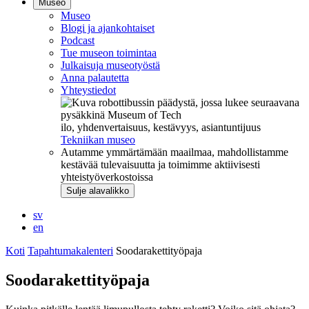
Museo
Museo
Blogi ja ajankohtaiset
Podcast
Tue museon toimintaa
Julkaisuja museotyöstä
Anna palautetta
Yhteystiedot
ilo, yhdenvertaisuus, kestävyys, asiantuntijuus
Tekniikan museo
Autamme ymmärtämään maailmaa, mahdollistamme
kestävää tulevaisuutta ja toimimme aktiivisesti
yhteistyöverkostoissa
Sulje alavalikko
sv
en
Koti
Tapahtumakalenteri
Soodarakettityöpaja
Soodarakettityöpaja