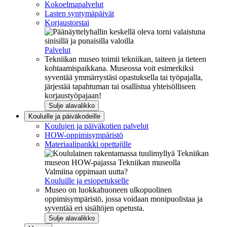
Kokoelmapalvelut
Lasten syntymäpäivät
Korjaustorstai
Palvelut
Tekniikan museo toimii tekniikan, taiteen ja tieteen
kohtaamispaikkana. Museossa voit esimerkiksi
syventää ymmärrystäsi opastuksella tai työpajalla,
järjestää tapahtuman tai osallistua yhteisölliseen
korjaustyöpajaan!
Sulje alavalikko
Kouluille ja päiväkodeille
Koulujen ja päiväkotien palvelut
HOW-oppimisympäristö
Materiaalipankki opettajille
Valmiina oppimaan uutta?
Kouluille ja esiopetukselle
Museo on luokkahuoneen ulkopuolinen
oppimisympäristö, jossa voidaan monipuolistaa ja
syventää eri sisältöjen opetusta.
Sulje alavalikko