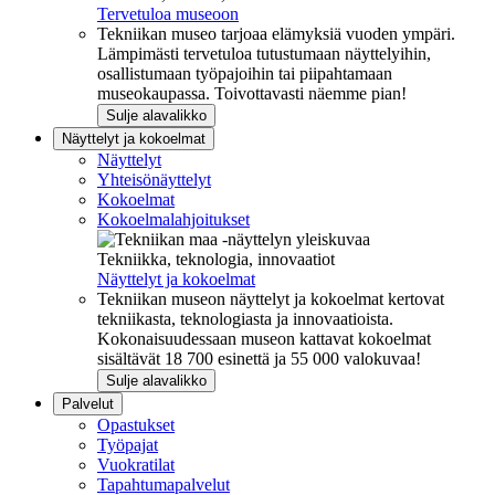
Tervetuloa museoon
Tekniikan museo tarjoaa elämyksiä vuoden ympäri.
Lämpimästi tervetuloa tutustumaan näyttelyihin,
osallistumaan työpajoihin tai piipahtamaan
museokaupassa. Toivottavasti näemme pian!
Sulje alavalikko
Näyttelyt ja kokoelmat
Näyttelyt
Yhteisönäyttelyt
Kokoelmat
Kokoelmalahjoitukset
Tekniikka, teknologia, innovaatiot
Näyttelyt ja kokoelmat
Tekniikan museon näyttelyt ja kokoelmat kertovat
tekniikasta, teknologiasta ja innovaatioista.
Kokonaisuudessaan museon kattavat kokoelmat
sisältävät 18 700 esinettä ja 55 000 valokuvaa!
Sulje alavalikko
Palvelut
Opastukset
Työpajat
Vuokratilat
Tapahtumapalvelut