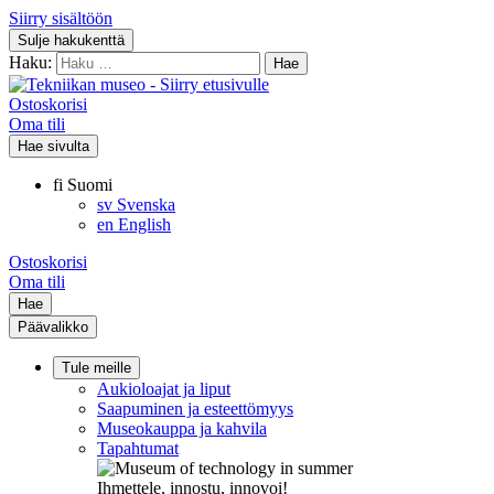
Siirry sisältöön
Sulje hakukenttä
Haku:
Ostoskorisi
Oma tili
Hae sivulta
fi
Suomi
sv
Svenska
en
English
Ostoskorisi
Oma tili
Hae
Päävalikko
Tule meille
Aukioloajat ja liput
Saapuminen ja esteettömyys
Museokauppa ja kahvila
Tapahtumat
Ihmettele, innostu, innovoi!