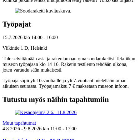
Kuinka pitkälle lentää limupullosta tehty raketti? Voiko sitä ohjata?
Työpajat
15.7.2026
klo
14:00
- 16:00
Viikintie 1 D, Helsinki
Tule selvittämään asia ja rakentamaan oma soodarakettisi Tekniikan
museon työpajaan klo 14-16. Raketin testilento tehdään ulkona,
joten varaudu sään mukaisesti.
Työpaja sopii yli 10-vuotiaille ja yli 7-vuotiaat mielellään oman
aikuisen seurassa. Työpajamaksu 7 € maksetaan museon infoon.
Tutustu myös näihin tapahtumiin
Muut tapahtumat
4.8.2026
- 9.8.2026
klo
11:00
- 17:00