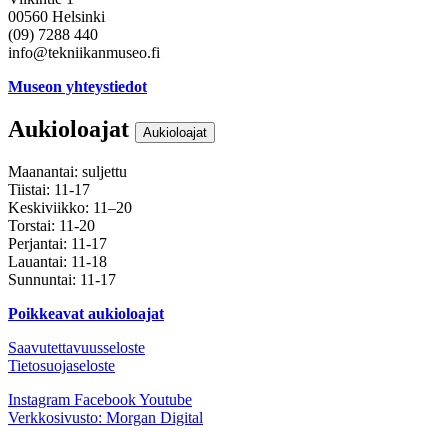
00560 Helsinki
(09) 7288 440
info@tekniikanmuseo.fi
Museon yhteystiedot
Aukioloajat
Aukioloajat
Maanantai: suljettu
Tiistai: 11-17
Keskiviikko: 11–20
Torstai: 11-20
Perjantai: 11-17
Lauantai: 11-18
Sunnuntai: 11-17
Poikkeavat aukioloajat
Saavutettavuusseloste
Tietosuojaseloste
Instagram
Facebook
Youtube
Verkkosivusto: Morgan Digital