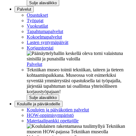
Sulje alavalikko
Palvelut
Opastukset
Työpajat
Vuokratilat
Tapahtumapalvelut
Kokoelmapalvelut
Lasten syntymäpäivät
Korjaustorstai
Palvelut
Tekniikan museo toimii tekniikan, taiteen ja tieteen
kohtaamispaikkana. Museossa voit esimerkiksi
syventää ymmärrystäsi opastuksella tai työpajalla,
järjestää tapahtuman tai osallistua yhteisölliseen
korjaustyöpajaan!
Sulje alavalikko
Kouluille ja päiväkodeille
Koulujen ja päiväkotien palvelut
HOW-oppimisympäristö
Materiaalipankki opettajille