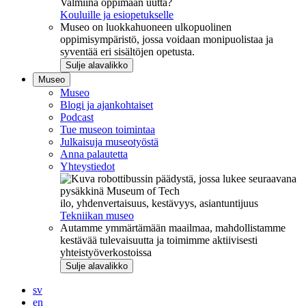
Valmiina oppimaan uutta?
Kouluille ja esiopetukselle
Museo on luokkahuoneen ulkopuolinen
oppimisympäristö, jossa voidaan monipuolistaa ja
syventää eri sisältöjen opetusta.
Sulje alavalikko
Museo
Museo
Blogi ja ajankohtaiset
Podcast
Tue museon toimintaa
Julkaisuja museotyöstä
Anna palautetta
Yhteystiedot
ilo, yhdenvertaisuus, kestävyys, asiantuntijuus
Tekniikan museo
Autamme ymmärtämään maailmaa, mahdollistamme
kestävää tulevaisuutta ja toimimme aktiivisesti
yhteistyöverkostoissa
Sulje alavalikko
sv
en