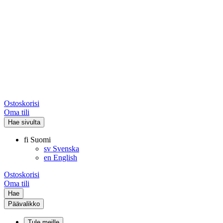
Ostoskorisi
Oma tili
Hae sivulta
fi
Suomi
sv
Svenska
en
English
Ostoskorisi
Oma tili
Hae
Päävalikko
Tule meille