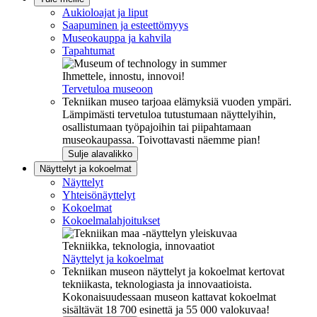
Aukioloajat ja liput
Saapuminen ja esteettömyys
Museokauppa ja kahvila
Tapahtumat
Ihmettele, innostu, innovoi!
Tervetuloa museoon
Tekniikan museo tarjoaa elämyksiä vuoden ympäri.
Lämpimästi tervetuloa tutustumaan näyttelyihin,
osallistumaan työpajoihin tai piipahtamaan
museokaupassa. Toivottavasti näemme pian!
Sulje alavalikko
Näyttelyt ja kokoelmat
Näyttelyt
Yhteisönäyttelyt
Kokoelmat
Kokoelmalahjoitukset
Tekniikka, teknologia, innovaatiot
Näyttelyt ja kokoelmat
Tekniikan museon näyttelyt ja kokoelmat kertovat
tekniikasta, teknologiasta ja innovaatioista.
Kokonaisuudessaan museon kattavat kokoelmat
sisältävät 18 700 esinettä ja 55 000 valokuvaa!