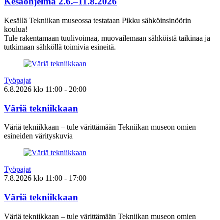
Kesäohjelma 2.6.–11.8.2026
Kesällä Tekniikan museossa testataan Pikku sähköinsinöörin
koulua!
Tule rakentamaan tuulivoimaa, muovailemaan sähköistä taikinaa ja
tutkimaan sähköllä toimivia esineitä.
Työpajat
6.8.2026
klo
11:00
- 20:00
Väriä tekniikkaan
Väriä tekniikkaan – tule värittämään Tekniikan museon omien
esineiden värityskuvia
Työpajat
7.8.2026
klo
11:00
- 17:00
Väriä tekniikkaan
Väriä tekniikkaan – tule värittämään Tekniikan museon omien