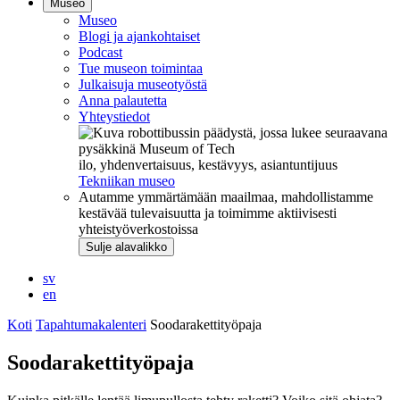
Museo
Museo
Blogi ja ajankohtaiset
Podcast
Tue museon toimintaa
Julkaisuja museotyöstä
Anna palautetta
Yhteystiedot
ilo, yhdenvertaisuus, kestävyys, asiantuntijuus
Tekniikan museo
Autamme ymmärtämään maailmaa, mahdollistamme
kestävää tulevaisuutta ja toimimme aktiivisesti
yhteistyöverkostoissa
Sulje alavalikko
sv
en
Koti
Tapahtumakalenteri
Soodarakettityöpaja
Soodarakettityöpaja