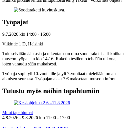
Kuinka pitkälle lentää limupullosta tehty raketti? Voiko sitä ohjata?
Työpajat
9.7.2026
klo
14:00
- 16:00
Viikintie 1 D, Helsinki
Tule selvittämään asia ja rakentamaan oma soodarakettisi Tekniikan
museon työpajaan klo 14-16. Raketin testilento tehdään ulkona,
joten varaudu sään mukaisesti.
Työpaja sopii yli 10-vuotiaille ja yli 7-vuotiaat mielellään oman
aikuisen seurassa. Työpajamaksu 7 € maksetaan museon infoon.
Tutustu myös näihin tapahtumiin
Muut tapahtumat
4.8.2026
- 9.8.2026
klo
11:00
- 17:00