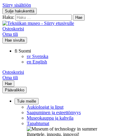
Siirry sisältöön
Sulje hakukenttä
Haku:
Ostoskorisi
Oma tili
Hae sivulta
fi
Suomi
sv
Svenska
en
English
Ostoskorisi
Oma tili
Hae
Päävalikko
Tule meille
Aukioloajat ja liput
Saapuminen ja esteettömyys
Museokauppa ja kahvila
Tapahtumat
Ihmettele, innostu, innovoi!