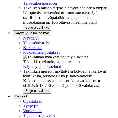
Tervetuloa museoon
Tekniikan museo tarjoaa elämyksiä vuoden ympäri.
Lämpimästi tervetuloa tutustumaan näyttelyihin,
osallistumaan työpajoihin tai piipahtamaan
museokaupassa. Toivottavasti näemme pian!
Sulje alavalikko
Näyttelyt ja kokoelmat
Näyttelyt
Yhteisönäyttelyt
Kokoelmat
Kokoelmalahjoitukset
Tekniikka, teknologia, innovaatiot
Näyttelyt ja kokoelmat
Tekniikan museon näyttelyt ja kokoelmat kertovat
tekniikasta, teknologiasta ja innovaatioista.
Kokonaisuudessaan museon kattavat kokoelmat
sisältävät 18 700 esinettä ja 55 000 valokuvaa!
Sulje alavalikko
Palvelut
Opastukset
Työpajat
Vuokratilat
Tapahtumapalvelut