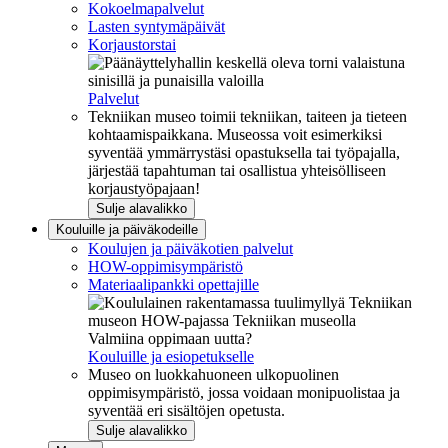
Kokoelmapalvelut
Lasten syntymäpäivät
Korjaustorstai
Palvelut
Tekniikan museo toimii tekniikan, taiteen ja tieteen
kohtaamispaikkana. Museossa voit esimerkiksi
syventää ymmärrystäsi opastuksella tai työpajalla,
järjestää tapahtuman tai osallistua yhteisölliseen
korjaustyöpajaan!
Sulje alavalikko
Kouluille ja päiväkodeille
Koulujen ja päiväkotien palvelut
HOW-oppimisympäristö
Materiaalipankki opettajille
Valmiina oppimaan uutta?
Kouluille ja esiopetukselle
Museo on luokkahuoneen ulkopuolinen
oppimisympäristö, jossa voidaan monipuolistaa ja
syventää eri sisältöjen opetusta.
Sulje alavalikko