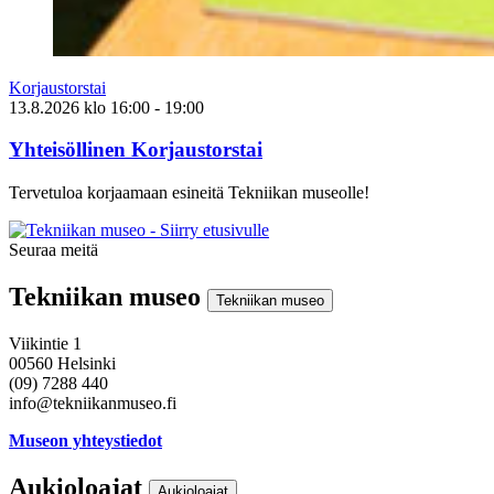
Korjaustorstai
13.8.2026
klo
16:00
- 19:00
Yhteisöllinen Korjaustorstai
Tervetuloa korjaamaan esineitä Tekniikan museolle!
Seuraa meitä
Instagram
Facebook
Youtube
Tekniikan museo
Tekniikan museo
Viikintie 1
00560 Helsinki
(09) 7288 440
info@tekniikanmuseo.fi
Museon yhteystiedot
Aukioloajat
Aukioloajat