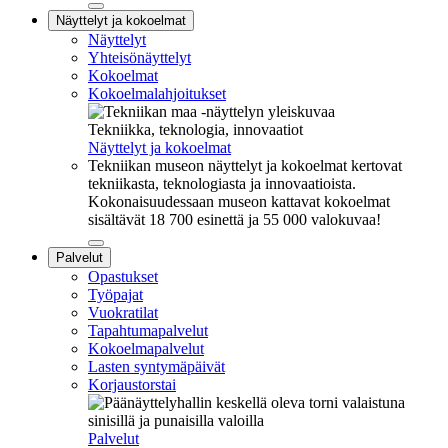
Sulje
Näyttelyt ja kokoelmat
alavalikko
Näyttelyt
Yhteisönäyttelyt
Kokoelmat
Kokoelmalahjoitukset
Tekniikka, teknologia, innovaatiot
Näyttelyt ja kokoelmat
Tekniikan museon näyttelyt ja kokoelmat kertovat
tekniikasta, teknologiasta ja innovaatioista.
Kokonaisuudessaan museon kattavat kokoelmat
sisältävät 18 700 esinettä ja 55 000 valokuvaa!
Sulje
Palvelut
alavalikko
Opastukset
Työpajat
Vuokratilat
Tapahtumapalvelut
Kokoelmapalvelut
Lasten syntymäpäivät
Korjaustorstai
Palvelut