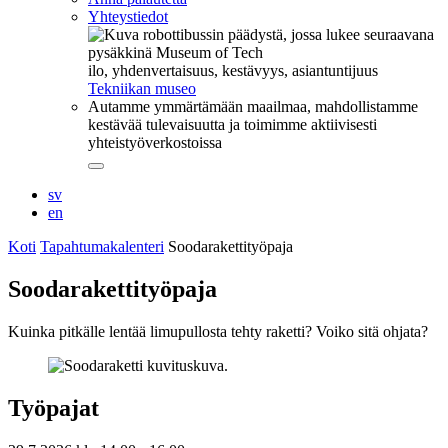
Yhteystiedot
ilo, yhdenvertaisuus, kestävyys, asiantuntijuus
Tekniikan museo
Autamme ymmärtämään maailmaa, mahdollistamme
kestävää tulevaisuutta ja toimimme aktiivisesti
yhteistyöverkostoissa
Sulje
alavalikko
sv
en
Koti
Tapahtumakalenteri
Soodarakettityöpaja
Soodarakettityöpaja
Kuinka pitkälle lentää limupullosta tehty raketti? Voiko sitä ohjata?
Työpajat