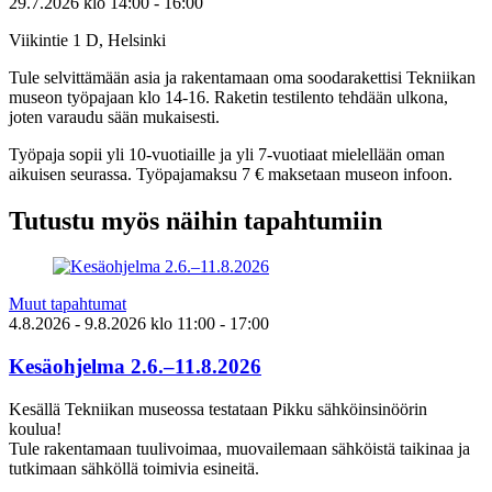
29.7.2026
klo
14:00
- 16:00
Viikintie 1 D, Helsinki
Tule selvittämään asia ja rakentamaan oma soodarakettisi Tekniikan
museon työpajaan klo 14-16. Raketin testilento tehdään ulkona,
joten varaudu sään mukaisesti.
Työpaja sopii yli 10-vuotiaille ja yli 7-vuotiaat mielellään oman
aikuisen seurassa. Työpajamaksu 7 € maksetaan museon infoon.
Tutustu myös näihin tapahtumiin
Muut tapahtumat
4.8.2026
- 9.8.2026
klo
11:00
- 17:00
Kesäohjelma 2.6.–11.8.2026
Kesällä Tekniikan museossa testataan Pikku sähköinsinöörin
koulua!
Tule rakentamaan tuulivoimaa, muovailemaan sähköistä taikinaa ja
tutkimaan sähköllä toimivia esineitä.