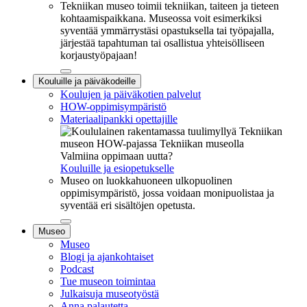
Tekniikan museo toimii tekniikan, taiteen ja tieteen
kohtaamispaikkana. Museossa voit esimerkiksi
syventää ymmärrystäsi opastuksella tai työpajalla,
järjestää tapahtuman tai osallistua yhteisölliseen
korjaustyöpajaan!
Sulje
Kouluille ja päiväkodeille
alavalikko
Koulujen ja päiväkotien palvelut
HOW-oppimisympäristö
Materiaalipankki opettajille
Valmiina oppimaan uutta?
Kouluille ja esiopetukselle
Museo on luokkahuoneen ulkopuolinen
oppimisympäristö, jossa voidaan monipuolistaa ja
syventää eri sisältöjen opetusta.
Sulje
Museo
alavalikko
Museo
Blogi ja ajankohtaiset
Podcast
Tue museon toimintaa
Julkaisuja museotyöstä
Anna palautetta