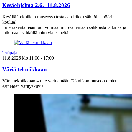
Kesäohjelma 2.6.–11.8.2026
Kesällä Tekniikan museossa testataan Pikku sähköinsinöörin
koulua!
Tule rakentamaan tuulivoimaa, muovailemaan sähköistä taikinaa ja
tutkimaan sähköllä toimivia esineitä.
Työpajat
11.8.2026
klo
11:00
- 17:00
Väriä tekniikkaan
Väriä tekniikkaan – tule värittämään Tekniikan museon omien
esineiden värityskuvia