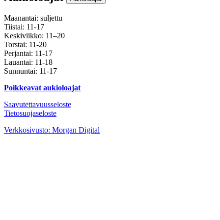
Maanantai: suljettu
Tiistai: 11-17
Keskiviikko: 11–20
Torstai: 11-20
Perjantai: 11-17
Lauantai: 11-18
Sunnuntai: 11-17
Poikkeavat aukioloajat
Saavutettavuusseloste
Tietosuojaseloste
Instagram
Facebook
Youtube
Verkkosivusto: Morgan Digital