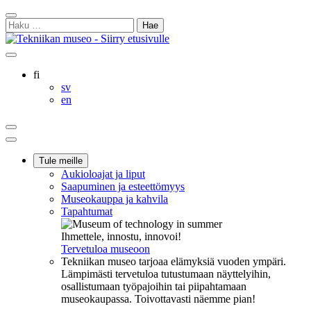
Siirry
Sulje
sisältöön
Haku:
hakukenttä
Ostoskorisi
Oma
Hae
tili
sivulta
Suomi
fi
Svenska
sv
English
en
Ostoskorisi
Oma
Hae
tili
Päävalikko
Tule meille
Aukioloajat ja liput
Saapuminen ja esteettömyys
Museokauppa ja kahvila
Tapahtumat
Ihmettele, innostu, innovoi!
Tervetuloa museoon
Tekniikan museo tarjoaa elämyksiä vuoden ympäri.
Lämpimästi tervetuloa tutustumaan näyttelyihin,
osallistumaan työpajoihin tai piipahtamaan
museokaupassa. Toivottavasti näemme pian!