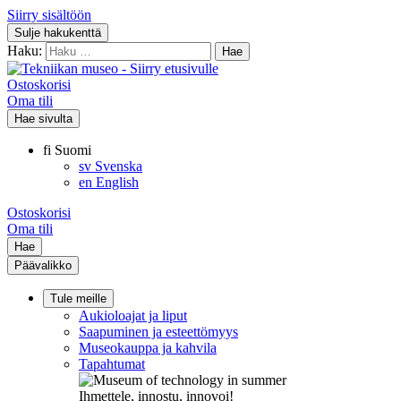
Siirry sisältöön
Sulje hakukenttä
Haku:
Ostoskorisi
Oma tili
Hae sivulta
fi
Suomi
sv
Svenska
en
English
Ostoskorisi
Oma tili
Hae
Päävalikko
Tule meille
Aukioloajat ja liput
Saapuminen ja esteettömyys
Museokauppa ja kahvila
Tapahtumat
Ihmettele, innostu, innovoi!