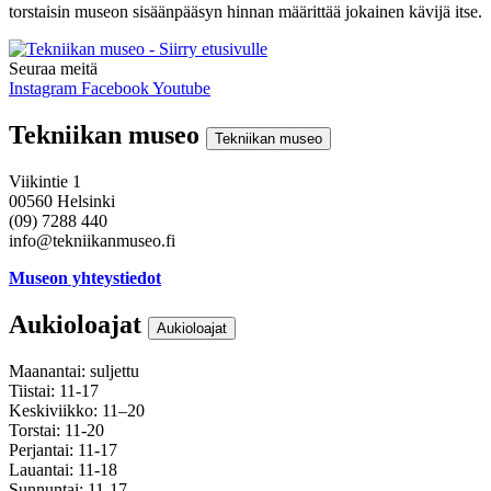
torstaisin museon sisäänpääsyn hinnan määrittää jokainen kävijä itse.
Seuraa meitä
Instagram
Facebook
Youtube
Tekniikan museo
Tekniikan museo
Viikintie 1
00560 Helsinki
(09) 7288 440
info@tekniikanmuseo.fi
Museon yhteystiedot
Aukioloajat
Aukioloajat
Maanantai: suljettu
Tiistai: 11-17
Keskiviikko: 11–20
Torstai: 11-20
Perjantai: 11-17
Lauantai: 11-18
Sunnuntai: 11-17