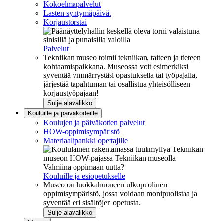
Kokoelmapalvelut
Lasten syntymäpäivät
Korjaustorstai
Palvelut
Tekniikan museo toimii tekniikan, taiteen ja tieteen
kohtaamispaikkana. Museossa voit esimerkiksi
syventää ymmärrystäsi opastuksella tai työpajalla,
järjestää tapahtuman tai osallistua yhteisölliseen
korjaustyöpajaan!
Sulje alavalikko
Kouluille ja päiväkodeille
Koulujen ja päiväkotien palvelut
HOW-oppimisympäristö
Materiaalipankki opettajille
Valmiina oppimaan uutta?
Kouluille ja esiopetukselle
Museo on luokkahuoneen ulkopuolinen
oppimisympäristö, jossa voidaan monipuolistaa ja
syventää eri sisältöjen opetusta.
Sulje alavalikko