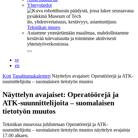
Yhteystiedot
ilo, yhdenvertaisuus, kestävyys, asiantuntijuus
Tekniikan museo
Autamme ymmärtämään maailmaa, mahdollistamme
kestävää tulevaisuutta ja toimimme aktiivisesti
yhteistyöverkostoissa
Sulje
alavalikko
sv
en
Koti
Tapahtumakalenteri
Näyttelyn avajaiset: Operatöörejä ja ATK-
suunnittelijoita – suomalaisen tietotyön muutos
Näyttelyn avajaiset: Operatöörejä ja
ATK-suunnittelijoita – suomalaisen
tietotyön muutos
Tekniikan museossa juhlistetaan Operatöörejä ja ATK-
suunnittelijoita – suomalaisen tietotyön muutos näyttelyn avajaisia
17.00 alkaen.