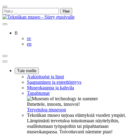
Siirry
Sulje
sisältöön
Haku:
hakukenttä
Ostoskorisi
Oma
Hae
tili
sivulta
Suomi
fi
Svenska
sv
English
en
Ostoskorisi
Oma
Hae
tili
Päävalikko
Tule meille
Aukioloajat ja liput
Saapuminen ja esteettömyys
Museokauppa ja kahvila
Tapahtumat
Ihmettele, innostu, innovoi!
Tervetuloa museoon
Tekniikan museo tarjoaa elämyksiä vuoden ympäri.
Lämpimästi tervetuloa tutustumaan näyttelyihin,
osallistumaan työpajoihin tai piipahtamaan
museokaupassa. Toivottavasti näemme pian!