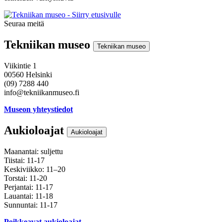
Seuraa meitä
Instagram
Facebook
Youtube
Tekniikan museo
Tekniikan museo
Viikintie 1
00560 Helsinki
(09) 7288 440
info@tekniikanmuseo.fi
Museon yhteystiedot
Aukioloajat
Aukioloajat
Maanantai: suljettu
Tiistai: 11-17
Keskiviikko: 11–20
Torstai: 11-20
Perjantai: 11-17
Lauantai: 11-18
Sunnuntai: 11-17
Poikkeavat aukioloajat