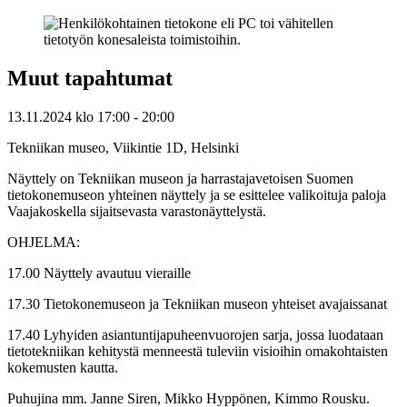
Muut tapahtumat
13.11.2024
klo
17:00
- 20:00
Tekniikan museo, Viikintie 1D, Helsinki
Näyttely on Tekniikan museon ja harrastajavetoisen Suomen
tietokonemuseon yhteinen näyttely ja se esittelee valikoituja paloja
Vaajakoskella sijaitsevasta varastonäyttelystä.
OHJELMA:
17.00 Näyttely avautuu vieraille
17.30 Tietokonemuseon ja Tekniikan museon yhteiset avajaissanat
17.40 Lyhyiden asiantuntijapuheenvuorojen sarja, jossa luodataan
tietotekniikan kehitystä menneestä tuleviin visioihin omakohtaisten
kokemusten kautta.
Puhujina mm. Janne Siren, Mikko Hyppönen, Kimmo Rousku.