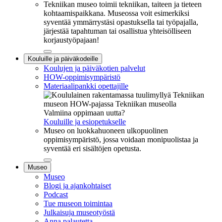
Tekniikan museo toimii tekniikan, taiteen ja tieteen
kohtaamispaikkana. Museossa voit esimerkiksi
syventää ymmärrystäsi opastuksella tai työpajalla,
järjestää tapahtuman tai osallistua yhteisölliseen
korjaustyöpajaan!
Sulje
Kouluille ja päiväkodeille
alavalikko
Koulujen ja päiväkotien palvelut
HOW-oppimisympäristö
Materiaalipankki opettajille
Valmiina oppimaan uutta?
Kouluille ja esiopetukselle
Museo on luokkahuoneen ulkopuolinen
oppimisympäristö, jossa voidaan monipuolistaa ja
syventää eri sisältöjen opetusta.
Sulje
Museo
alavalikko
Museo
Blogi ja ajankohtaiset
Podcast
Tue museon toimintaa
Julkaisuja museotyöstä
Anna palautetta