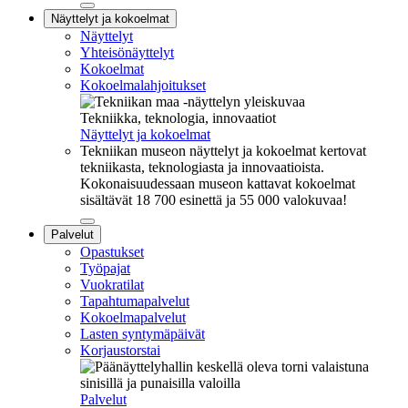
Sulje
Näyttelyt ja kokoelmat
alavalikko
Näyttelyt
Yhteisönäyttelyt
Kokoelmat
Kokoelmalahjoitukset
Tekniikka, teknologia, innovaatiot
Näyttelyt ja kokoelmat
Tekniikan museon näyttelyt ja kokoelmat kertovat
tekniikasta, teknologiasta ja innovaatioista.
Kokonaisuudessaan museon kattavat kokoelmat
sisältävät 18 700 esinettä ja 55 000 valokuvaa!
Sulje
Palvelut
alavalikko
Opastukset
Työpajat
Vuokratilat
Tapahtumapalvelut
Kokoelmapalvelut
Lasten syntymäpäivät
Korjaustorstai
Palvelut