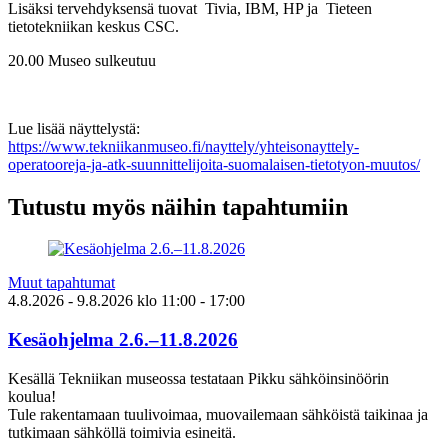
Lisäksi tervehdyksensä tuovat Tivia, IBM, HP ja Tieteen
tietotekniikan keskus CSC.
20.00 Museo sulkeutuu
Lue lisää näyttelystä:
https://www.tekniikanmuseo.fi/nayttely/yhteisonayttely-
operatooreja-ja-atk-suunnittelijoita-suomalaisen-tietotyon-muutos/
Tutustu myös näihin tapahtumiin
Muut tapahtumat
4.8.2026
- 9.8.2026
klo
11:00
- 17:00
Kesäohjelma 2.6.–11.8.2026
Kesällä Tekniikan museossa testataan Pikku sähköinsinöörin
koulua!
Tule rakentamaan tuulivoimaa, muovailemaan sähköistä taikinaa ja
tutkimaan sähköllä toimivia esineitä.