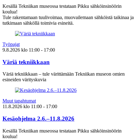
Kesällä Tekniikan museossa testataan Pikku sähköinsinöörin
koulua!
Tule rakentamaan tuulivoimaa, muovailemaan sähköistä taikinaa ja
tutkimaan sähköllä toimivia esineitä.
Työpajat
9.8.2026
klo
11:00
- 17:00
Väriä tekniikkaan
Väriä tekniikkaan – tule värittämään Tekniikan museon omien
esineiden värityskuvia
Muut tapahtumat
11.8.2026
klo
11:00
- 17:00
Kesäohjelma 2.6.–11.8.2026
Kesällä Tekniikan museossa testataan Pikku sähköinsinöörin
koulua!