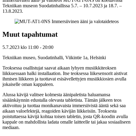
Immersiivinen ääni- ja valoteos MUT-AT1-0NS on koettavissa
Tekniikan museon Suodatinhallissa 5.7. – 10.7.2023 ja 18.7. –
13.8.2023.
Muut tapahtumat
5.7.2023
klo
11:00
- 20:00
Tekniikan museo, Suodatinhalli, Viikintie 1a, Helsinki
Teoksessa osallistujat saavat aikaan lyhyen musiikkiteoksen
liikkuessaan halki installaation. Itse teoksessa liikesensorit aistivat
ihmisen liikkeen ja tuottavat esisävellettyjen musiikkiosien avulla
jokaiselle oman kappaleen.
Alussa kävijä valitsee kolmesta äänipaletista haluamansa
sisäänkäynnin edustalla olevasta tabletista. Tämän jälkeen teos
aktivoituu ja tuottaa monikanavaista immersiivistä ääntä sekä saa
aikaan valoefektejä, reagoiden kävijän liikkeisiin. Teoksesta
poistuttaessa kävijä kohtaa toisen tabletin, josta QR-koodin avulla
kappale on mahdollista ladata omalle laitteelle tai jakaa sosiaaliseen
mediaan.