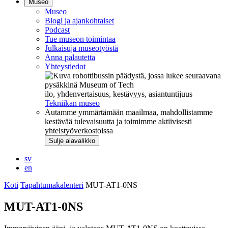
Museo
Museo
Blogi ja ajankohtaiset
Podcast
Tue museon toimintaa
Julkaisuja museotyöstä
Anna palautetta
Yhteystiedot
ilo, yhdenvertaisuus, kestävyys, asiantuntijuus
Tekniikan museo
Autamme ymmärtämään maailmaa, mahdollistamme
kestävää tulevaisuutta ja toimimme aktiivisesti
yhteistyöverkostoissa
Sulje alavalikko
sv
en
Koti
Tapahtumakalenteri
MUT-AT1-0NS
MUT-AT1-0NS