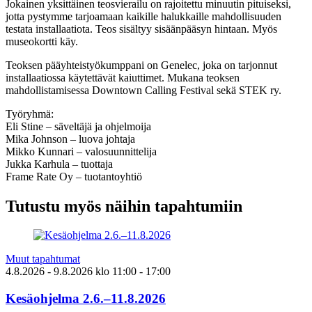
Jokainen yksittäinen teosvierailu on rajoitettu minuutin pituiseksi,
jotta pystymme tarjoamaan kaikille halukkaille mahdollisuuden
testata installaatiota. Teos sisältyy sisäänpääsyn hintaan. Myös
museokortti käy.
Teoksen pääyhteistyökumppani on Genelec, joka on tarjonnut
installaatiossa käytettävät kaiuttimet. Mukana teoksen
mahdollistamisessa Downtown Calling Festival sekä STEK ry.
Työryhmä:
Eli Stine – säveltäjä ja ohjelmoija
Mika Johnson – luova johtaja
Mikko Kunnari – valosuunnittelija
Jukka Karhula – tuottaja
Frame Rate Oy – tuotantoyhtiö
Tutustu myös näihin tapahtumiin
Muut tapahtumat
4.8.2026
- 9.8.2026
klo
11:00
- 17:00
Kesäohjelma 2.6.–11.8.2026