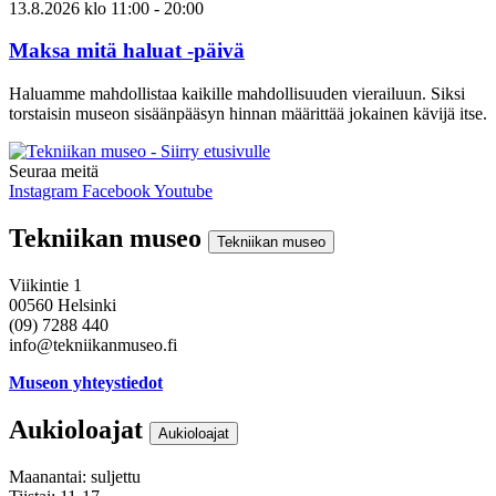
13.8.2026
klo
11:00
- 20:00
Maksa mitä haluat -päivä
Haluamme mahdollistaa kaikille mahdollisuuden vierailuun. Siksi
torstaisin museon sisäänpääsyn hinnan määrittää jokainen kävijä itse.
Seuraa meitä
Instagram
Facebook
Youtube
Tekniikan museo
Tekniikan museo
Viikintie 1
00560 Helsinki
(09) 7288 440
info@tekniikanmuseo.fi
Museon yhteystiedot
Aukioloajat
Aukioloajat
Maanantai: suljettu