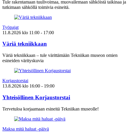
Tule rakentamaan tuulivoimaa, muovailemaan sähköistä taikinaa ja
tutkimaan sähköllä toimivia esineitä.
Työpajat
11.8.2026
klo
11:00
- 17:00
Väriä tekniikkaan
Väriä tekniikkaan – tule värittämään Tekniikan museon omien
esineiden värityskuvia
Korjaustorstai
13.8.2026
klo
16:00
- 19:00
Yhteisöllinen Korjaustorstai
Tervetuloa korjaamaan esineitä Tekniikan museolle!
Maksa mitä haluat -päivä