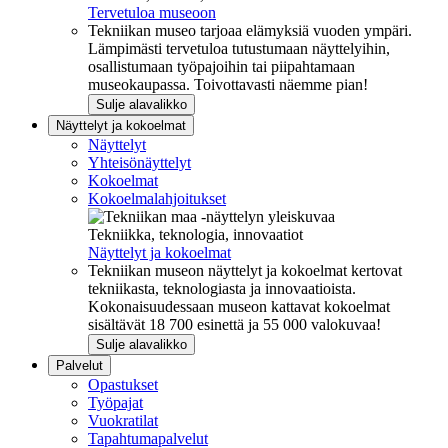
Tervetuloa museoon
Tekniikan museo tarjoaa elämyksiä vuoden ympäri.
Lämpimästi tervetuloa tutustumaan näyttelyihin,
osallistumaan työpajoihin tai piipahtamaan
museokaupassa. Toivottavasti näemme pian!
Sulje alavalikko
Näyttelyt ja kokoelmat
Näyttelyt
Yhteisönäyttelyt
Kokoelmat
Kokoelmalahjoitukset
Tekniikka, teknologia, innovaatiot
Näyttelyt ja kokoelmat
Tekniikan museon näyttelyt ja kokoelmat kertovat
tekniikasta, teknologiasta ja innovaatioista.
Kokonaisuudessaan museon kattavat kokoelmat
sisältävät 18 700 esinettä ja 55 000 valokuvaa!
Sulje alavalikko
Palvelut
Opastukset
Työpajat
Vuokratilat
Tapahtumapalvelut