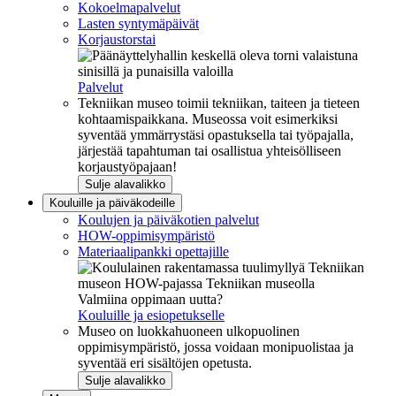
Kokoelmapalvelut
Lasten syntymäpäivät
Korjaustorstai
Palvelut
Tekniikan museo toimii tekniikan, taiteen ja tieteen
kohtaamispaikkana. Museossa voit esimerkiksi
syventää ymmärrystäsi opastuksella tai työpajalla,
järjestää tapahtuman tai osallistua yhteisölliseen
korjaustyöpajaan!
Sulje alavalikko
Kouluille ja päiväkodeille
Koulujen ja päiväkotien palvelut
HOW-oppimisympäristö
Materiaalipankki opettajille
Valmiina oppimaan uutta?
Kouluille ja esiopetukselle
Museo on luokkahuoneen ulkopuolinen
oppimisympäristö, jossa voidaan monipuolistaa ja
syventää eri sisältöjen opetusta.
Sulje alavalikko