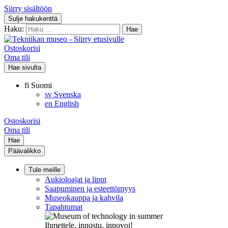
Siirry sisältöön
Sulje hakukenttä
Haku:
Ostoskorisi
Oma tili
Hae sivulta
fi
Suomi
sv
Svenska
en
English
Ostoskorisi
Oma tili
Hae
Päävalikko
Tule meille
Aukioloajat ja liput
Saapuminen ja esteettömyys
Museokauppa ja kahvila
Tapahtumat
Ihmettele, innostu, innovoi!