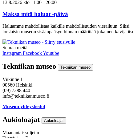
13.8.2026
klo
11:00
- 20:00
Maksa mitä haluat -päivä
Haluamme mahdollistaa kaikille mahdollisuuden vierailuun. Siksi
torstaisin museon sisäänpääsyn hinnan määrittää jokainen kävijä itse.
Seuraa meitä
Instagram
Facebook
Youtube
Tekniikan museo
Tekniikan museo
Viikintie 1
00560 Helsinki
(09) 7288 440
info@tekniikanmuseo.fi
Museon yhteystiedot
Aukioloajat
Aukioloajat
Maanantai: suljettu