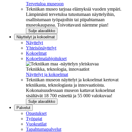
Tervetuloa museoon
Tekniikan museo tarjoaa elämyksiä vuoden ympäri.
Lämpimästi tervetuloa tutustumaan näyttelyihin,
osallistumaan työpajoihin tai piipahtamaan
museokaupassa. Toivottavasti näemme pian!
Sulje alavalikko
Näyttelyt ja kokoelmat
Näyttelyt
Yhteisönäyttelyt
Kokoelmat
Kokoelmalahjoitukset
Tekniikka, teknologia, innovaatiot
Näyttelyt ja kokoelmat
Tekniikan museon näyttelyt ja kokoelmat kertovat
tekniikasta, teknologiasta ja innovaatioista.
Kokonaisuudessaan museon kattavat kokoelmat
sisältävät 18 700 esinettä ja 55 000 valokuvaa!
Sulje alavalikko
Palvelut
Opastukset
Työpajat
Vuokratilat
Tapahtumapalvelut