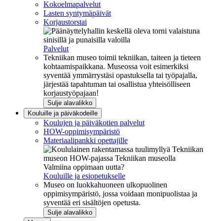
Kokoelmapalvelut
Lasten syntymäpäivät
Korjaustorstai
Palvelut
Tekniikan museo toimii tekniikan, taiteen ja tieteen
kohtaamispaikkana. Museossa voit esimerkiksi
syventää ymmärrystäsi opastuksella tai työpajalla,
järjestää tapahtuman tai osallistua yhteisölliseen
korjaustyöpajaan!
Sulje alavalikko
Kouluille ja päiväkodeille
Koulujen ja päiväkotien palvelut
HOW-oppimisympäristö
Materiaalipankki opettajille
Valmiina oppimaan uutta?
Kouluille ja esiopetukselle
Museo on luokkahuoneen ulkopuolinen
oppimisympäristö, jossa voidaan monipuolistaa ja
syventää eri sisältöjen opetusta.
Sulje alavalikko