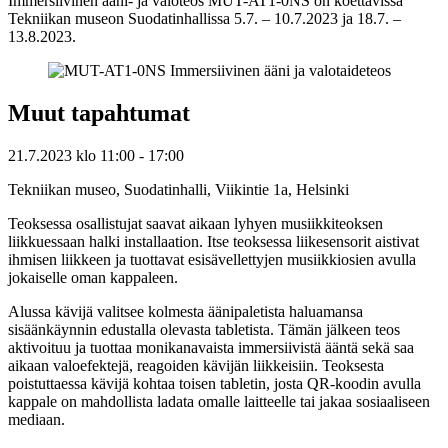
Immersiivinen ääni- ja valoteos MUT-AT1-0NS on koettavissa
Tekniikan museon Suodatinhallissa 5.7. – 10.7.2023 ja 18.7. –
13.8.2023.
Muut tapahtumat
21.7.2023
klo
11:00
- 17:00
Tekniikan museo, Suodatinhalli, Viikintie 1a, Helsinki
Teoksessa osallistujat saavat aikaan lyhyen musiikkiteoksen
liikkuessaan halki installaation. Itse teoksessa liikesensorit aistivat
ihmisen liikkeen ja tuottavat esisävellettyjen musiikkiosien avulla
jokaiselle oman kappaleen.
Alussa kävijä valitsee kolmesta äänipaletista haluamansa
sisäänkäynnin edustalla olevasta tabletista. Tämän jälkeen teos
aktivoituu ja tuottaa monikanavaista immersiivistä ääntä sekä saa
aikaan valoefektejä, reagoiden kävijän liikkeisiin. Teoksesta
poistuttaessa kävijä kohtaa toisen tabletin, josta QR-koodin avulla
kappale on mahdollista ladata omalle laitteelle tai jakaa sosiaaliseen
mediaan.