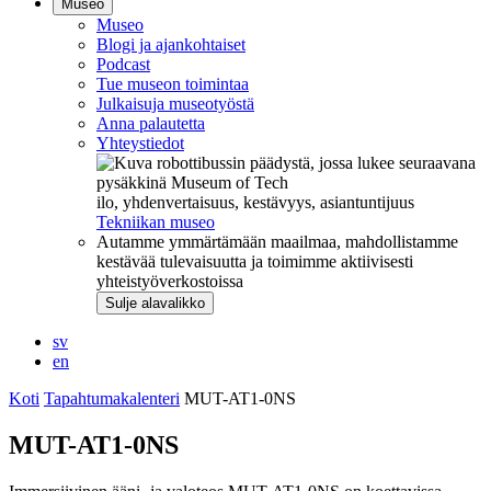
Museo
Museo
Blogi ja ajankohtaiset
Podcast
Tue museon toimintaa
Julkaisuja museotyöstä
Anna palautetta
Yhteystiedot
ilo, yhdenvertaisuus, kestävyys, asiantuntijuus
Tekniikan museo
Autamme ymmärtämään maailmaa, mahdollistamme
kestävää tulevaisuutta ja toimimme aktiivisesti
yhteistyöverkostoissa
Sulje alavalikko
sv
en
Koti
Tapahtumakalenteri
MUT-AT1-0NS
MUT-AT1-0NS