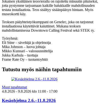
Jokainen yksittäinen teosvierailu on rajoitettu minuutin pituiseksi,
jotta pystymme tarjoamaan kaikille halukkaille mahdollisuuden
testata installaatiota. Teos sisältyy sisäänpääsyn hintaan. Myös
museokortti käy.
Teoksen pääyhteistyökumppani on Genelec, joka on tarjonnut
installaatiossa käytettävät kaiuttimet. Mukana teoksen
mahdollistamisessa Downtown Calling Festival sekä STEK ry.
Työryhmä:
Eli Stine – säveltäjä ja ohjelmoija
Mika Johnson – luova johtaja
Mikko Kunnari – valosuunnittelija
Jukka Karhula – tuottaja
Frame Rate Oy – tuotantoyhtiö
Tutustu myös näihin tapahtumiin
Muut tapahtumat
4.8.2026
- 9.8.2026
klo
11:00
- 17:00
Kesäohjelma 2.6.–11.8.2026