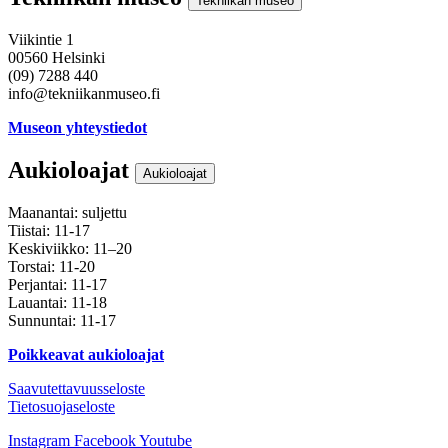
Tekniikan museo
Viikintie 1
00560 Helsinki
(09) 7288 440
info@tekniikanmuseo.fi
Museon yhteystiedot
Aukioloajat
Aukioloajat
Maanantai: suljettu
Tiistai: 11-17
Keskiviikko: 11–20
Torstai: 11-20
Perjantai: 11-17
Lauantai: 11-18
Sunnuntai: 11-17
Poikkeavat aukioloajat
Saavutettavuusseloste
Tietosuojaseloste
Instagram
Facebook
Youtube