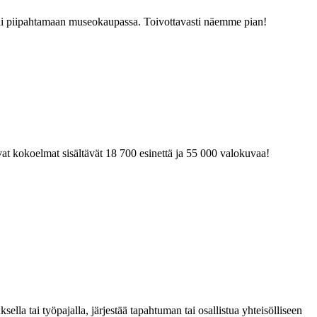
tai piipahtamaan museokaupassa. Toivottavasti näemme pian!
at kokoelmat sisältävät 18 700 esinettä ja 55 000 valokuvaa!
la tai työpajalla, järjestää tapahtuman tai osallistua yhteisölliseen