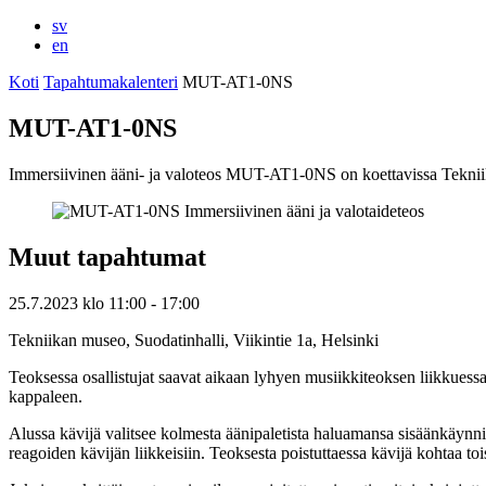
sv
en
Koti
Tapahtumakalenteri
MUT-AT1-0NS
MUT-AT1-0NS
Immersiivinen ääni- ja valoteos MUT-AT1-0NS on koettavissa Tekniik
Muut tapahtumat
25.7.2023
klo
11:00
- 17:00
Tekniikan museo, Suodatinhalli, Viikintie 1a, Helsinki
Teoksessa osallistujat saavat aikaan lyhyen musiikkiteoksen liikkuessaan
kappaleen.
Alussa kävijä valitsee kolmesta äänipaletista haluamansa sisäänkäynnin
reagoiden kävijän liikkeisiin. Teoksesta poistuttaessa kävijä kohtaa to