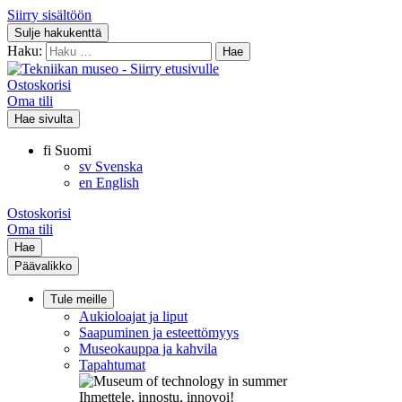
Siirry sisältöön
Sulje hakukenttä
Haku:
Ostoskorisi
Oma tili
Hae sivulta
fi
Suomi
sv
Svenska
en
English
Ostoskorisi
Oma tili
Hae
Päävalikko
Tule meille
Aukioloajat ja liput
Saapuminen ja esteettömyys
Museokauppa ja kahvila
Tapahtumat
Ihmettele, innostu, innovoi!