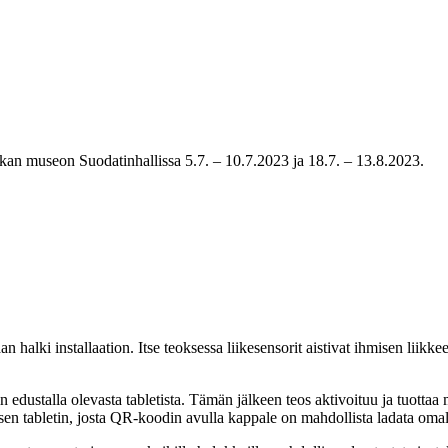
an museon Suodatinhallissa 5.7. – 10.7.2023 ja 18.7. – 13.8.2023.
 halki installaation. Itse teoksessa liikesensorit aistivat ihmisen liikke
 edustalla olevasta tabletista. Tämän jälkeen teos aktivoituu ja tuottaa
isen tabletin, josta QR-koodin avulla kappale on mahdollista ladata omalle