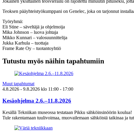
Jokainen yksittäinen teosvierailu on rajoitettu minuutin pituiseksi, jo
Teoksen pääyhteistyökumppani on Genelec, joka on tarjonnut install
Työryhmä:
Eli Stine – säveltäjä ja ohjelmoija
Mika Johnson – luova johtaja
Mikko Kunnari – valosuunnittelija
Jukka Karhula – tuottaja
Frame Rate Oy – tuotantoyhtiö
Tutustu myös näihin tapahtumiin
Muut tapahtumat
4.8.2026
- 9.8.2026
klo
11:00
- 17:00
Kesäohjelma 2.6.–11.8.2026
Kesällä Tekniikan museossa testataan Pikku sähköinsinöörin koulua!
Tule rakentamaan tuulivoimaa, muovailemaan sähköistä taikinaa ja tut