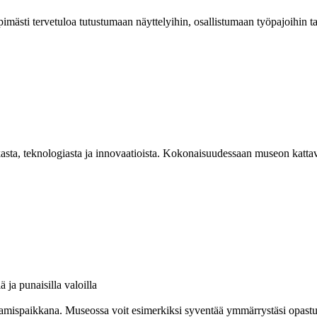
mästi tervetuloa tutustumaan näyttelyihin, osallistumaan työpajoihin 
asta, teknologiasta ja innovaatioista. Kokonaisuudessaan museon kattav
amispaikkana. Museossa voit esimerkiksi syventää ymmärrystäsi opastuksel