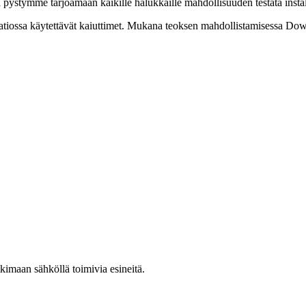
tta pystymme tarjoamaan kaikille halukkaille mahdollisuuden testata inst
aatiossa käytettävät kaiuttimet. Mukana teoksen mahdollistamisessa Do
kimaan sähköllä toimivia esineitä.