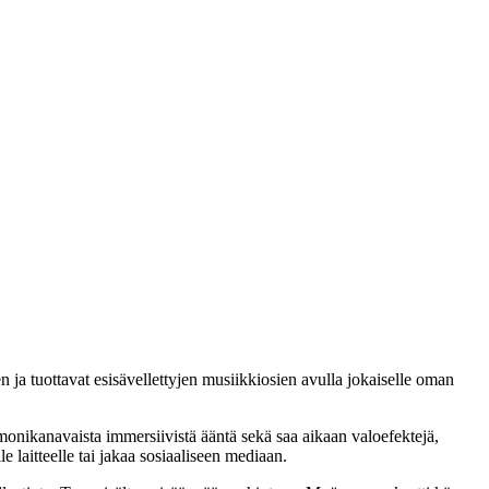
en ja tuottavat esisävellettyjen musiikkiosien avulla jokaiselle oman
 monikanavaista immersiivistä ääntä sekä saa aikaan valoefektejä,
 laitteelle tai jakaa sosiaaliseen mediaan.