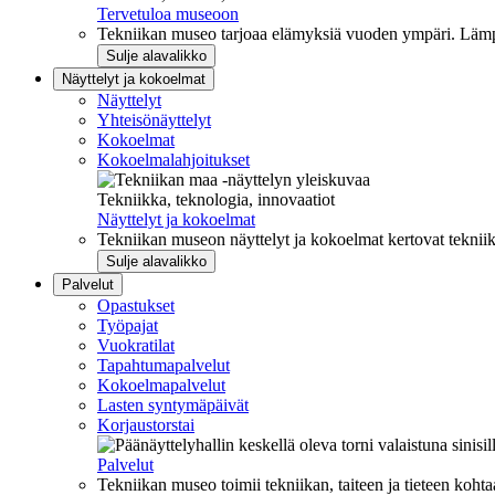
Tervetuloa museoon
Tekniikan museo tarjoaa elämyksiä vuoden ympäri. Lämpi
Sulje alavalikko
Näyttelyt ja kokoelmat
Näyttelyt
Yhteisönäyttelyt
Kokoelmat
Kokoelmalahjoitukset
Tekniikka, teknologia, innovaatiot
Näyttelyt ja kokoelmat
Tekniikan museon näyttelyt ja kokoelmat kertovat tekniik
Sulje alavalikko
Palvelut
Opastukset
Työpajat
Vuokratilat
Tapahtumapalvelut
Kokoelmapalvelut
Lasten syntymäpäivät
Korjaustorstai
Palvelut
Tekniikan museo toimii tekniikan, taiteen ja tieteen kohta