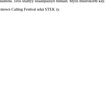
allaatiota. Teos sisältyy sisäänpääsyn hintaan. Myös museokortti käy.
wntown Calling Festival sekä STEK ry.