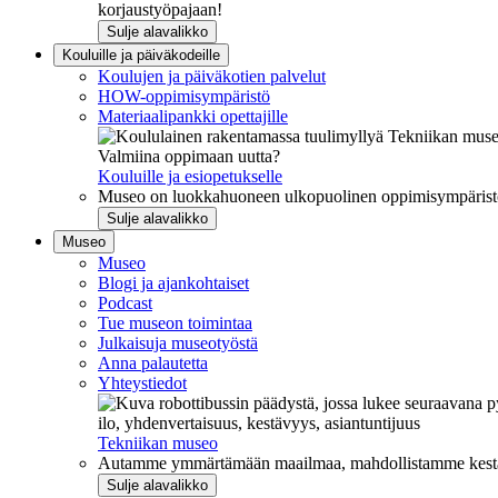
korjaustyöpajaan!
Sulje alavalikko
Kouluille ja päiväkodeille
Koulujen ja päiväkotien palvelut
HOW-oppimisympäristö
Materiaalipankki opettajille
Valmiina oppimaan uutta?
Kouluille ja esiopetukselle
Museo on luokkahuoneen ulkopuolinen oppimisympäristö, j
Sulje alavalikko
Museo
Museo
Blogi ja ajankohtaiset
Podcast
Tue museon toimintaa
Julkaisuja museotyöstä
Anna palautetta
Yhteystiedot
ilo, yhdenvertaisuus, kestävyys, asiantuntijuus
Tekniikan museo
Autamme ymmärtämään maailmaa, mahdollistamme kestävää
Sulje alavalikko