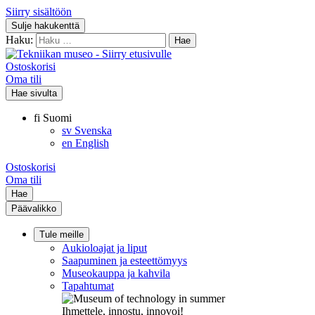
Siirry sisältöön
Sulje hakukenttä
Haku:
Ostoskorisi
Oma tili
Hae sivulta
fi
Suomi
sv
Svenska
en
English
Ostoskorisi
Oma tili
Hae
Päävalikko
Tule meille
Aukioloajat ja liput
Saapuminen ja esteettömyys
Museokauppa ja kahvila
Tapahtumat
Ihmettele, innostu, innovoi!