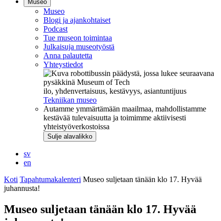
Museo
Museo
Blogi ja ajankohtaiset
Podcast
Tue museon toimintaa
Julkaisuja museotyöstä
Anna palautetta
Yhteystiedot
ilo, yhdenvertaisuus, kestävyys, asiantuntijuus
Tekniikan museo
Autamme ymmärtämään maailmaa, mahdollistamme
kestävää tulevaisuutta ja toimimme aktiivisesti
yhteistyöverkostoissa
Sulje alavalikko
sv
en
Koti
Tapahtumakalenteri
Museo suljetaan tänään klo 17. Hyvää
juhannusta!
Museo suljetaan tänään klo 17. Hyvää