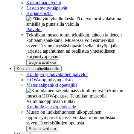
Kokoelmapalvelut
Lasten syntymäpäivät
Korjaustorstai
Palvelut
Tekniikan museo toimii tekniikan, taiteen ja tieteen
kohtaamispaikkana. Museossa voit esimerkiksi
syventää ymmärrystäsi opastuksella tai työpajalla,
järjestää tapahtuman tai osallistua yhteisölliseen
korjaustyöpajaan!
Sulje alavalikko
Kouluille ja päiväkodeille
Koulujen ja päiväkotien palvelut
HOW-oppimisympäristö
Materiaalipankki opettajille
Valmiina oppimaan uutta?
Kouluille ja esiopetukselle
Museo on luokkahuoneen ulkopuolinen
oppimisympäristö, jossa voidaan monipuolistaa ja
syventää eri sisältöjen opetusta.
Sulje alavalikko