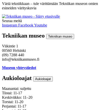
Väriä tekniikkaan – tule värittämään Tekniikan museon omien
esineiden värityskuvia
Seuraa meitä
Instagram
Facebook
Youtube
Tekniikan museo
Tekniikan museo
Viikintie 1
00560 Helsinki
(09) 7288 440
info@tekniikanmuseo.fi
Museon yhteystiedot
Aukioloajat
Aukioloajat
Maanantai: suljettu
Tiistai: 11-17
Keskiviikko: 11–20
Torstai: 11-20
Perjantai: 11-17