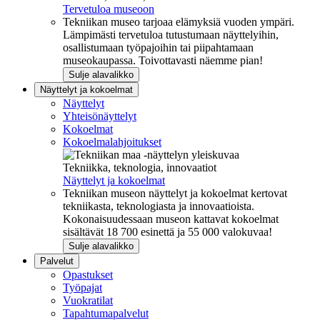
Tervetuloa museoon
Tekniikan museo tarjoaa elämyksiä vuoden ympäri.
Lämpimästi tervetuloa tutustumaan näyttelyihin,
osallistumaan työpajoihin tai piipahtamaan
museokaupassa. Toivottavasti näemme pian!
Sulje alavalikko
Näyttelyt ja kokoelmat
Näyttelyt
Yhteisönäyttelyt
Kokoelmat
Kokoelmalahjoitukset
Tekniikka, teknologia, innovaatiot
Näyttelyt ja kokoelmat
Tekniikan museon näyttelyt ja kokoelmat kertovat
tekniikasta, teknologiasta ja innovaatioista.
Kokonaisuudessaan museon kattavat kokoelmat
sisältävät 18 700 esinettä ja 55 000 valokuvaa!
Sulje alavalikko
Palvelut
Opastukset
Työpajat
Vuokratilat
Tapahtumapalvelut