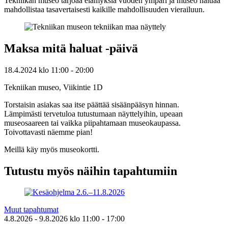
Tekniikan museo tarjoaa elämyksiä vuoden ympäri ja museo haluaa
mahdollistaa tasavertaisesti kaikille mahdollisuuden vierailuun.
Maksa mitä haluat -päivä
18.4.2024
klo
11:00
- 20:00
Tekniikan museo, Viikintie 1D
Torstaisin asiakas saa itse päättää sisäänpääsyn hinnan.
Lämpimästi tervetuloa tutustumaan näyttelyihin, upeaan
museosaareen tai vaikka piipahtamaan museokaupassa.
Toivottavasti näemme pian!
Meillä käy myös museokortti.
Tutustu myös näihin tapahtumiin
Muut tapahtumat
4.8.2026
- 9.8.2026
klo
11:00
- 17:00