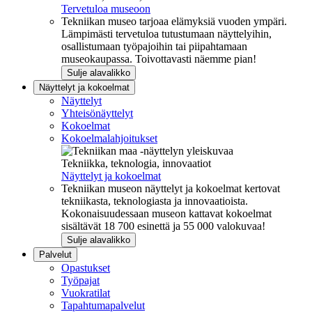
Tervetuloa museoon
Tekniikan museo tarjoaa elämyksiä vuoden ympäri.
Lämpimästi tervetuloa tutustumaan näyttelyihin,
osallistumaan työpajoihin tai piipahtamaan
museokaupassa. Toivottavasti näemme pian!
Sulje alavalikko
Näyttelyt ja kokoelmat
Näyttelyt
Yhteisönäyttelyt
Kokoelmat
Kokoelmalahjoitukset
Tekniikka, teknologia, innovaatiot
Näyttelyt ja kokoelmat
Tekniikan museon näyttelyt ja kokoelmat kertovat
tekniikasta, teknologiasta ja innovaatioista.
Kokonaisuudessaan museon kattavat kokoelmat
sisältävät 18 700 esinettä ja 55 000 valokuvaa!
Sulje alavalikko
Palvelut
Opastukset
Työpajat
Vuokratilat
Tapahtumapalvelut