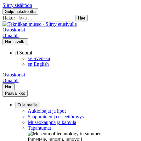
Siirry sisältöön
Sulje hakukenttä
Haku:
Ostoskorisi
Oma tili
Hae sivulta
fi
Suomi
sv
Svenska
en
English
Ostoskorisi
Oma tili
Hae
Päävalikko
Tule meille
Aukioloajat ja liput
Saapuminen ja esteettömyys
Museokauppa ja kahvila
Tapahtumat
Ihmettele, innostu, innovoi!