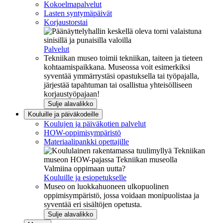
Kokoelmapalvelut
Lasten syntymäpäivät
Korjaustorstai
Palvelut
Tekniikan museo toimii tekniikan, taiteen ja tieteen
kohtaamispaikkana. Museossa voit esimerkiksi
syventää ymmärrystäsi opastuksella tai työpajalla,
järjestää tapahtuman tai osallistua yhteisölliseen
korjaustyöpajaan!
Sulje alavalikko
Kouluille ja päiväkodeille
Koulujen ja päiväkotien palvelut
HOW-oppimisympäristö
Materiaalipankki opettajille
Valmiina oppimaan uutta?
Kouluille ja esiopetukselle
Museo on luokkahuoneen ulkopuolinen
oppimisympäristö, jossa voidaan monipuolistaa ja
syventää eri sisältöjen opetusta.
Sulje alavalikko