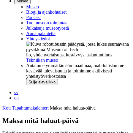
Museo
Museo
Blogi ja ajankohtaiset
Podcast
Tue museon toimintaa
Julkaisuja museotyöstä
Anna palautetta
Yhteystiedot
ilo, yhdenvertaisuus, kestävyys, asiantuntijuus
Tekniikan museo
Autamme ymmärtämään maailmaa, mahdollistamme
kestävää tulevaisuutta ja toimimme aktiivisesti
yhteistyöverkostoissa
Sulje alavalikko
sv
en
Koti
Tapahtumakalenteri
Maksa mitä haluat-päivä
Maksa mitä haluat-päivä