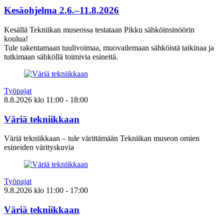
Kesäohjelma 2.6.–11.8.2026
Kesällä Tekniikan museossa testataan Pikku sähköinsinöörin
koulua!
Tule rakentamaan tuulivoimaa, muovailemaan sähköistä taikinaa ja
tutkimaan sähköllä toimivia esineitä.
Työpajat
8.8.2026
klo
11:00
- 18:00
Väriä tekniikkaan
Väriä tekniikkaan – tule värittämään Tekniikan museon omien
esineiden värityskuvia
Työpajat
9.8.2026
klo
11:00
- 17:00
Väriä tekniikkaan