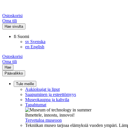
Ostoskorisi
Oma tili
Hae sivulta
fi
Suomi
sv
Svenska
en
English
Ostoskorisi
Oma tili
Hae
Päävalikko
Tule meille
Aukioloajat ja liput
Saapuminen ja esteettömyys
Museokauppa ja kahvila
Tapahtumat
Ihmettele, innostu, innovoi!
Tervetuloa museoon
Tekniikan museo tarjoaa elämyksiä vuoden ympäri. Lämpi