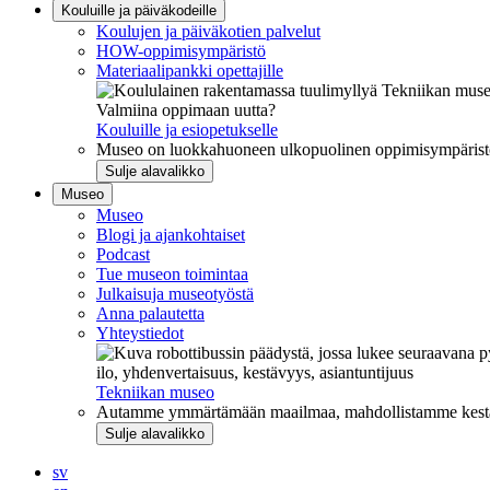
Kouluille ja päiväkodeille
Koulujen ja päiväkotien palvelut
HOW-oppimisympäristö
Materiaalipankki opettajille
Valmiina oppimaan uutta?
Kouluille ja esiopetukselle
Museo on luokkahuoneen ulkopuolinen oppimisympäristö, j
Sulje alavalikko
Museo
Museo
Blogi ja ajankohtaiset
Podcast
Tue museon toimintaa
Julkaisuja museotyöstä
Anna palautetta
Yhteystiedot
ilo, yhdenvertaisuus, kestävyys, asiantuntijuus
Tekniikan museo
Autamme ymmärtämään maailmaa, mahdollistamme kestävää
Sulje alavalikko
sv