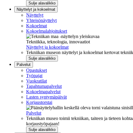
Sulje alavalikko
Näyttelyt ja kokoelmat
Näyttelyt
Yhteisönäyttelyt
Kokoelmat
Kokoelmalahjoitukset
Tekniikka, teknologia, innovaatiot
Näyttelyt ja kokoelmat
Tekniikan museon näyttelyt ja kokoelmat kertovat tekniik
Sulje alavalikko
Palvelut
Opastukset
Työpajat
Vuokratilat
Tapahtumapalvelut
Kokoelmapalvelut
Lasten syntymäpäivät
Korjaustorstai
Palvelut
Tekniikan museo toimii tekniikan, taiteen ja tieteen kohta
korjaustyöpajaan!
Sulje alavalikko