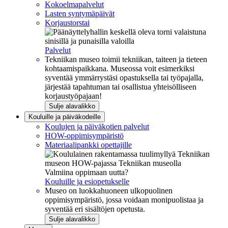
Kokoelmapalvelut
Lasten syntymäpäivät
Korjaustorstai
Palvelut
Tekniikan museo toimii tekniikan, taiteen ja tieteen
kohtaamispaikkana. Museossa voit esimerkiksi
syventää ymmärrystäsi opastuksella tai työpajalla,
järjestää tapahtuman tai osallistua yhteisölliseen
korjaustyöpajaan!
Sulje alavalikko
Kouluille ja päiväkodeille
Koulujen ja päiväkotien palvelut
HOW-oppimisympäristö
Materiaalipankki opettajille
Valmiina oppimaan uutta?
Kouluille ja esiopetukselle
Museo on luokkahuoneen ulkopuolinen
oppimisympäristö, jossa voidaan monipuolistaa ja
syventää eri sisältöjen opetusta.
Sulje alavalikko