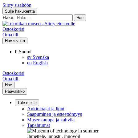
Siirry sisältöön
Sulje hakukenttä
Haku:
Ostoskorisi
Oma tili
Hae sivulta
fi
Suomi
sv
Svenska
en
English
Ostoskorisi
Oma tili
Hae
Päävalikko
Tule meille
Aukioloajat ja liput
Saapuminen ja esteettömyys
Museokauppa ja kahvila
Tapahtumat
Ihmettele, innostu, innovoi!