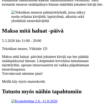
Haluamme mahdollistaa kaikille mahdollisuuden vierailuun. Siksi
torstaisin museon sisäänpääsyn hinnan määrittää jokainen kävijä itse.
Maksa mitä haluat -päivä
5.3.2026
klo
11:00
- 20:00
Tekniikan museo, Viikintie 1D
Maksa mitä haluat -päivänä jokainen kävijä saa itse päättää
sisäänpääsynsä hinnan. Lämpimästi tervetuloa tutustumaan
näyttelyihin, upeaan museosaareen tai vaikka piipahtamaan
museokaupassa.
Toivottavasti näemme pian!
Meillä käy myös museokortti.
Tutustu myös näihin tapahtumiin