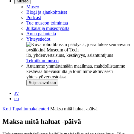
Museo
Museo
Blogi ja ajankohtaiset
Podcast
Tue museon toimintaa
Julkaisuja museotyöstä
Anna palautetta
Yhteystiedot
ilo, yhdenvertaisuus, kestävyys, asiantuntijuus
Tekniikan museo
Autamme ymmärtämään maailmaa, mahdollistamme
kestävää tulevaisuutta ja toimimme aktiivisesti
yhteistyöverkostoissa
Sulje alavalikko
sv
en
Koti
Tapahtumakalenteri
Maksa mitä haluat -päivä
Maksa mitä haluat -päivä