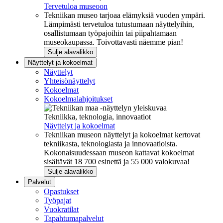
Tervetuloa museoon
Tekniikan museo tarjoaa elämyksiä vuoden ympäri.
Lämpimästi tervetuloa tutustumaan näyttelyihin,
osallistumaan työpajoihin tai piipahtamaan
museokaupassa. Toivottavasti näemme pian!
Sulje alavalikko
Näyttelyt ja kokoelmat
Näyttelyt
Yhteisönäyttelyt
Kokoelmat
Kokoelmalahjoitukset
Tekniikka, teknologia, innovaatiot
Näyttelyt ja kokoelmat
Tekniikan museon näyttelyt ja kokoelmat kertovat
tekniikasta, teknologiasta ja innovaatioista.
Kokonaisuudessaan museon kattavat kokoelmat
sisältävät 18 700 esinettä ja 55 000 valokuvaa!
Sulje alavalikko
Palvelut
Opastukset
Työpajat
Vuokratilat
Tapahtumapalvelut