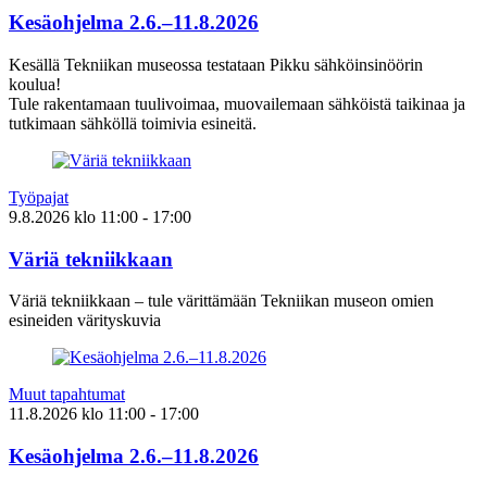
Kesäohjelma 2.6.–11.8.2026
Kesällä Tekniikan museossa testataan Pikku sähköinsinöörin
koulua!
Tule rakentamaan tuulivoimaa, muovailemaan sähköistä taikinaa ja
tutkimaan sähköllä toimivia esineitä.
Työpajat
9.8.2026
klo
11:00
- 17:00
Väriä tekniikkaan
Väriä tekniikkaan – tule värittämään Tekniikan museon omien
esineiden värityskuvia
Muut tapahtumat
11.8.2026
klo
11:00
- 17:00
Kesäohjelma 2.6.–11.8.2026