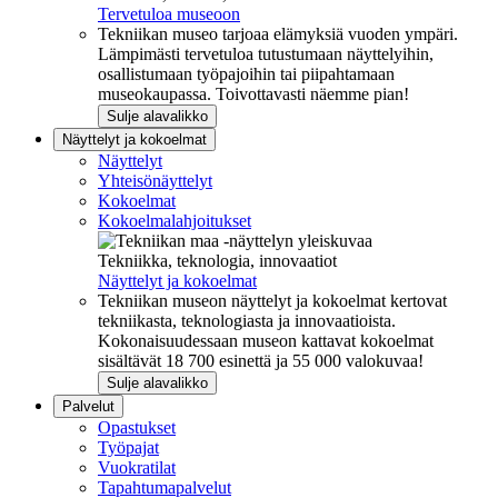
Tervetuloa museoon
Tekniikan museo tarjoaa elämyksiä vuoden ympäri.
Lämpimästi tervetuloa tutustumaan näyttelyihin,
osallistumaan työpajoihin tai piipahtamaan
museokaupassa. Toivottavasti näemme pian!
Sulje alavalikko
Näyttelyt ja kokoelmat
Näyttelyt
Yhteisönäyttelyt
Kokoelmat
Kokoelmalahjoitukset
Tekniikka, teknologia, innovaatiot
Näyttelyt ja kokoelmat
Tekniikan museon näyttelyt ja kokoelmat kertovat
tekniikasta, teknologiasta ja innovaatioista.
Kokonaisuudessaan museon kattavat kokoelmat
sisältävät 18 700 esinettä ja 55 000 valokuvaa!
Sulje alavalikko
Palvelut
Opastukset
Työpajat
Vuokratilat
Tapahtumapalvelut