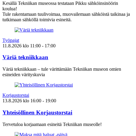
Kesällä Tekniikan museossa testataan Pikku sähköinsinöörin
koulua!
Tule rakentamaan tuulivoimaa, muovailemaan sähköistä taikinaa ja
tutkimaan sähköllä toimivia esineitä.
Työpajat
11.8.2026
klo
11:00
- 17:00
Väriä tekniikkaan
Väriä tekniikkaan – tule värittämään Tekniikan museon omien
esineiden värityskuvia
Korjaustorstai
13.8.2026
klo
16:00
- 19:00
Yhteisöllinen Korjaustorstai
Tervetuloa korjaamaan esineitä Tekniikan museolle!