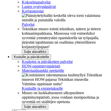
Kokoelmapalvelut
Lasten syntymäpäivät
Korjaustorstai
Palvelut
Tekniikan museo toimii tekniikan, taiteen ja tieteen
kohtaamispaikkana. Museossa voit esimerkiksi
syventää ymmärrystäsi opastuksella tai työpajalla,
järjestää tapahtuman tai osallistua yhteisölliseen
korjaustyöpajaan!
Sulje alavalikko
Kouluille ja päiväkodeille
Koulujen ja päiväkotien palvelut
HOW-oppimisympäristö
Materiaalipankki opettajille
Valmiina oppimaan uutta?
Kouluille ja esiopetukselle
Museo on luokkahuoneen ulkopuolinen
oppimisympäristö, jossa voidaan monipuolistaa ja
syventää eri sisältöjen opetusta.
Sulje alavalikko