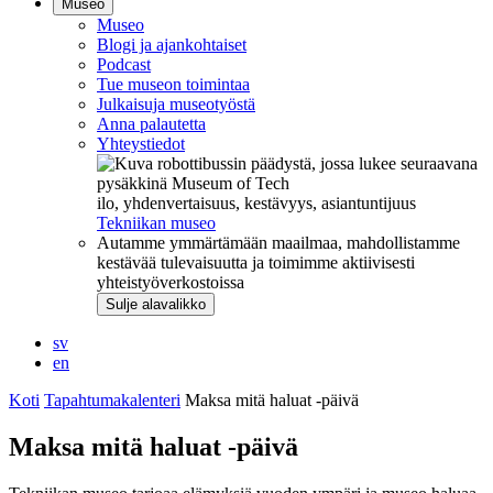
Museo
Museo
Blogi ja ajankohtaiset
Podcast
Tue museon toimintaa
Julkaisuja museotyöstä
Anna palautetta
Yhteystiedot
ilo, yhdenvertaisuus, kestävyys, asiantuntijuus
Tekniikan museo
Autamme ymmärtämään maailmaa, mahdollistamme
kestävää tulevaisuutta ja toimimme aktiivisesti
yhteistyöverkostoissa
Sulje alavalikko
sv
en
Koti
Tapahtumakalenteri
Maksa mitä haluat -päivä
Maksa mitä haluat -päivä