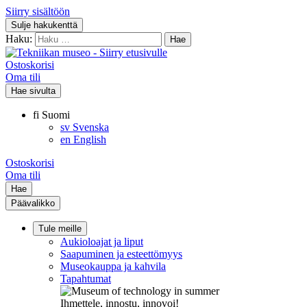
Siirry sisältöön
Sulje hakukenttä
Haku:
Ostoskorisi
Oma tili
Hae sivulta
fi
Suomi
sv
Svenska
en
English
Ostoskorisi
Oma tili
Hae
Päävalikko
Tule meille
Aukioloajat ja liput
Saapuminen ja esteettömyys
Museokauppa ja kahvila
Tapahtumat
Ihmettele, innostu, innovoi!