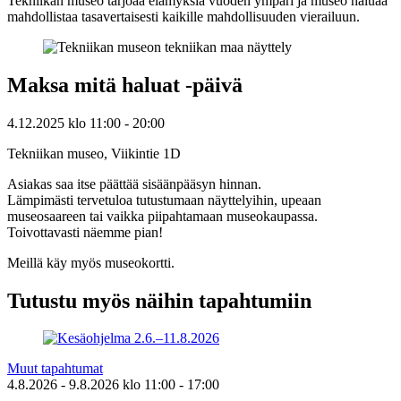
Tekniikan museo tarjoaa elämyksiä vuoden ympäri ja museo haluaa
mahdollistaa tasavertaisesti kaikille mahdollisuuden vierailuun.
Maksa mitä haluat -päivä
4.12.2025
klo
11:00
- 20:00
Tekniikan museo, Viikintie 1D
Asiakas saa itse päättää sisäänpääsyn hinnan.
Lämpimästi tervetuloa tutustumaan näyttelyihin, upeaan
museosaareen tai vaikka piipahtamaan museokaupassa.
Toivottavasti näemme pian!
Meillä käy myös museokortti.
Tutustu myös näihin tapahtumiin
Muut tapahtumat
4.8.2026
- 9.8.2026
klo
11:00
- 17:00