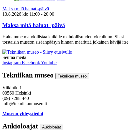
Maksa mitä haluat -päivä
13.8.2026
klo
11:00
- 20:00
Maksa mitä haluat -päivä
Haluamme mahdollistaa kaikille mahdollisuuden vierailuun. Siksi
torstaisin museon sisäänpääsyn hinnan määrittää jokainen kävijä itse.
Seuraa meitä
Instagram
Facebook
Youtube
Tekniikan museo
Tekniikan museo
Viikintie 1
00560 Helsinki
(09) 7288 440
info@tekniikanmuseo.fi
Museon yhteystiedot
Aukioloajat
Aukioloajat