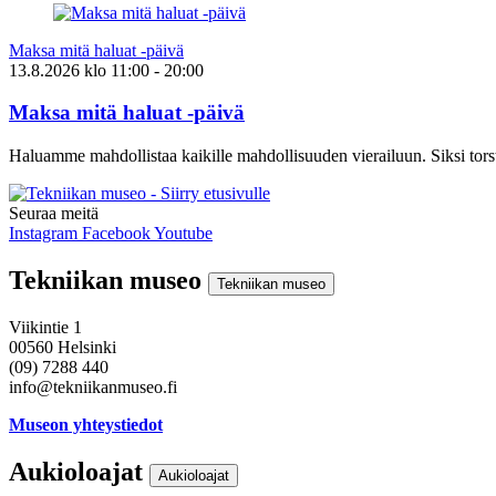
Maksa mitä haluat -päivä
13.8.2026
klo
11:00
- 20:00
Maksa mitä haluat -päivä
Haluamme mahdollistaa kaikille mahdollisuuden vierailuun. Siksi torst
Seuraa meitä
Instagram
Facebook
Youtube
Tekniikan museo
Tekniikan museo
Viikintie 1
00560 Helsinki
(09) 7288 440
info@tekniikanmuseo.fi
Museon yhteystiedot
Aukioloajat
Aukioloajat