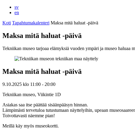
sv
en
Koti
Tapahtumakalenteri
Maksa mitä haluat -päivä
Maksa mitä haluat -päivä
Tekniikan museo tarjoaa elämyksiä vuoden ympäri ja museo haluaa mahd
Maksa mitä haluat -päivä
9.10.2025
klo
11:00
- 20:00
Tekniikan museo, Viikintie 1D
Asiakas saa itse päättää sisäänpääsyn hinnan.
Lämpimästi tervetuloa tutustumaan näyttelyihin, upeaan museosaaree
Toivottavasti näemme pian!
Meillä käy myös museokortti.