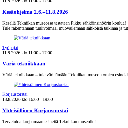
11.8.2026
klo
11:00
- 17:00
Kesäohjelma 2.6.–11.8.2026
Kesällä Tekniikan museossa testataan Pikku sähköinsinöörin koulua!
Tule rakentamaan tuulivoimaa, muovailemaan sähköistä taikinaa ja tut
Työpajat
11.8.2026
klo
11:00
- 17:00
Väriä tekniikkaan
Väriä tekniikkaan – tule värittämään Tekniikan museon omien esineid
Korjaustorstai
13.8.2026
klo
16:00
- 19:00
Yhteisöllinen Korjaustorstai
Tervetuloa korjaamaan esineitä Tekniikan museolle!