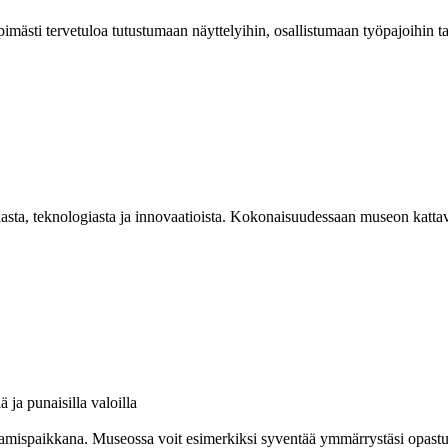
mästi tervetuloa tutustumaan näyttelyihin, osallistumaan työpajoihin 
asta, teknologiasta ja innovaatioista. Kokonaisuudessaan museon kattav
amispaikkana. Museossa voit esimerkiksi syventää ymmärrystäsi opastuksel