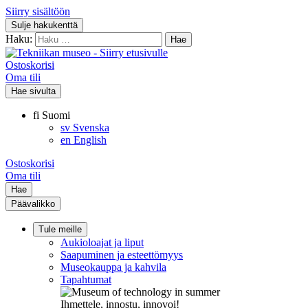
Siirry sisältöön
Sulje hakukenttä
Haku:
Ostoskorisi
Oma tili
Hae sivulta
fi
Suomi
sv
Svenska
en
English
Ostoskorisi
Oma tili
Hae
Päävalikko
Tule meille
Aukioloajat ja liput
Saapuminen ja esteettömyys
Museokauppa ja kahvila
Tapahtumat
Ihmettele, innostu, innovoi!