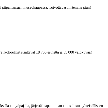
tai piipahtamaan museokaupassa. Toivottavasti näemme pian!
at kokoelmat sisältävät 18 700 esinettä ja 55 000 valokuvaa!
la tai työpajalla, järjestää tapahtuman tai osallistua yhteisölliseen