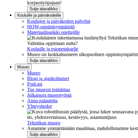
korjaustyöpajaan!
Sulje alavalikko
Kouluille ja päiväkodeille
Koulujen ja päiväkotien palvelut
HOW-oppimisympäristö
Materiaalipankki opettajille
Valmiina oppimaan uutta?
Kouluille ja esiopetukselle
Museo on luokkahuoneen ulkopuolinen oppimisympäristö, j
Sulje alavalikko
Museo
Museo
Blogi ja ajankohtaiset
Podcast
Tue museon toimintaa
Julkaisuja museotyöstä
Anna palautetta
Yhteystiedot
ilo, yhdenvertaisuus, kestävyys, asiantuntijuus
Tekniikan museo
Autamme ymmärtämään maailmaa, mahdollistamme kestävää
Sulje alavalikko