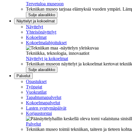
Tervetuloa museoon
Tekniikan museo tarjoaa elämyksiä vuoden ympäri. Lämpi
Sulje alavalikko
Näyttelyt ja kokoelmat
Näyttelyt
Yhteisönäyttelyt
Kokoelmat
Kokoelmalahjoitukset
Tekniikka, teknologia, innovaatiot
Näyttelyt ja kokoelmat
Tekniikan museon näyttelyt ja kokoelmat kertovat tekniik
Sulje alavalikko
Palvelut
Opastukset
Työpajat
Vuokratilat
Tapahtumapalvelut
Kokoelmapalvelut
Lasten syntymäpäivät
Korjaustorstai
Palvelut
Tekniikan museo toimii tekniikan, taiteen ja tieteen kohta