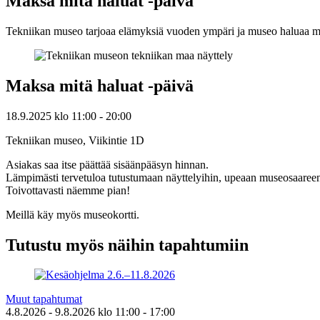
Maksa mitä haluat -päivä
Tekniikan museo tarjoaa elämyksiä vuoden ympäri ja museo haluaa mahd
Maksa mitä haluat -päivä
18.9.2025
klo
11:00
- 20:00
Tekniikan museo, Viikintie 1D
Asiakas saa itse päättää sisäänpääsyn hinnan.
Lämpimästi tervetuloa tutustumaan näyttelyihin, upeaan museosaaree
Toivottavasti näemme pian!
Meillä käy myös museokortti.
Tutustu myös näihin tapahtumiin
Muut tapahtumat
4.8.2026
- 9.8.2026
klo
11:00
- 17:00