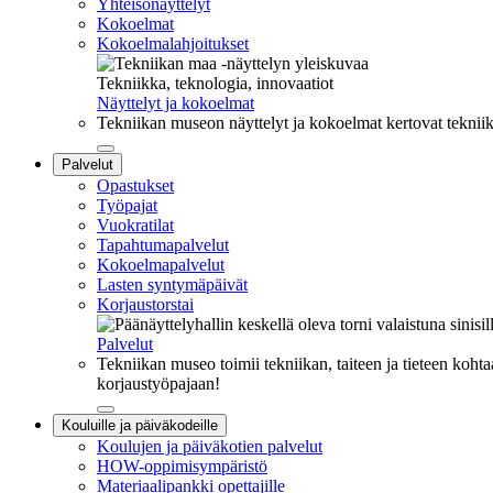
Yhteisönäyttelyt
Kokoelmat
Kokoelmalahjoitukset
Tekniikka, teknologia, innovaatiot
Näyttelyt ja kokoelmat
Tekniikan museon näyttelyt ja kokoelmat kertovat tekniik
Sulje
Palvelut
alavalikko
Opastukset
Työpajat
Vuokratilat
Tapahtumapalvelut
Kokoelmapalvelut
Lasten syntymäpäivät
Korjaustorstai
Palvelut
Tekniikan museo toimii tekniikan, taiteen ja tieteen kohta
korjaustyöpajaan!
Sulje
Kouluille ja päiväkodeille
alavalikko
Koulujen ja päiväkotien palvelut
HOW-oppimisympäristö
Materiaalipankki opettajille