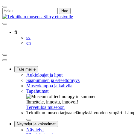
Siirry
Sulje
sisältöön
Haku:
hakukenttä
Ostoskorisi
Oma
Hae
tili
sivulta
Suomi
fi
Svenska
sv
English
en
Ostoskorisi
Oma
Hae
tili
Päävalikko
Tule meille
Aukioloajat ja liput
Saapuminen ja esteettömyys
Museokauppa ja kahvila
Tapahtumat
Ihmettele, innostu, innovoi!
Tervetuloa museoon
Tekniikan museo tarjoaa elämyksiä vuoden ympäri. Lämpi
Sulje
Näyttelyt ja kokoelmat
alavalikko
Näyttelyt