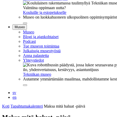
Valmiina oppimaan uutta?
Kouluille ja esiopetukselle
Museo on luokkahuoneen ulkopuolinen oppimisympäristö, j
Sulje
Museo
alavalikko
Museo
Blogi ja ajankohtaiset
Podcast
Tue museon toimintaa
Julkaisuja museotyöstä
Anna palautetta
Yhteystiedot
ilo, yhdenvertaisuus, kestävyys, asiantuntijuus
Tekniikan museo
Autamme ymmärtämään maailmaa, mahdollistamme kestävää
Sulje
alavalikko
sv
en
Koti
Tapahtumakalenteri
Maksa mitä haluat -päivä