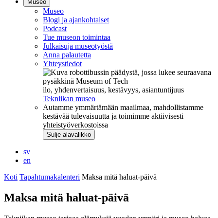
Museo
Museo
Blogi ja ajankohtaiset
Podcast
Tue museon toimintaa
Julkaisuja museotyöstä
Anna palautetta
Yhteystiedot
ilo, yhdenvertaisuus, kestävyys, asiantuntijuus
Tekniikan museo
Autamme ymmärtämään maailmaa, mahdollistamme
kestävää tulevaisuutta ja toimimme aktiivisesti
yhteistyöverkostoissa
Sulje alavalikko
sv
en
Koti
Tapahtumakalenteri
Maksa mitä haluat-päivä
Maksa mitä haluat-päivä