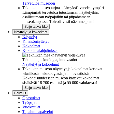
Tervetuloa museoon
Tekniikan museo tarjoaa elämyksiä vuoden ympäri.
Lämpimästi tervetuloa tutustumaan näyttelyihin,
osallistumaan työpajoihin tai piipahtamaan
museokaupassa. Toivottavasti näemme pian!
Sulje alavalikko
Näyttelyt ja kokoelmat
Näyttelyt
Yhteisönäyttelyt
Kokoelmat
Kokoelmalahjoitukset
Tekniikka, teknologia, innovaatiot
Näyttelyt ja kokoelmat
Tekniikan museon näyttelyt ja kokoelmat kertovat
tekniikasta, teknologiasta ja innovaatioista.
Kokonaisuudessaan museon kattavat kokoelmat
sisältävät 18 700 esinettä ja 55 000 valokuvaa!
Sulje alavalikko
Palvelut
Opastukset
Työpajat
Vuokratilat
Tapahtumapalvelut