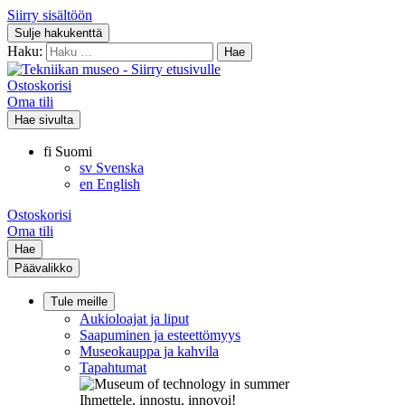
Siirry sisältöön
Sulje hakukenttä
Haku:
Ostoskorisi
Oma tili
Hae sivulta
fi
Suomi
sv
Svenska
en
English
Ostoskorisi
Oma tili
Hae
Päävalikko
Tule meille
Aukioloajat ja liput
Saapuminen ja esteettömyys
Museokauppa ja kahvila
Tapahtumat
Ihmettele, innostu, innovoi!