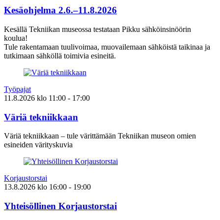
Kesäohjelma 2.6.–11.8.2026
Kesällä Tekniikan museossa testataan Pikku sähköinsinöörin
koulua!
Tule rakentamaan tuulivoimaa, muovailemaan sähköistä taikinaa ja
tutkimaan sähköllä toimivia esineitä.
Työpajat
11.8.2026
klo
11:00
- 17:00
Väriä tekniikkaan
Väriä tekniikkaan – tule värittämään Tekniikan museon omien
esineiden värityskuvia
Korjaustorstai
13.8.2026
klo
16:00
- 19:00
Yhteisöllinen Korjaustorstai