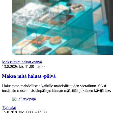
Maksa mitä haluat -päivä
13.8.2026
klo
11:00
- 20:00
Maksa mitä haluat -päivä
Haluamme mahdollistaa kaikille mahdollisuuden vierailuun. Siksi
torstaisin museon sisäänpääsyn hinnan määrittää jokainen kävijä itse.
Työpajat
15.8.2026
klo
12:00
- 14:00