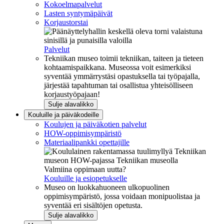
Kokoelmapalvelut
Lasten syntymäpäivät
Korjaustorstai
Palvelut
Tekniikan museo toimii tekniikan, taiteen ja tieteen
kohtaamispaikkana. Museossa voit esimerkiksi
syventää ymmärrystäsi opastuksella tai työpajalla,
järjestää tapahtuman tai osallistua yhteisölliseen
korjaustyöpajaan!
Sulje alavalikko
Kouluille ja päiväkodeille
Koulujen ja päiväkotien palvelut
HOW-oppimisympäristö
Materiaalipankki opettajille
Valmiina oppimaan uutta?
Kouluille ja esiopetukselle
Museo on luokkahuoneen ulkopuolinen
oppimisympäristö, jossa voidaan monipuolistaa ja
syventää eri sisältöjen opetusta.
Sulje alavalikko