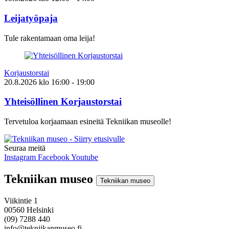
Leijatyöpaja
Tule rakentamaan oma leija!
Korjaustorstai
20.8.2026
klo
16:00
- 19:00
Yhteisöllinen Korjaustorstai
Tervetuloa korjaamaan esineitä Tekniikan museolle!
Seuraa meitä
Instagram
Facebook
Youtube
Tekniikan museo
Tekniikan museo
Viikintie 1
00560 Helsinki
(09) 7288 440
info@tekniikanmuseo.fi