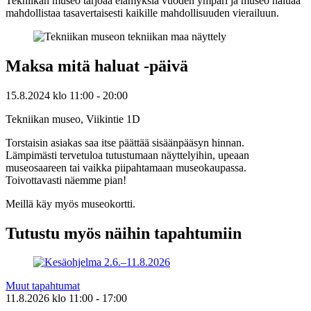
Tekniikan museo tarjoaa elämyksiä vuoden ympäri ja museo haluaa
mahdollistaa tasavertaisesti kaikille mahdollisuuden vierailuun.
Maksa mitä haluat -päivä
15.8.2024
klo
11:00
- 20:00
Tekniikan museo, Viikintie 1D
Torstaisin asiakas saa itse päättää sisäänpääsyn hinnan.
Lämpimästi tervetuloa tutustumaan näyttelyihin, upeaan
museosaareen tai vaikka piipahtamaan museokaupassa.
Toivottavasti näemme pian!
Meillä käy myös museokortti.
Tutustu myös näihin tapahtumiin
Muut tapahtumat
11.8.2026
klo
11:00
- 17:00