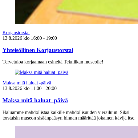
Korjaustorstai
13.8.2026
klo
16:00
- 19:00
Yhteisöllinen Korjaustorstai
Tervetuloa korjaamaan esineitä Tekniikan museolle!
Maksa mitä haluat -päivä
13.8.2026
klo
11:00
- 20:00
Maksa mitä haluat -päivä
Haluamme mahdollistaa kaikille mahdollisuuden vierailuun. Siksi
torstaisin museon sisäänpääsyn hinnan määrittää jokainen kävijä itse.