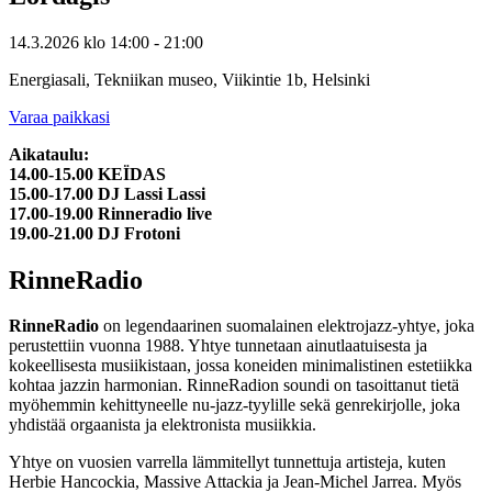
14.3.2026
klo
14:00
- 21:00
Energiasali, Tekniikan museo, Viikintie 1b, Helsinki
Varaa paikkasi
Aikataulu:
14.00-15.00
KEÏDAS
15.00-17.00 DJ Lassi Lassi
17.00-19.00 Rinneradio live
19.00-21.00 DJ Frotoni
RinneRadio
RinneRadio
on legendaarinen suomalainen elektrojazz-yhtye, joka
perustettiin vuonna 1988. Yhtye tunnetaan ainutlaatuisesta ja
kokeellisesta musiikistaan, jossa koneiden minimalistinen estetiikka
kohtaa jazzin harmonian. RinneRadion soundi on tasoittanut tietä
myöhemmin kehittyneelle nu-jazz-tyylille sekä genrekirjolle, joka
yhdistää orgaanista ja elektronista musiikkia.
Yhtye on vuosien varrella lämmitellyt tunnettuja artisteja, kuten
Herbie Hancockia, Massive Attackia ja Jean-Michel Jarrea. Myös