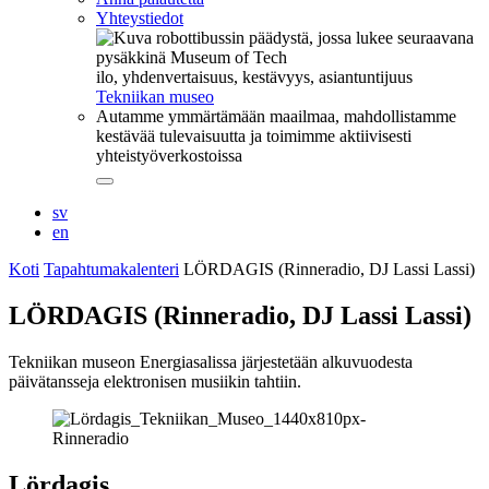
Yhteystiedot
ilo, yhdenvertaisuus, kestävyys, asiantuntijuus
Tekniikan museo
Autamme ymmärtämään maailmaa, mahdollistamme
kestävää tulevaisuutta ja toimimme aktiivisesti
yhteistyöverkostoissa
Sulje
alavalikko
sv
en
Koti
Tapahtumakalenteri
LÖRDAGIS (Rinneradio, DJ Lassi Lassi)
LÖRDAGIS (Rinneradio, DJ Lassi Lassi)
Tekniikan museon Energiasalissa järjestetään alkuvuodesta
päivätansseja elektronisen musiikin tahtiin.
Lördagis