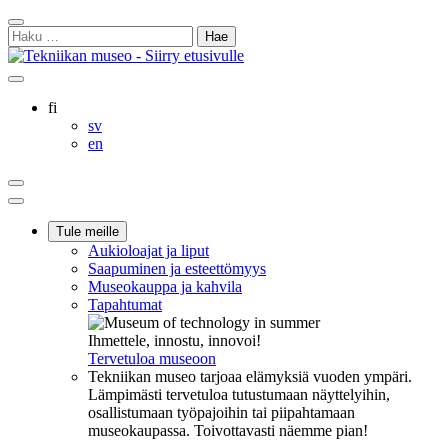
Siirry
Sulje
sisältöön
Haku:
hakukenttä
Ostoskorisi
Oma
Hae
tili
sivulta
Suomi
fi
Svenska
sv
English
en
Ostoskorisi
Oma
Hae
tili
Päävalikko
Tule meille
Aukioloajat ja liput
Saapuminen ja esteettömyys
Museokauppa ja kahvila
Tapahtumat
Ihmettele, innostu, innovoi!
Tervetuloa museoon
Tekniikan museo tarjoaa elämyksiä vuoden ympäri.
Lämpimästi tervetuloa tutustumaan näyttelyihin,
osallistumaan työpajoihin tai piipahtamaan
museokaupassa. Toivottavasti näemme pian!