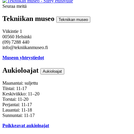
Seuraa meitä
Instagram
Facebook
Youtube
Tekniikan museo
Tekniikan museo
Viikintie 1
00560 Helsinki
(09) 7288 440
info@tekniikanmuseo.fi
Museon yhteystiedot
Aukioloajat
Aukioloajat
Maanantai: suljettu
Tiistai: 11-17
Keskiviikko: 11–20
Torstai: 11-20
Perjantai: 11-17
Lauantai: 11-18
Sunnuntai: 11-17
Poikkeavat aukioloajat