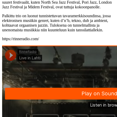
suuret festivaalit, kuten North Sea Jazz Festival, Pori Jazz, London
Jazz Festival ja Midem Festival, ovat tuttuja kokoonpanolle.
Palkittu trio on luonut tunnistettavan tavaramerkkisoundinsa, jossa
elektronisen musiikin genret, kuten d’n’b, tekno, dub ja ambient,
kohtaavat orgaanisen jazzin. Tuloksena on tunnelmallista ja
unenomaista musiikkia niin kuunteluun kuin tanssilattiallekin.
https://rinneradio.com/