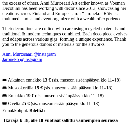
the excess of others. Anni Murtosaari Art earlier known as Voeman
Decotiimi has been working with decor since 2013, showcasing her
creations across Finland and Europe. Jaron ”Jaroneko” Räty is a
multimedia artist and event organizer with a wealth of experience.
Their decorations are crafted with care using recycled materials and
traditional & modern techniques combined. Each deco piece evolves
and adapts across various gigs, forming a unique experience. Thank
you to the generous donors of materials for the artworks.
Anni Murtosaari @instagram
Jaroneko @instagram
🎟 Aikainen ennakko
13 €
(sis. museon sisäänpääsyn klo 11–18)
🎟 Museokortilla
15 €
(sis. museon sisäänpääsyn klo 11–18)
🎟 Ennakko
19
€
(sis. museon sisäänpääsyn klo 11–18)
🎟 Ovelta
25 €
(sis. museon sisäänpääsyn klo 11–18)
Ennakkoliput:
Biletti.fi
-Ikäraja k-18, alle 18-vuotiaat sallittu vanhempien seurassa-