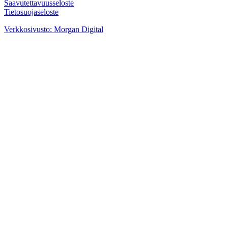
Saavutettavuusseloste
Tietosuojaseloste
Instagram
Facebook
Youtube
Verkkosivusto: Morgan Digital