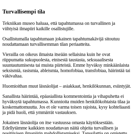
Turvallisempi tila
Tekniikan museo haluaa, että tapahtumassa on turvallinen ja
viihtyisä ilmapiiri kaikille osallistujille.
Osallistumalla tapahtumaan jokainen tapahtumakävijä sitoutuu
noudattamaan turvallisemman tilan periaatteita.
Vierailla on oikeus ilmaista itseään sellaisina kuin he ovat
riippumatta sukupuolesta, etnisestä taustasta, seksuaalisesta
suuntautumisesta tai muista piirteistä. Emme hyväksy minkäänlaista
seksismiä, rasismia, ableismia, homofobiaa, transfobiaa, häirintää tai
väkivaltaa.
Huomioithan muut läsnäolijat – asiakkaat, henkilökunnan, esiintyjät.
Sanallista häirintää, epäasiallista kommentointia ja vihapuhetta ei
hyväksytä tapahtumassa. Kunnioita muiden henkilökohtaista tilaa ja
koskemattomuutta. Jos et ole varma toisen rajoista, kysy kohteliaasti
ja pidä huoli, että ymmärrät vastauksen.
Jokainen läsnäolija on itse vastuussa omasta käytöksestään.
Edellytämme kaikkien noudattavan näitä ohjeita turvallisen ja
positiivisen ilmapiirin mahdollistamiseksi. Tanssilattia on omistettu