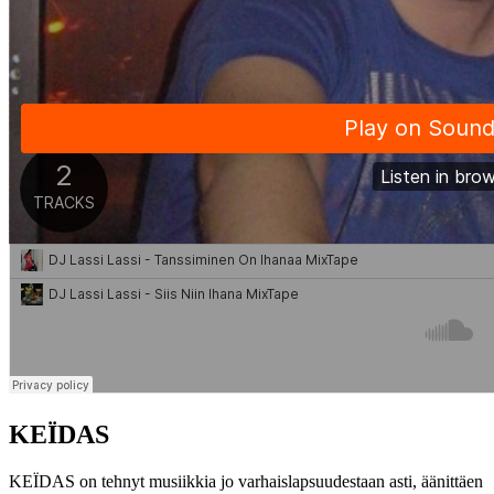
KEÏDAS
KEÏDAS on tehnyt musiikkia jo varhaislapsuudestaan asti, äänittäen