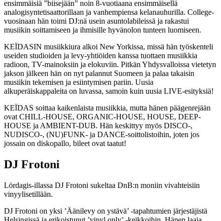
ensimmäisiä ”biisejään” noin 8-vuotiaana ensimmäisellä
analogisyntetisaattorillaan ja vanhempiensa kelanauhurilla. College-
vuosinaan hän toimi DJ:nä usein asuntolabileissä ja rakastui
musiikin soittamiseen ja ihmisille hyvänolon tunteen luomiseen.
KEÏDASIN musiikkiura alkoi New Yorkissa, missä hän työskenteli
useiden studioiden ja levy-yhtiöiden kanssa tuottaen musiikkia
radioon, TV-mainoksiin ja elokuviin. Pitkän Yhdysvalloissa vietetyn
jakson jälkeen hän on nyt palannut Suomeen ja palaa takaisin
musiikin tekemisen ja esiintymisen pariin. Uusia
alkuperäiskappaleita on luvassa, samoin kuin uusia LIVE-esityksiä!
KEÏDAS soittaa kaikenlaista musiikkia, mutta hänen päägenrejään
ovat CHILL-HOUSE, ORGANIC-HOUSE, HOUSE, DEEP-
HOUSE ja AMBIENT-DUB. Hän keskittyy myös DISCO-,
NUDISCO-, (NU)FUNK- ja DANCE-soittolistoihin, joten jos
jossain on diskopallo, bileet ovat taatut!
DJ Frotoni
Lördagis-illassa DJ Frotoni sukeltaa DnB:n moniin vivahteisiin
vinyylisetillään.
DJ Frotoni on yksi ’Äänilevy on ystävä’ -tapahtumien järjestäjistä
Helsingissä ja erikoistunut ’vinyl only’ -keikkoihin. Hänen laaja