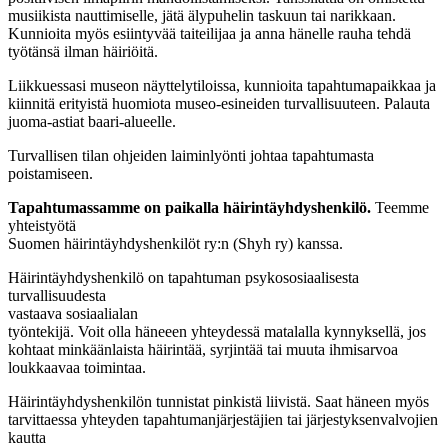
musiikista nauttimiselle, jätä älypuhelin taskuun tai narikkaan.
Kunnioita myös esiintyvää taiteilijaa ja anna hänelle rauha tehdä
työtänsä ilman häiriöitä.
Liikkuessasi museon näyttelytiloissa, kunnioita tapahtumapaikkaa ja
kiinnitä erityistä huomiota museo-esineiden turvallisuuteen. Palauta
juoma-astiat baari-alueelle.
Turvallisen tilan ohjeiden laiminlyönti johtaa tapahtumasta
poistamiseen.
Tapahtumassamme on paikalla häirintäyhdyshenkilö.
Teemme
yhteistyötä
Suomen häirintäyhdyshenkilöt ry:n (Shyh ry) kanssa.
Häirintäyhdyshenkilö on tapahtuman psykososiaalisesta
turvallisuudesta
vastaava sosiaalialan
työntekijä. Voit olla häneeen yhteydessä matalalla kynnyksellä, jos
kohtaat minkäänlaista häirintää, syrjintää tai muuta ihmisarvoa
loukkaavaa toimintaa.
Häirintäyhdyshenkilön tunnistat pinkistä liivistä. Saat häneen myös
tarvittaessa yhteyden tapahtumanjärjestäjien tai järjestyksenvalvojien
kautta