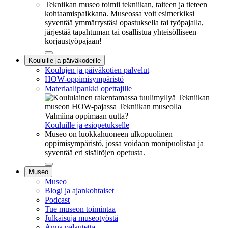
Tekniikan museo toimii tekniikan, taiteen ja tieteen
kohtaamispaikkana. Museossa voit esimerkiksi
syventää ymmärrystäsi opastuksella tai työpajalla,
järjestää tapahtuman tai osallistua yhteisölliseen
korjaustyöpajaan!
Sulje
Kouluille ja päiväkodeille
alavalikko
Koulujen ja päiväkotien palvelut
HOW-oppimisympäristö
Materiaalipankki opettajille
Valmiina oppimaan uutta?
Kouluille ja esiopetukselle
Museo on luokkahuoneen ulkopuolinen
oppimisympäristö, jossa voidaan monipuolistaa ja
syventää eri sisältöjen opetusta.
Sulje
Museo
alavalikko
Museo
Blogi ja ajankohtaiset
Podcast
Tue museon toimintaa
Julkaisuja museotyöstä
Anna palautetta