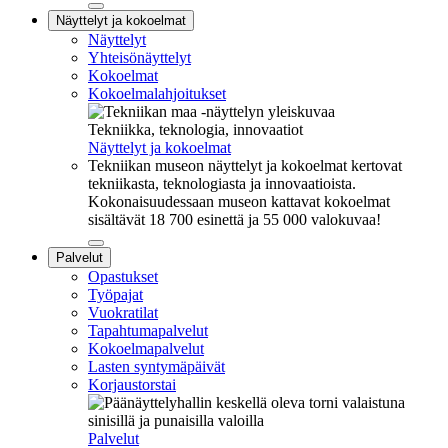
Sulje
Näyttelyt ja kokoelmat
alavalikko
Näyttelyt
Yhteisönäyttelyt
Kokoelmat
Kokoelmalahjoitukset
Tekniikka, teknologia, innovaatiot
Näyttelyt ja kokoelmat
Tekniikan museon näyttelyt ja kokoelmat kertovat
tekniikasta, teknologiasta ja innovaatioista.
Kokonaisuudessaan museon kattavat kokoelmat
sisältävät 18 700 esinettä ja 55 000 valokuvaa!
Sulje
Palvelut
alavalikko
Opastukset
Työpajat
Vuokratilat
Tapahtumapalvelut
Kokoelmapalvelut
Lasten syntymäpäivät
Korjaustorstai
Palvelut