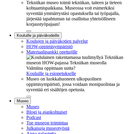
Tekniikan museo toimii tekniikan, taiteen ja tieteen
kohtaamispaikkana. Museossa voit esimerkiksi
syventää ymmärrystäsi opastuksella tai työpajalla,
järjestää tapahtuman tai osallistua yhteisölliseen
korjaustyöpajaan!
Sulje
Kouluille ja päiväkodeille
alavalikko
Koulujen ja päiväkotien palvelut
HOW-oppimisympäristö
Materiaalipankki opettajille
Valmiina oppimaan uutta?
Kouluille ja esiopetukselle
Museo on luokkahuoneen ulkopuolinen
oppimisympäristö, jossa voidaan monipuolistaa ja
syventää eri sisältöjen opetusta.
Sulje
Museo
alavalikko
Museo
Blogi ja ajankohtaiset
Podcast
Tue museon toimintaa
Julkaisuja museotyöstä
Anna palautetta