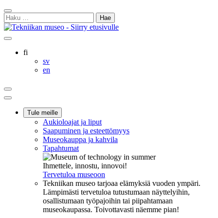
Siirry
Sulje
sisältöön
Haku:
hakukenttä
Ostoskorisi
Oma
Hae
tili
sivulta
Suomi
fi
Svenska
sv
English
en
Ostoskorisi
Oma
Hae
tili
Päävalikko
Tule meille
Aukioloajat ja liput
Saapuminen ja esteettömyys
Museokauppa ja kahvila
Tapahtumat
Ihmettele, innostu, innovoi!
Tervetuloa museoon
Tekniikan museo tarjoaa elämyksiä vuoden ympäri.
Lämpimästi tervetuloa tutustumaan näyttelyihin,
osallistumaan työpajoihin tai piipahtamaan
museokaupassa. Toivottavasti näemme pian!