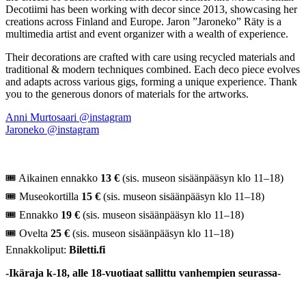
Decotiimi has been working with decor since 2013, showcasing her
creations across Finland and Europe. Jaron ”Jaroneko” Räty is a
multimedia artist and event organizer with a wealth of experience.
Their decorations are crafted with care using recycled materials and
traditional & modern techniques combined. Each deco piece evolves
and adapts across various gigs, forming a unique experience. Thank
you to the generous donors of materials for the artworks.
Anni Murtosaari @instagram
Jaroneko @instagram
🎟 Aikainen ennakko
13 €
(sis. museon sisäänpääsyn klo 11–18)
🎟 Museokortilla
15 €
(sis. museon sisäänpääsyn klo 11–18)
🎟 Ennakko
19
€
(sis. museon sisäänpääsyn klo 11–18)
🎟 Ovelta
25 €
(sis. museon sisäänpääsyn klo 11–18)
Ennakkoliput:
Biletti.fi
-Ikäraja k-18, alle 18-vuotiaat sallittu vanhempien seurassa-