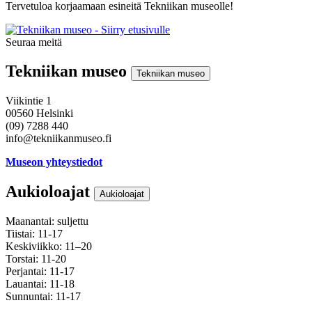
Tervetuloa korjaamaan esineitä Tekniikan museolle!
Seuraa meitä
Instagram
Facebook
Youtube
Tekniikan museo
Tekniikan museo
Viikintie 1
00560 Helsinki
(09) 7288 440
info@tekniikanmuseo.fi
Museon yhteystiedot
Aukioloajat
Aukioloajat
Maanantai: suljettu
Tiistai: 11-17
Keskiviikko: 11–20
Torstai: 11-20
Perjantai: 11-17
Lauantai: 11-18
Sunnuntai: 11-17