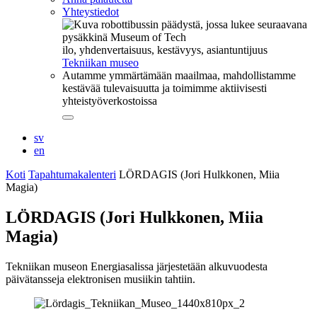
Yhteystiedot
ilo, yhdenvertaisuus, kestävyys, asiantuntijuus
Tekniikan museo
Autamme ymmärtämään maailmaa, mahdollistamme
kestävää tulevaisuutta ja toimimme aktiivisesti
yhteistyöverkostoissa
Sulje
alavalikko
sv
en
Koti
Tapahtumakalenteri
LÖRDAGIS (Jori Hulkkonen, Miia
Magia)
LÖRDAGIS (Jori Hulkkonen, Miia
Magia)
Tekniikan museon Energiasalissa järjestetään alkuvuodesta
päivätansseja elektronisen musiikin tahtiin.