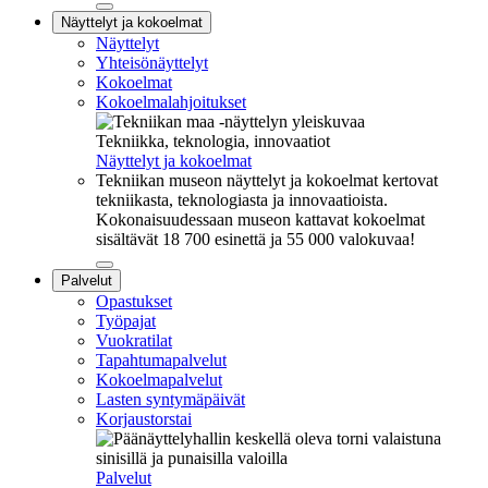
Sulje
Näyttelyt ja kokoelmat
alavalikko
Näyttelyt
Yhteisönäyttelyt
Kokoelmat
Kokoelmalahjoitukset
Tekniikka, teknologia, innovaatiot
Näyttelyt ja kokoelmat
Tekniikan museon näyttelyt ja kokoelmat kertovat
tekniikasta, teknologiasta ja innovaatioista.
Kokonaisuudessaan museon kattavat kokoelmat
sisältävät 18 700 esinettä ja 55 000 valokuvaa!
Sulje
Palvelut
alavalikko
Opastukset
Työpajat
Vuokratilat
Tapahtumapalvelut
Kokoelmapalvelut
Lasten syntymäpäivät
Korjaustorstai
Palvelut