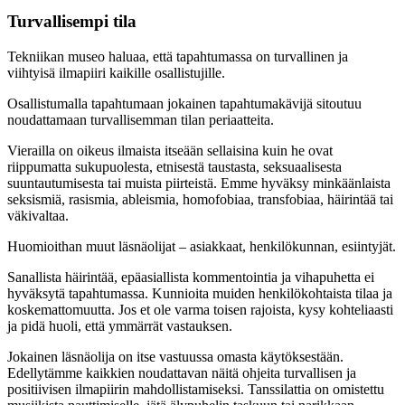
Turvallisempi tila
Tekniikan museo haluaa, että tapahtumassa on turvallinen ja
viihtyisä ilmapiiri kaikille osallistujille.
Osallistumalla tapahtumaan jokainen tapahtumakävijä sitoutuu
noudattamaan turvallisemman tilan periaatteita.
Vierailla on oikeus ilmaista itseään sellaisina kuin he ovat
riippumatta sukupuolesta, etnisestä taustasta, seksuaalisesta
suuntautumisesta tai muista piirteistä. Emme hyväksy minkäänlaista
seksismiä, rasismia, ableismia, homofobiaa, transfobiaa, häirintää tai
väkivaltaa.
Huomioithan muut läsnäolijat – asiakkaat, henkilökunnan, esiintyjät.
Sanallista häirintää, epäasiallista kommentointia ja vihapuhetta ei
hyväksytä tapahtumassa. Kunnioita muiden henkilökohtaista tilaa ja
koskemattomuutta. Jos et ole varma toisen rajoista, kysy kohteliaasti
ja pidä huoli, että ymmärrät vastauksen.
Jokainen läsnäolija on itse vastuussa omasta käytöksestään.
Edellytämme kaikkien noudattavan näitä ohjeita turvallisen ja
positiivisen ilmapiirin mahdollistamiseksi. Tanssilattia on omistettu