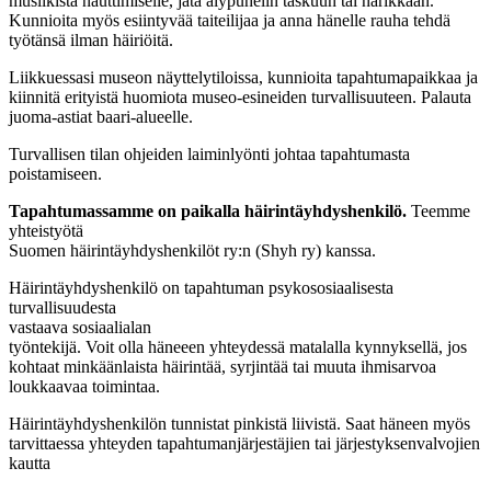
musiikista nauttimiselle, jätä älypuhelin taskuun tai narikkaan.
Kunnioita myös esiintyvää taiteilijaa ja anna hänelle rauha tehdä
työtänsä ilman häiriöitä.
Liikkuessasi museon näyttelytiloissa, kunnioita tapahtumapaikkaa ja
kiinnitä erityistä huomiota museo-esineiden turvallisuuteen. Palauta
juoma-astiat baari-alueelle.
Turvallisen tilan ohjeiden laiminlyönti johtaa tapahtumasta
poistamiseen.
Tapahtumassamme on paikalla häirintäyhdyshenkilö.
Teemme
yhteistyötä
Suomen häirintäyhdyshenkilöt ry:n (Shyh ry) kanssa.
Häirintäyhdyshenkilö on tapahtuman psykososiaalisesta
turvallisuudesta
vastaava sosiaalialan
työntekijä. Voit olla häneeen yhteydessä matalalla kynnyksellä, jos
kohtaat minkäänlaista häirintää, syrjintää tai muuta ihmisarvoa
loukkaavaa toimintaa.
Häirintäyhdyshenkilön tunnistat pinkistä liivistä. Saat häneen myös
tarvittaessa yhteyden tapahtumanjärjestäjien tai järjestyksenvalvojien
kautta