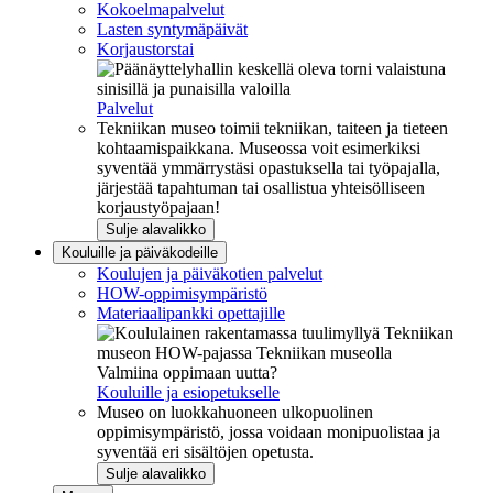
Kokoelmapalvelut
Lasten syntymäpäivät
Korjaustorstai
Palvelut
Tekniikan museo toimii tekniikan, taiteen ja tieteen
kohtaamispaikkana. Museossa voit esimerkiksi
syventää ymmärrystäsi opastuksella tai työpajalla,
järjestää tapahtuman tai osallistua yhteisölliseen
korjaustyöpajaan!
Sulje alavalikko
Kouluille ja päiväkodeille
Koulujen ja päiväkotien palvelut
HOW-oppimisympäristö
Materiaalipankki opettajille
Valmiina oppimaan uutta?
Kouluille ja esiopetukselle
Museo on luokkahuoneen ulkopuolinen
oppimisympäristö, jossa voidaan monipuolistaa ja
syventää eri sisältöjen opetusta.
Sulje alavalikko