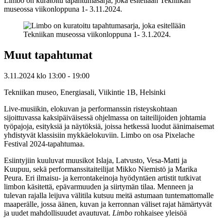
Limbo on kuratoitu tapahtumasarja, joka esitellään Tekniikan
museossa viikonloppuna 1- 3.11.2024.
Muut tapahtumat
3.11.2024
klo
13:00
- 19:00
Tekniikan museo, Energiasali, Viikintie 1B, Helsinki
Live-musiikin, elokuvan ja performanssin risteyskohtaan
sijoittuvassa kaksipäiväisessä ohjelmassa on taiteilijoiden johtamia
työpajoja, esityksiä ja näytöksiä, joissa hetkessä luodut äänimaisemat
yhdistyvät klassisiin mykkäelokuviin. Limbo on osa Pixelache
Festival 2024-tapahtumaa.
Esiintyjiin kuuluvat muusikot Islaja, Latvusto, Vesa-Matti ja
Kuupuu, sekä performanssitaiteilijat Mikko Niemistö ja Marika
Peura. Eri ilmaisu- ja kerrontakeinoja hyödyntäen artistit tutkivat
limbon käsitettä, epävarmuuden ja siirtymän tilaa. Menneen ja
tulevan rajalla leijuva välitila kutsuu meitä astumaan tuntemattomalle
maaperälle, jossa äänen, kuvan ja kerronnan väliset rajat hämärtyvät
ja uudet mahdollisuudet avautuvat.
Limbo
rohkaisee yleisöä