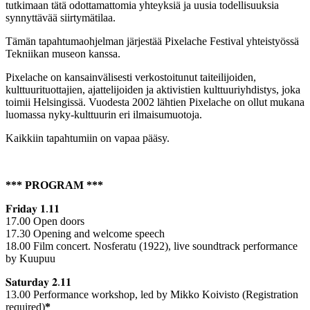
tutkimaan tätä odottamattomia yhteyksiä ja uusia todellisuuksia
synnyttävää siirtymätilaa.
Tämän tapahtumaohjelman järjestää Pixelache Festival yhteistyössä
Tekniikan museon kanssa.
Pixelache on kansainvälisesti verkostoitunut taiteilijoiden,
kulttuurituottajien, ajattelijoiden ja aktivistien kulttuuriyhdistys, joka
toimii Helsingissä. Vuodesta 2002 lähtien Pixelache on ollut mukana
luomassa nyky-kulttuurin eri ilmaisumuotoja.
Kaikkiin tapahtumiin on vapaa pääsy.
*** PROGRAM ***
𝐅𝐫𝐢𝐝𝐚𝐲 𝟏.𝟏𝟏
17.00 Open doors
17.30 Opening and welcome speech
18.00 Film concert. Nosferatu (1922), live soundtrack performance
by Kuupuu
𝐒𝐚𝐭𝐮𝐫𝐝𝐚𝐲 𝟐.𝟏𝟏
13.00 Performance workshop, led by Mikko Koivisto (Registration
required)
*