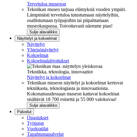
Tervetuloa museoon
Tekniikan museo tarjoaa elämyksiä vuoden ympäri.
Lämpimästi tervetuloa tutustumaan näyttelyihin,
osallistumaan työpajoihin tai piipahtamaan
museokaupassa. Toivottavasti näemme pian!
Sulje alavalikko
Näyttelyt ja kokoelmat
Näyttelyt
Yhteisönäyttelyt
Kokoelmat
Kokoelmalahjoitukset
Tekniikka, teknologia, innovaatiot
Näyttelyt ja kokoelmat
Tekniikan museon näyttelyt ja kokoelmat kertovat
tekniikasta, teknologiasta ja innovaatioista.
Kokonaisuudessaan museon kattavat kokoelmat
sisältävät 18 700 esinettä ja 55 000 valokuvaa!
Sulje alavalikko
Palvelut
Opastukset
Työpajat
Vuokratilat
Tapahtumapalvelut