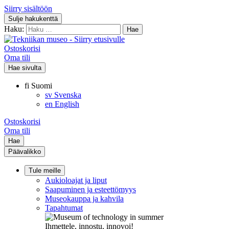
Siirry sisältöön
Sulje hakukenttä
Haku:
Ostoskorisi
Oma tili
Hae sivulta
fi
Suomi
sv
Svenska
en
English
Ostoskorisi
Oma tili
Hae
Päävalikko
Tule meille
Aukioloajat ja liput
Saapuminen ja esteettömyys
Museokauppa ja kahvila
Tapahtumat
Ihmettele, innostu, innovoi!