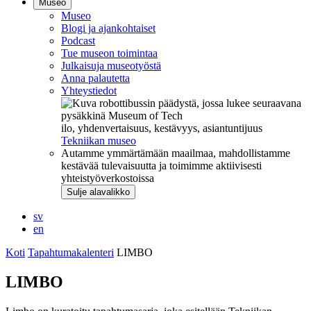
Museo
Museo
Blogi ja ajankohtaiset
Podcast
Tue museon toimintaa
Julkaisuja museotyöstä
Anna palautetta
Yhteystiedot
ilo, yhdenvertaisuus, kestävyys, asiantuntijuus
Tekniikan museo
Autamme ymmärtämään maailmaa, mahdollistamme
kestävää tulevaisuutta ja toimimme aktiivisesti
yhteistyöverkostoissa
Sulje alavalikko
sv
en
Koti
Tapahtumakalenteri
LIMBO
LIMBO