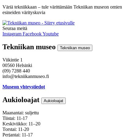
Väriä tekniikkaan – tule värittämään Tekniikan museon omien
esineiden värityskuvia
Seuraa meitä
Instagram
Facebook
Youtube
Tekniikan museo
Tekniikan museo
Viikintie 1
00560 Helsinki
(09) 7288 440
info@tekniikanmuseo.fi
Museon yhteystiedot
Aukioloajat
Aukioloajat
Maanantai: suljettu
Tiistai: 11-17
Keskiviikko: 11–20
Torstai: 11-20
Perjantai: 11-17