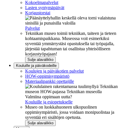
Kokoelmapalvelut
Lasten syntymäpäivät
Korjaustorstai
Palvelut
Tekniikan museo toimii tekniikan, taiteen ja tieteen
kohtaamispaikkana. Museossa voit esimerkiksi
syventää ymmärrystäsi opastuksella tai työpajalla,
järjestää tapahtuman tai osallistua yhteisölliseen
korjaustyöpajaan!
Sulje alavalikko
Kouluille ja päiväkodeille
Koulujen ja päiväkotien palvelut
HOW-oppimisympäristö
Materiaalipankki opettajille
Valmiina oppimaan uutta?
Kouluille ja esiopetukselle
Museo on luokkahuoneen ulkopuolinen
oppimisympäristö, jossa voidaan monipuolistaa ja
syventää eri sisältöjen opetusta.
Sulje alavalikko