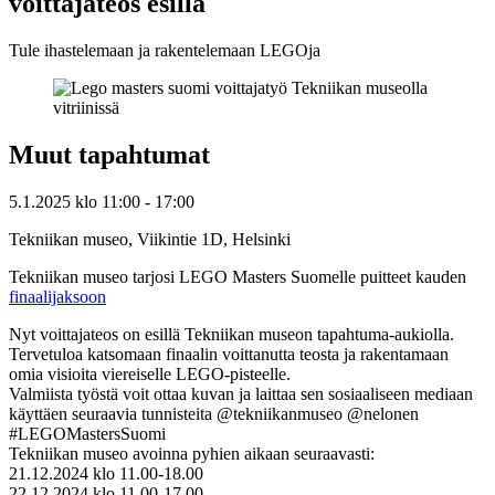
voittajateos esillä
Tule ihastelemaan ja rakentelemaan LEGOja
Muut tapahtumat
5.1.2025
klo
11:00
- 17:00
Tekniikan museo, Viikintie 1D, Helsinki
Tekniikan museo tarjosi LEGO Masters Suomelle puitteet kauden
finaalijaksoon
Nyt voittajateos on esillä Tekniikan museon tapahtuma-aukiolla.
Tervetuloa katsomaan finaalin voittanutta teosta ja rakentamaan
omia visioita viereiselle LEGO-pisteelle.
Valmiista työstä voit ottaa kuvan ja laittaa sen sosiaaliseen mediaan
käyttäen seuraavia tunnisteita @tekniikanmuseo @nelonen
#LEGOMastersSuomi
Tekniikan museo avoinna pyhien aikaan seuraavasti:
21.12.2024 klo 11.00-18.00
22.12.2024 klo 11.00-17.00