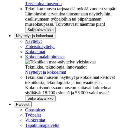
Tervetuloa museoon
Tekniikan museo tarjoaa elämyksiä vuoden ympäri.
Lämpimästi tervetuloa tutustumaan näyttelyihin,
osallistumaan työpajoihin tai piipahtamaan
museokaupassa. Toivottavasti näemme pian!
Sulje alavalikko
Näyttelyt ja kokoelmat
Näyttelyt
Yhteisönäyttelyt
Kokoelmat
Kokoelmalahjoitukset
Tekniikka, teknologia, innovaatiot
Näyttelyt ja kokoelmat
Tekniikan museon näyttelyt ja kokoelmat kertovat
tekniikasta, teknologiasta ja innovaatioista.
Kokonaisuudessaan museon kattavat kokoelmat
sisältävät 18 700 esinettä ja 55 000 valokuvaa!
Sulje alavalikko
Palvelut
Opastukset
Työpajat
Vuokratilat
Tapahtumapalvelut