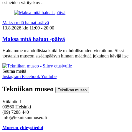
esineiden värityskuvia
Maksa mitä haluat -päivä
13.8.2026
klo
11:00
- 20:00
Maksa mitä haluat -päivä
Haluamme mahdollistaa kaikille mahdollisuuden vierailuun. Siksi
torstaisin museon sisäänpääsyn hinnan määrittää jokainen kävijä itse.
Seuraa meitä
Instagram
Facebook
Youtube
Tekniikan museo
Tekniikan museo
Viikintie 1
00560 Helsinki
(09) 7288 440
info@tekniikanmuseo.fi
Museon yhteystiedot