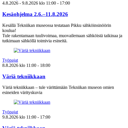
4.8.2026
- 9.8.2026
klo
11:00
- 17:00
Kesäohjelma 2.6.–11.8.2026
Kesällä Tekniikan museossa testataan Pikku sähköinsinöörin
koulua!
Tule rakentamaan tuulivoimaa, muovailemaan sähköistä taikinaa ja
tutkimaan sähköllä toimivia esineitä.
Työpajat
8.8.2026
klo
11:00
- 18:00
Väriä tekniikkaan
Väriä tekniikkaan – tule värittämään Tekniikan museon omien
esineiden värityskuvia
Työpajat
9.8.2026
klo
11:00
- 17:00