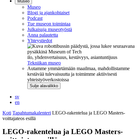
Museo
Museo
Blogi ja ajankohtaiset
Podcast
Tue museon toimintaa
Julkaisuja museotyöstä
Anna palautetta
Yhteystiedot
ilo, yhdenvertaisuus, kestävyys, asiantuntijuus
Tekniikan museo
Autamme ymmärtämään maailmaa, mahdollistamme
kestävää tulevaisuutta ja toimimme aktiivisesti
yhteistyöverkostoissa
Sulje alavalikko
sv
en
Koti
Tapahtumakalenteri
LEGO-rakentelua ja LEGO Masters-
voittajateos esillä
LEGO-rakentelua ja LEGO Masters-