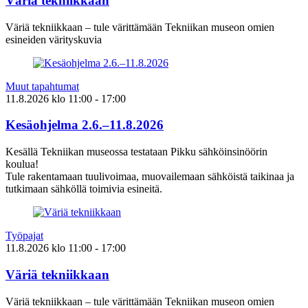
Väriä tekniikkaan
Väriä tekniikkaan – tule värittämään Tekniikan museon omien
esineiden värityskuvia
Muut tapahtumat
11.8.2026
klo
11:00
- 17:00
Kesäohjelma 2.6.–11.8.2026
Kesällä Tekniikan museossa testataan Pikku sähköinsinöörin
koulua!
Tule rakentamaan tuulivoimaa, muovailemaan sähköistä taikinaa ja
tutkimaan sähköllä toimivia esineitä.
Työpajat
11.8.2026
klo
11:00
- 17:00
Väriä tekniikkaan
Väriä tekniikkaan – tule värittämään Tekniikan museon omien