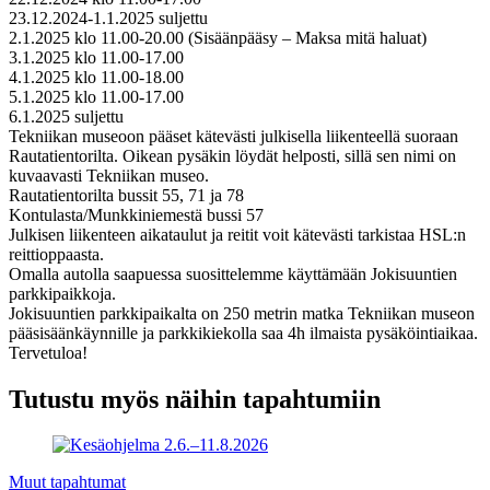
23.12.2024-1.1.2025 suljettu
2.1.2025 klo 11.00-20.00 (Sisäänpääsy – Maksa mitä haluat)
3.1.2025 klo 11.00-17.00
4.1.2025 klo 11.00-18.00
5.1.2025 klo 11.00-17.00
6.1.2025 suljettu
Tekniikan museoon pääset kätevästi julkisella liikenteellä suoraan
Rautatientorilta. Oikean pysäkin löydät helposti, sillä sen nimi on
kuvaavasti Tekniikan museo.
Rautatientorilta bussit 55, 71 ja 78
Kontulasta/Munkkiniemestä bussi 57
Julkisen liikenteen aikataulut ja reitit voit kätevästi tarkistaa HSL:n
reittioppaasta.
Omalla autolla saapuessa suosittelemme käyttämään Jokisuuntien
parkkipaikkoja.
Jokisuuntien parkkipaikalta on 250 metrin matka Tekniikan museon
pääsisäänkäynnille ja parkkikiekolla saa 4h ilmaista pysäköintiaikaa.
Tervetuloa!
Tutustu myös näihin tapahtumiin
Muut tapahtumat