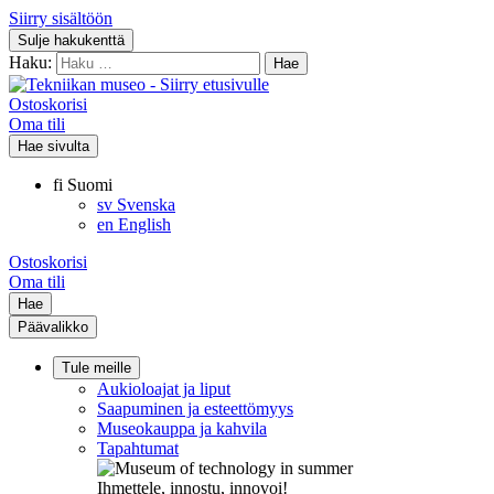
Siirry sisältöön
Sulje hakukenttä
Haku:
Ostoskorisi
Oma tili
Hae sivulta
fi
Suomi
sv
Svenska
en
English
Ostoskorisi
Oma tili
Hae
Päävalikko
Tule meille
Aukioloajat ja liput
Saapuminen ja esteettömyys
Museokauppa ja kahvila
Tapahtumat
Ihmettele, innostu, innovoi!