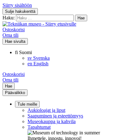
Siirry sisältöön
Sulje hakukenttä
Haku:
Ostoskorisi
Oma tili
Hae sivulta
fi
Suomi
sv
Svenska
en
English
Ostoskorisi
Oma tili
Hae
Päävalikko
Tule meille
Aukioloajat ja liput
Saapuminen ja esteettömyys
Museokauppa ja kahvila
Tapahtumat
Ihmettele, innostu, innovoi!