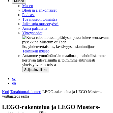
Museo
Museo
Blogi ja ajankohtaiset
Podcast
Tue museon toimintaa
Julkaisuja museotyöstä
Anna palautetta
Yhteystiedot
ilo, yhdenvertaisuus, kestävyys, asiantuntijuus
Tekniikan museo
Autamme ymmärtämään maailmaa, mahdollistamme
kestävää tulevaisuutta ja toimimme aktiivisesti
yhteistyöverkostoissa
Sulje alavalikko
sv
en
Koti
Tapahtumakalenteri
LEGO-rakentelua ja LEGO Masters-
voittajateos esillä
LEGO-rakentelua ja LEGO Masters-