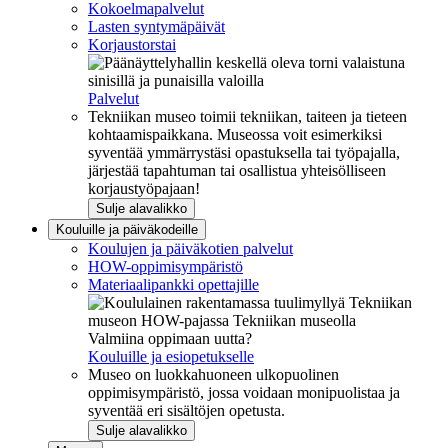
Kokoelmapalvelut
Lasten syntymäpäivät
Korjaustorstai
Palvelut
Tekniikan museo toimii tekniikan, taiteen ja tieteen
kohtaamispaikkana. Museossa voit esimerkiksi
syventää ymmärrystäsi opastuksella tai työpajalla,
järjestää tapahtuman tai osallistua yhteisölliseen
korjaustyöpajaan!
Sulje alavalikko
Kouluille ja päiväkodeille
Koulujen ja päiväkotien palvelut
HOW-oppimisympäristö
Materiaalipankki opettajille
Valmiina oppimaan uutta?
Kouluille ja esiopetukselle
Museo on luokkahuoneen ulkopuolinen
oppimisympäristö, jossa voidaan monipuolistaa ja
syventää eri sisältöjen opetusta.
Sulje alavalikko