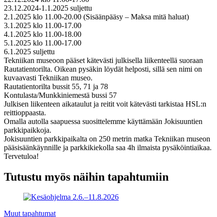
23.12.2024-1.1.2025 suljettu
2.1.2025 klo 11.00-20.00 (Sisäänpääsy – Maksa mitä haluat)
3.1.2025 klo 11.00-17.00
4.1.2025 klo 11.00-18.00
5.1.2025 klo 11.00-17.00
6.1.2025 suljettu
Tekniikan museoon pääset kätevästi julkisella liikenteellä suoraan
Rautatientorilta. Oikean pysäkin löydät helposti, sillä sen nimi on
kuvaavasti Tekniikan museo.
Rautatientorilta bussit 55, 71 ja 78
Kontulasta/Munkkiniemestä bussi 57
Julkisen liikenteen aikataulut ja reitit voit kätevästi tarkistaa HSL:n
reittioppaasta.
Omalla autolla saapuessa suosittelemme käyttämään Jokisuuntien
parkkipaikkoja.
Jokisuuntien parkkipaikalta on 250 metrin matka Tekniikan museon
pääsisäänkäynnille ja parkkikiekolla saa 4h ilmaista pysäköintiaikaa.
Tervetuloa!
Tutustu myös näihin tapahtumiin
Muut tapahtumat