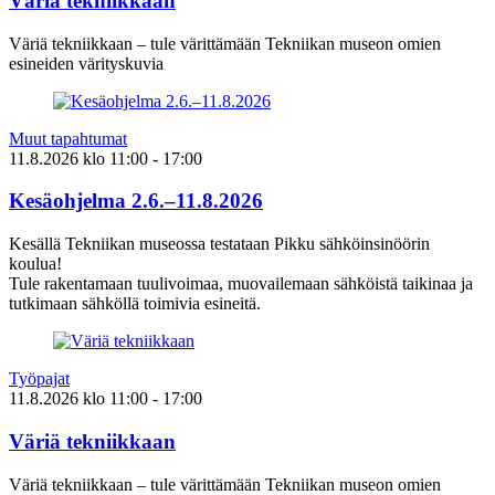
Väriä tekniikkaan
Väriä tekniikkaan – tule värittämään Tekniikan museon omien
esineiden värityskuvia
Muut tapahtumat
11.8.2026
klo
11:00
- 17:00
Kesäohjelma 2.6.–11.8.2026
Kesällä Tekniikan museossa testataan Pikku sähköinsinöörin
koulua!
Tule rakentamaan tuulivoimaa, muovailemaan sähköistä taikinaa ja
tutkimaan sähköllä toimivia esineitä.
Työpajat
11.8.2026
klo
11:00
- 17:00
Väriä tekniikkaan
Väriä tekniikkaan – tule värittämään Tekniikan museon omien