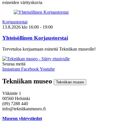
esineiden värityskuvia
Korjaustorstai
13.8.2026
klo
16:00
- 19:00
Yhteisöllinen Korjaustorstai
Tervetuloa korjaamaan esineitä Tekniikan museolle!
Seuraa meitä
Instagram
Facebook
Youtube
Tekniikan museo
Tekniikan museo
Viikintie 1
00560 Helsinki
(09) 7288 440
info@tekniikanmuseo.fi
Museon yhteystiedot