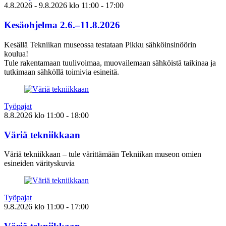
4.8.2026
- 9.8.2026
klo
11:00
- 17:00
Kesäohjelma 2.6.–11.8.2026
Kesällä Tekniikan museossa testataan Pikku sähköinsinöörin
koulua!
Tule rakentamaan tuulivoimaa, muovailemaan sähköistä taikinaa ja
tutkimaan sähköllä toimivia esineitä.
Työpajat
8.8.2026
klo
11:00
- 18:00
Väriä tekniikkaan
Väriä tekniikkaan – tule värittämään Tekniikan museon omien
esineiden värityskuvia
Työpajat
9.8.2026
klo
11:00
- 17:00