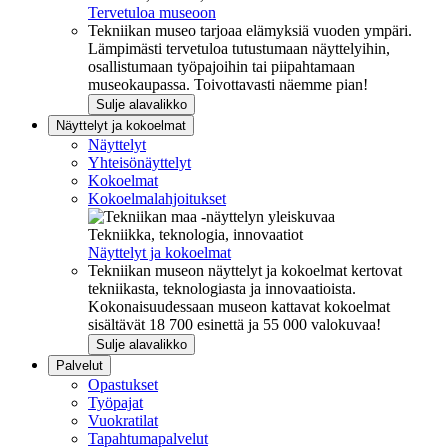
Tervetuloa museoon
Tekniikan museo tarjoaa elämyksiä vuoden ympäri.
Lämpimästi tervetuloa tutustumaan näyttelyihin,
osallistumaan työpajoihin tai piipahtamaan
museokaupassa. Toivottavasti näemme pian!
Sulje alavalikko
Näyttelyt ja kokoelmat
Näyttelyt
Yhteisönäyttelyt
Kokoelmat
Kokoelmalahjoitukset
Tekniikka, teknologia, innovaatiot
Näyttelyt ja kokoelmat
Tekniikan museon näyttelyt ja kokoelmat kertovat
tekniikasta, teknologiasta ja innovaatioista.
Kokonaisuudessaan museon kattavat kokoelmat
sisältävät 18 700 esinettä ja 55 000 valokuvaa!
Sulje alavalikko
Palvelut
Opastukset
Työpajat
Vuokratilat
Tapahtumapalvelut