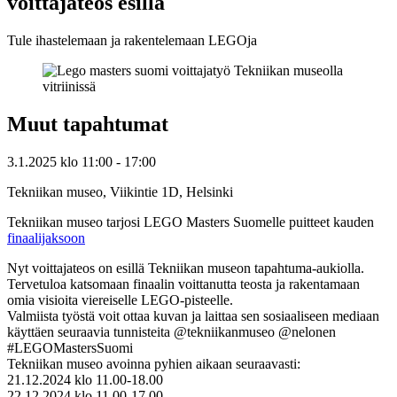
voittajateos esillä
Tule ihastelemaan ja rakentelemaan LEGOja
Muut tapahtumat
3.1.2025
klo
11:00
- 17:00
Tekniikan museo, Viikintie 1D, Helsinki
Tekniikan museo tarjosi LEGO Masters Suomelle puitteet kauden
finaalijaksoon
Nyt voittajateos on esillä Tekniikan museon tapahtuma-aukiolla.
Tervetuloa katsomaan finaalin voittanutta teosta ja rakentamaan
omia visioita viereiselle LEGO-pisteelle.
Valmiista työstä voit ottaa kuvan ja laittaa sen sosiaaliseen mediaan
käyttäen seuraavia tunnisteita @tekniikanmuseo @nelonen
#LEGOMastersSuomi
Tekniikan museo avoinna pyhien aikaan seuraavasti:
21.12.2024 klo 11.00-18.00
22.12.2024 klo 11.00-17.00