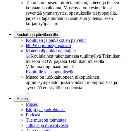
Tekniikan museo toimii tekniikan, taiteen ja tieteen
kohtaamispaikkana. Museossa voit esimerkiksi
syventää ymmärrystäsi opastuksella tai työpajalla,
järjestää tapahtuman tai osallistua yhteisölliseen
korjaustyöpajaan!
Sulje
Kouluille ja päiväkodeille
alavalikko
Koulujen ja päiväkotien palvelut
HOW-oppimisympäristö
Materiaalipankki opettajille
Valmiina oppimaan uutta?
Kouluille ja esiopetukselle
Museo on luokkahuoneen ulkopuolinen
oppimisympäristö, jossa voidaan monipuolistaa ja
syventää eri sisältöjen opetusta.
Sulje
Museo
alavalikko
Museo
Blogi ja ajankohtaiset
Podcast
Tue museon toimintaa
Julkaisuja museotyöstä
Anna palautetta