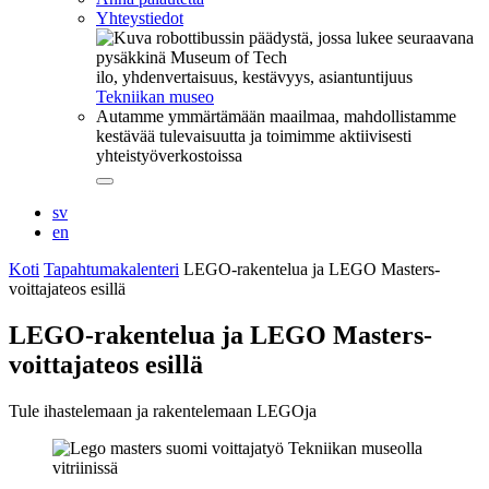
Yhteystiedot
ilo, yhdenvertaisuus, kestävyys, asiantuntijuus
Tekniikan museo
Autamme ymmärtämään maailmaa, mahdollistamme
kestävää tulevaisuutta ja toimimme aktiivisesti
yhteistyöverkostoissa
Sulje
alavalikko
sv
en
Koti
Tapahtumakalenteri
LEGO-rakentelua ja LEGO Masters-
voittajateos esillä
LEGO-rakentelua ja LEGO Masters-
voittajateos esillä
Tule ihastelemaan ja rakentelemaan LEGOja