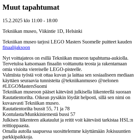
Muut tapahtumat
15.2.2025
klo
11:00
- 18:00
Tekniikan museo, Viikintie 1D, Helsinki
Tekniikan museo tarjosi LEGO Masters Suomelle puitteet kauden
finaalijaksoon
Nyt voittajateos on esillä Tekniikan museon tapahtuma-aukiolla.
Tervetuloa katsomaan finaalin voittanutta teosta ja rakentamaan
omia visioita viereiselle LEGO-pisteelle.
Valmiista työstä voit ottaa kuvan ja laittaa sen sosiaaliseen mediaan
käyttäen seuraavia tunnisteita @tekniikanmuseo @nelonen
#LEGOMastersSuomi
Tekniikan museoon pääset kätevästi julkisella liikenteellä suoraan
Rautatientorilta. Oikean pysäkin löydät helposti, sillä sen nimi on
kuvaavasti Tekniikan museo.
Rautatientorilta bussit 55, 71 ja 78
Kontulasta/Munkkiniemestä bussi 57
Julkisen liikenteen aikataulut ja reitit voit kätevästi tarkistaa HSL:n
reittioppaasta.
Omalla autolla saapuessa suosittelemme käyttämään Jokisuuntien
parkkipaikkoja.