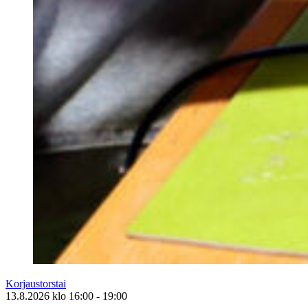
Korjaustorstai
13.8.2026
klo
16:00
- 19:00