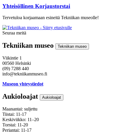
Yhteisöllinen Korjaustorstai
Tervetuloa korjaamaan esineitä Tekniikan museolle!
Seuraa meitä
Instagram
Facebook
Youtube
Tekniikan museo
Tekniikan museo
Viikintie 1
00560 Helsinki
(09) 7288 440
info@tekniikanmuseo.fi
Museon yhteystiedot
Aukioloajat
Aukioloajat
Maanantai: suljettu
Tiistai: 11-17
Keskiviikko: 11–20
Torstai: 11-20
Perjantai: 11-17