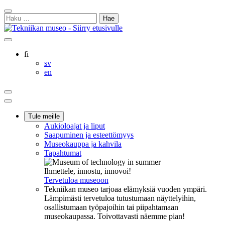
Siirry
Sulje
sisältöön
Haku:
hakukenttä
Ostoskorisi
Oma
Hae
tili
sivulta
Suomi
fi
Svenska
sv
English
en
Ostoskorisi
Oma
Hae
tili
Päävalikko
Tule meille
Aukioloajat ja liput
Saapuminen ja esteettömyys
Museokauppa ja kahvila
Tapahtumat
Ihmettele, innostu, innovoi!
Tervetuloa museoon
Tekniikan museo tarjoaa elämyksiä vuoden ympäri.
Lämpimästi tervetuloa tutustumaan näyttelyihin,
osallistumaan työpajoihin tai piipahtamaan
museokaupassa. Toivottavasti näemme pian!