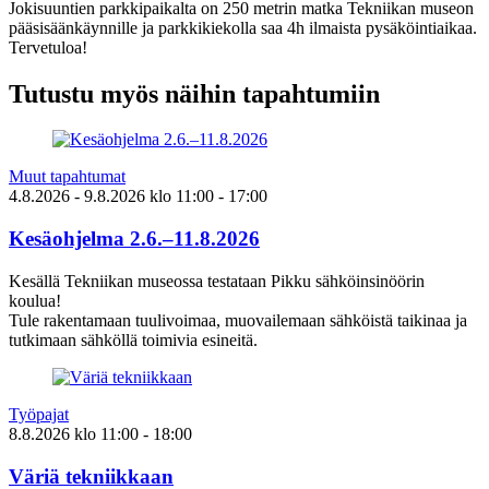
Jokisuuntien parkkipaikalta on 250 metrin matka Tekniikan museon
pääsisäänkäynnille ja parkkikiekolla saa 4h ilmaista pysäköintiaikaa.
Tervetuloa!
Tutustu myös näihin tapahtumiin
Muut tapahtumat
4.8.2026
- 9.8.2026
klo
11:00
- 17:00
Kesäohjelma 2.6.–11.8.2026
Kesällä Tekniikan museossa testataan Pikku sähköinsinöörin
koulua!
Tule rakentamaan tuulivoimaa, muovailemaan sähköistä taikinaa ja
tutkimaan sähköllä toimivia esineitä.
Työpajat
8.8.2026
klo
11:00
- 18:00
Väriä tekniikkaan