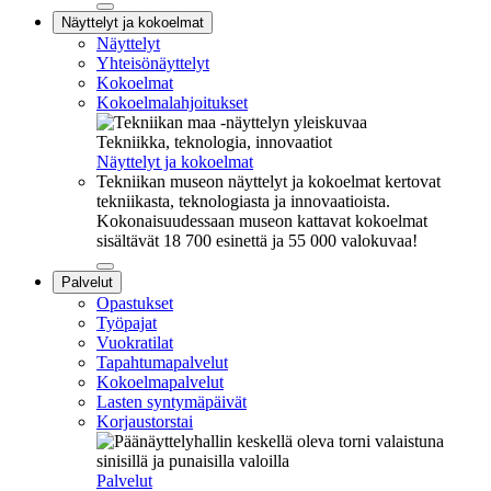
Sulje
Näyttelyt ja kokoelmat
alavalikko
Näyttelyt
Yhteisönäyttelyt
Kokoelmat
Kokoelmalahjoitukset
Tekniikka, teknologia, innovaatiot
Näyttelyt ja kokoelmat
Tekniikan museon näyttelyt ja kokoelmat kertovat
tekniikasta, teknologiasta ja innovaatioista.
Kokonaisuudessaan museon kattavat kokoelmat
sisältävät 18 700 esinettä ja 55 000 valokuvaa!
Sulje
Palvelut
alavalikko
Opastukset
Työpajat
Vuokratilat
Tapahtumapalvelut
Kokoelmapalvelut
Lasten syntymäpäivät
Korjaustorstai
Palvelut