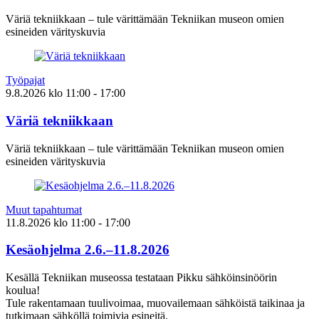
Väriä tekniikkaan – tule värittämään Tekniikan museon omien
esineiden värityskuvia
Työpajat
9.8.2026
klo
11:00
- 17:00
Väriä tekniikkaan
Väriä tekniikkaan – tule värittämään Tekniikan museon omien
esineiden värityskuvia
Muut tapahtumat
11.8.2026
klo
11:00
- 17:00
Kesäohjelma 2.6.–11.8.2026
Kesällä Tekniikan museossa testataan Pikku sähköinsinöörin
koulua!
Tule rakentamaan tuulivoimaa, muovailemaan sähköistä taikinaa ja
tutkimaan sähköllä toimivia esineitä.