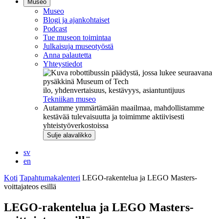
Museo
Museo
Blogi ja ajankohtaiset
Podcast
Tue museon toimintaa
Julkaisuja museotyöstä
Anna palautetta
Yhteystiedot
ilo, yhdenvertaisuus, kestävyys, asiantuntijuus
Tekniikan museo
Autamme ymmärtämään maailmaa, mahdollistamme
kestävää tulevaisuutta ja toimimme aktiivisesti
yhteistyöverkostoissa
Sulje alavalikko
sv
en
Koti
Tapahtumakalenteri
LEGO-rakentelua ja LEGO Masters-
voittajateos esillä
LEGO-rakentelua ja LEGO Masters-