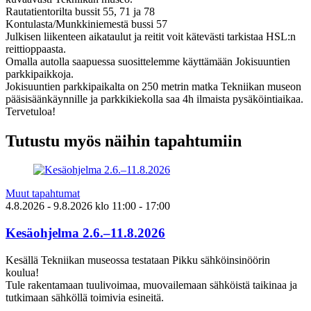
Rautatientorilta bussit 55, 71 ja 78
Kontulasta/Munkkiniemestä bussi 57
Julkisen liikenteen aikataulut ja reitit voit kätevästi tarkistaa HSL:n
reittioppaasta.
Omalla autolla saapuessa suosittelemme käyttämään Jokisuuntien
parkkipaikkoja.
Jokisuuntien parkkipaikalta on 250 metrin matka Tekniikan museon
pääsisäänkäynnille ja parkkikiekolla saa 4h ilmaista pysäköintiaikaa.
Tervetuloa!
Tutustu myös näihin tapahtumiin
Muut tapahtumat
4.8.2026
- 9.8.2026
klo
11:00
- 17:00
Kesäohjelma 2.6.–11.8.2026
Kesällä Tekniikan museossa testataan Pikku sähköinsinöörin
koulua!
Tule rakentamaan tuulivoimaa, muovailemaan sähköistä taikinaa ja
tutkimaan sähköllä toimivia esineitä.