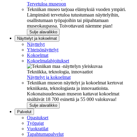
Tervetuloa museoon
Tekniikan museo tarjoaa elämyksiä vuoden ympäri.
Lämpimästi tervetuloa tutustumaan näyttelyihin,
osallistumaan työpajoihin tai piipahtamaan
museokaupassa. Toivottavasti näemme pian!
Sulje alavalikko
Näyttelyt ja kokoelmat
Näyttelyt
Yhteisönäyttelyt
Kokoelmat
Kokoelmalahjoitukset
Tekniikka, teknologia, innovaatiot
Näyttelyt ja kokoelmat
Tekniikan museon näyttelyt ja kokoelmat kertovat
tekniikasta, teknologiasta ja innovaatioista.
Kokonaisuudessaan museon kattavat kokoelmat
sisältävät 18 700 esinettä ja 55 000 valokuvaa!
Sulje alavalikko
Palvelut
Opastukset
Työpajat
Vuokratilat
Tapahtumapalvelut