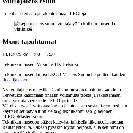
voittajateos esillä
Tule ihastelemaan ja rakentelemaan LEGOja
Muut tapahtumat
14.1.2025
klo
11:00
- 17:00
Tekniikan museo, Viikintie 1D, Helsinki
Tekniikan museo tarjosi LEGO Masters Suomelle puitteet kauden
finaalijaksoon
Nyt voittajateos on esillä Tekniikan museon tapahtuma-aukiolla.
Tervetuloa katsomaan finaalin voittanutta teosta ja rakentamaan
omia visioita viereiselle LEGO-pisteelle.
Valmiista työstä voit ottaa kuvan ja laittaa sen sosiaaliseen mediaan
käyttäen seuraavia tunnisteita @tekniikanmuseo @nelonen
#LEGOMastersSuomi
Tekniikan museoon pääset kätevästi julkisella liikenteellä suoraan
Rautatientorilta. Oikean pysäkin löydät helposti, sillä sen nimi on
kuvaavasti Tekniikan museo.