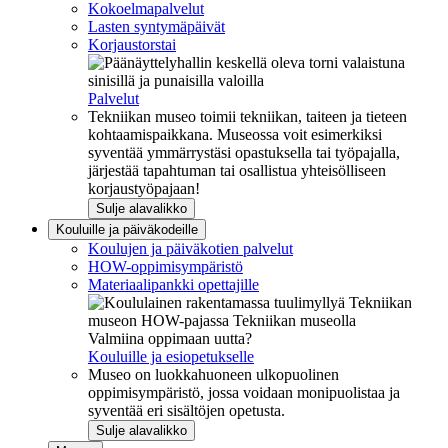
Kokoelmapalvelut
Lasten syntymäpäivät
Korjaustorstai
Palvelut
Tekniikan museo toimii tekniikan, taiteen ja tieteen
kohtaamispaikkana. Museossa voit esimerkiksi
syventää ymmärrystäsi opastuksella tai työpajalla,
järjestää tapahtuman tai osallistua yhteisölliseen
korjaustyöpajaan!
Sulje alavalikko
Kouluille ja päiväkodeille
Koulujen ja päiväkotien palvelut
HOW-oppimisympäristö
Materiaalipankki opettajille
Valmiina oppimaan uutta?
Kouluille ja esiopetukselle
Museo on luokkahuoneen ulkopuolinen
oppimisympäristö, jossa voidaan monipuolistaa ja
syventää eri sisältöjen opetusta.
Sulje alavalikko