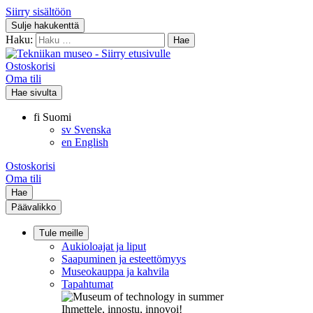
Siirry sisältöön
Sulje hakukenttä
Haku:
Ostoskorisi
Oma tili
Hae sivulta
fi
Suomi
sv
Svenska
en
English
Ostoskorisi
Oma tili
Hae
Päävalikko
Tule meille
Aukioloajat ja liput
Saapuminen ja esteettömyys
Museokauppa ja kahvila
Tapahtumat
Ihmettele, innostu, innovoi!