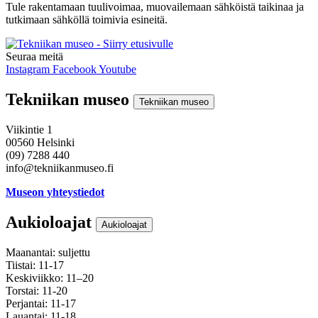
Tule rakentamaan tuulivoimaa, muovailemaan sähköistä taikinaa ja
tutkimaan sähköllä toimivia esineitä.
Seuraa meitä
Instagram
Facebook
Youtube
Tekniikan museo
Tekniikan museo
Viikintie 1
00560 Helsinki
(09) 7288 440
info@tekniikanmuseo.fi
Museon yhteystiedot
Aukioloajat
Aukioloajat
Maanantai: suljettu
Tiistai: 11-17
Keskiviikko: 11–20
Torstai: 11-20
Perjantai: 11-17
Lauantai: 11-18