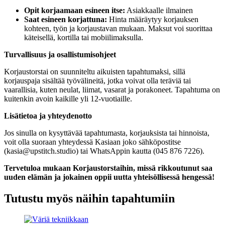
Opit korjaamaan esineen itse:
Asiakkaalle ilmainen
Saat esineen korjattuna:
Hinta määräytyy korjauksen
kohteen, työn ja korjaustavan mukaan. Maksut voi suorittaa
käteisellä, kortilla tai mobiilimaksulla.
Turvallisuus ja osallistumisohjeet
Korjaustorstai on suunniteltu aikuisten tapahtumaksi, sillä
korjauspaja sisältää työvälineitä, jotka voivat olla teräviä tai
vaarallisia, kuten neulat, liimat, vasarat ja porakoneet. Tapahtuma on
kuitenkin avoin kaikille yli 12-vuotiaille.
Lisätietoa ja yhteydenotto
Jos sinulla on kysyttävää tapahtumasta, korjauksista tai hinnoista,
voit olla suoraan yhteydessä Kasiaan joko sähköpostitse
(
kasia@upstitch.studio
) tai WhatsAppin kautta (045 876 7226).
Tervetuloa mukaan Korjaustorstaihin, missä rikkoutunut saa
uuden elämän ja jokainen oppii uutta yhteisöllisessä hengessä!
Tutustu myös näihin tapahtumiin