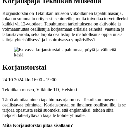
Korjauspaja Tekniikan Museolla
Korjaustorstai on Tekniikan museon viikoittainen tapahtumasarja,
joka on suunnattu erityisesti senioreille, mutta toivottaa tervetulleeksi
kaikki yli 12-vuotiaat. Tapahtuman tarkoituksena on aktivoida ja
voimaannuttaa osallistujia korjaamaan erilaisia esineitä, vaatteita ja
taloustavaroita, sekä tarjota osallistujille mahdollisuus oppia uusia
taitoja yhteisöllisessä ja inspiroivassa ympäristössä.
Korjaustorstai
24.10.2024
klo
16:00
- 19:00
Tekniikan museo, Viikintie 1D, Helsinki
Tämä ainutlaatuinen tapahtumasarja on osa Tekniikan museon
osallistavaa toimintaa. Korjaustorstai on ilmainen osallistujille, ja se
tarjoaa opastusta sekä suomeksi että englanniksi, tehden siitä
helposti lähestyttävän laajalle kohderyhmälle.
Mitä Korjaustorstai pitää sisällään?