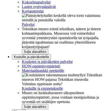
Kokoelmapalvelut
Lasten syntymäpäivät
Korjaustorstai
Palvelut
Tekniikan museo toimii tekniikan, taiteen ja tieteen
kohtaamispaikkana. Museossa voit esimerkiksi
syventää ymmärrystäsi opastuksella tai työpajalla,
järjestää tapahtuman tai osallistua yhteisölliseen
korjaustyöpajaan!
Sulje alavalikko
Kouluille ja päiväkodeille
Koulujen ja päiväkotien palvelut
HOW-oppimisympäristö
Materiaalipankki opettajille
Valmiina oppimaan uutta?
Kouluille ja esiopetukselle
Museo on luokkahuoneen ulkopuolinen
oppimisympäristö, jossa voidaan monipuolistaa ja
syventää eri sisältöjen opetusta.
Sulje alavalikko