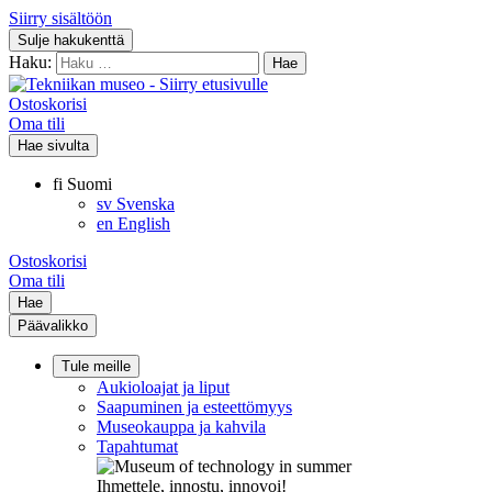
Siirry sisältöön
Sulje hakukenttä
Haku:
Ostoskorisi
Oma tili
Hae sivulta
fi
Suomi
sv
Svenska
en
English
Ostoskorisi
Oma tili
Hae
Päävalikko
Tule meille
Aukioloajat ja liput
Saapuminen ja esteettömyys
Museokauppa ja kahvila
Tapahtumat
Ihmettele, innostu, innovoi!