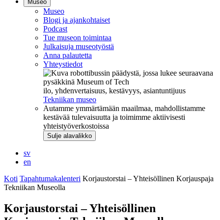
Museo
Museo
Blogi ja ajankohtaiset
Podcast
Tue museon toimintaa
Julkaisuja museotyöstä
Anna palautetta
Yhteystiedot
ilo, yhdenvertaisuus, kestävyys, asiantuntijuus
Tekniikan museo
Autamme ymmärtämään maailmaa, mahdollistamme
kestävää tulevaisuutta ja toimimme aktiivisesti
yhteistyöverkostoissa
Sulje alavalikko
sv
en
Koti
Tapahtumakalenteri
Korjaustorstai – Yhteisöllinen Korjauspaja
Tekniikan Museolla
Korjaustorstai – Yhteisöllinen