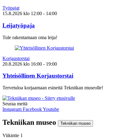
Työpajat
15.8.2026
klo
12:00
- 14:00
Leijatyöpaja
Tule rakentamaan oma leija!
Korjaustorstai
20.8.2026
klo
16:00
- 19:00
Yhteisöllinen Korjaustorstai
Tervetuloa korjaamaan esineitä Tekniikan museolle!
Seuraa meitä
Instagram
Facebook
Youtube
Tekniikan museo
Tekniikan museo
Viikintie 1