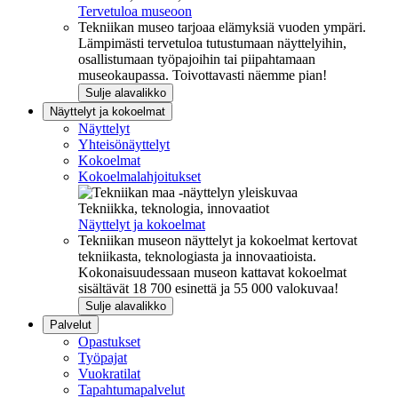
Tervetuloa museoon
Tekniikan museo tarjoaa elämyksiä vuoden ympäri.
Lämpimästi tervetuloa tutustumaan näyttelyihin,
osallistumaan työpajoihin tai piipahtamaan
museokaupassa. Toivottavasti näemme pian!
Sulje alavalikko
Näyttelyt ja kokoelmat
Näyttelyt
Yhteisönäyttelyt
Kokoelmat
Kokoelmalahjoitukset
Tekniikka, teknologia, innovaatiot
Näyttelyt ja kokoelmat
Tekniikan museon näyttelyt ja kokoelmat kertovat
tekniikasta, teknologiasta ja innovaatioista.
Kokonaisuudessaan museon kattavat kokoelmat
sisältävät 18 700 esinettä ja 55 000 valokuvaa!
Sulje alavalikko
Palvelut
Opastukset
Työpajat
Vuokratilat
Tapahtumapalvelut