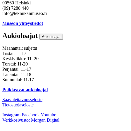
00560 Helsinki
(09) 7288 440
info@tekniikanmuseo.fi
Museon yhteystiedot
Aukioloajat
Aukioloajat
Maanantai: suljettu
Tiistai: 11-17
Keskiviikko: 11–20
Torstai: 11-20
Perjantai: 11-17
Lauantai: 11-18
Sunnuntai: 11-17
Poikkeavat aukioloajat
Saavutettavuusseloste
Tietosuojaseloste
Instagram
Facebook
Youtube
Verkkosivusto: Morgan Digital