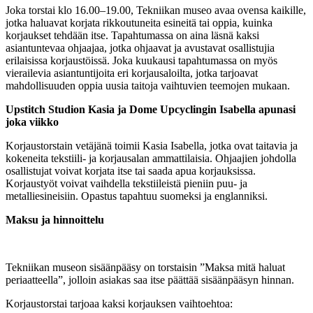
Joka torstai klo 16.00–19.00, Tekniikan museo avaa ovensa kaikille,
jotka haluavat korjata rikkoutuneita esineitä tai oppia, kuinka
korjaukset tehdään itse. Tapahtumassa on aina läsnä kaksi
asiantuntevaa ohjaajaa, jotka ohjaavat ja avustavat osallistujia
erilaisissa korjaustöissä. Joka kuukausi tapahtumassa on myös
vierailevia asiantuntijoita eri korjausaloilta, jotka tarjoavat
mahdollisuuden oppia uusia taitoja vaihtuvien teemojen mukaan.
Upstitch Studion Kasia ja Dome Upcyclingin Isabella apunasi
joka viikko
Korjaustorstain vetäjänä toimii Kasia Isabella, jotka ovat taitavia ja
kokeneita tekstiili- ja korjausalan ammattilaisia. Ohjaajien johdolla
osallistujat voivat korjata itse tai saada apua korjauksissa.
Korjaustyöt voivat vaihdella tekstiileistä pieniin puu- ja
metalliesineisiin. Opastus tapahtuu suomeksi ja englanniksi.
Maksu ja hinnoittelu
Tekniikan museon sisäänpääsy on torstaisin ”Maksa mitä haluat
periaatteella”, jolloin asiakas saa itse päättää sisäänpääsyn hinnan.
Korjaustorstai tarjoaa kaksi korjauksen vaihtoehtoa: