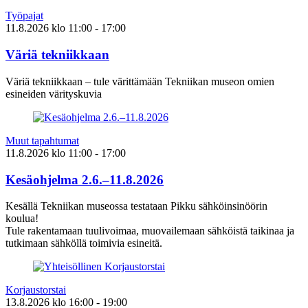
Työpajat
11.8.2026
klo
11:00
- 17:00
Väriä tekniikkaan
Väriä tekniikkaan – tule värittämään Tekniikan museon omien
esineiden värityskuvia
Muut tapahtumat
11.8.2026
klo
11:00
- 17:00
Kesäohjelma 2.6.–11.8.2026
Kesällä Tekniikan museossa testataan Pikku sähköinsinöörin
koulua!
Tule rakentamaan tuulivoimaa, muovailemaan sähköistä taikinaa ja
tutkimaan sähköllä toimivia esineitä.
Korjaustorstai
13.8.2026
klo
16:00
- 19:00