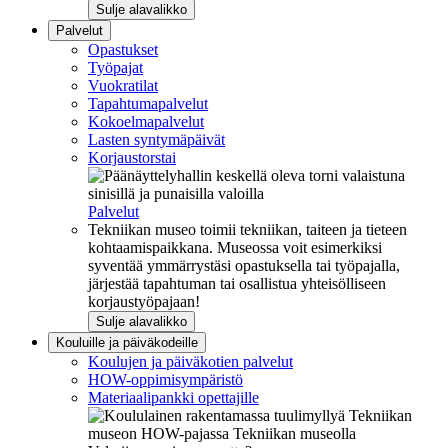
Sulje alavalikko
Palvelut
Opastukset
Työpajat
Vuokratilat
Tapahtumapalvelut
Kokoelmapalvelut
Lasten syntymäpäivät
Korjaustorstai
Palvelut
Tekniikan museo toimii tekniikan, taiteen ja tieteen
kohtaamispaikkana. Museossa voit esimerkiksi
syventää ymmärrystäsi opastuksella tai työpajalla,
järjestää tapahtuman tai osallistua yhteisölliseen
korjaustyöpajaan!
Sulje alavalikko
Kouluille ja päiväkodeille
Koulujen ja päiväkotien palvelut
HOW-oppimisympäristö
Materiaalipankki opettajille