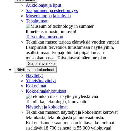
Aukioloajat ja liput
Saapuminen ja esteettömyys
Museokauppa ja kahvila
Tapahtumat
Ihmettele, innostu, innovoi!
Tervetuloa museoon
Tekniikan museo tarjoaa elämyksiä vuoden ympäri.
Lämpimästi tervetuloa tutustumaan näyttelyihin,
osallistumaan työpajoihin tai piipahtamaan
museokaupassa. Toivottavasti näemme pian!
Sulje alavalikko
Näyttelyt ja kokoelmat
Näyttelyt
Yhteisönäyttelyt
Kokoelmat
Kokoelmalahjoitukset
Tekniikka, teknologia, innovaatiot
Näyttelyt ja kokoelmat
Tekniikan museon näyttelyt ja kokoelmat kertovat
tekniikasta, teknologiasta ja innovaatioista.
Kokonaisuudessaan museon kattavat kokoelmat
sisältävät 18 700 esinettä ja 55 000 valokuvaa!