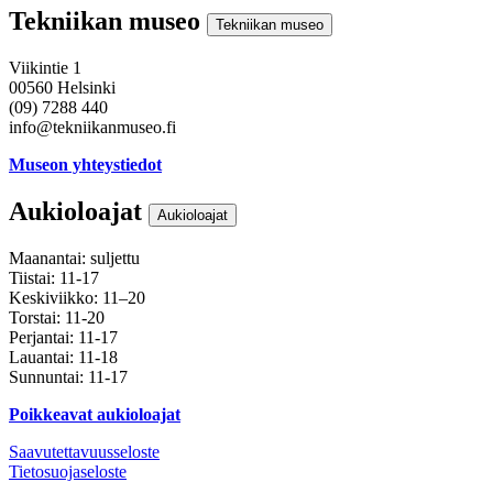
Tekniikan museo
Tekniikan museo
Viikintie 1
00560 Helsinki
(09) 7288 440
info@tekniikanmuseo.fi
Museon yhteystiedot
Aukioloajat
Aukioloajat
Maanantai: suljettu
Tiistai: 11-17
Keskiviikko: 11–20
Torstai: 11-20
Perjantai: 11-17
Lauantai: 11-18
Sunnuntai: 11-17
Poikkeavat aukioloajat
Saavutettavuusseloste
Tietosuojaseloste