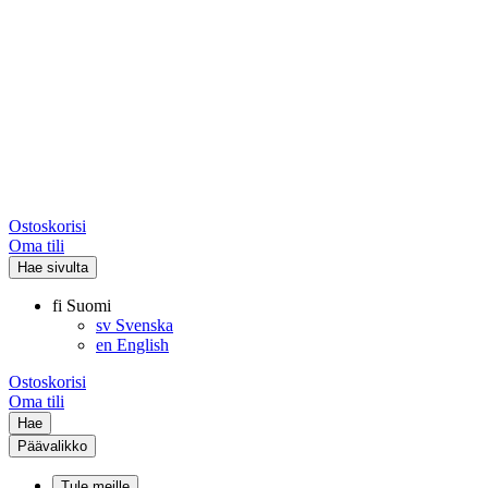
Ostoskorisi
Oma tili
Hae sivulta
fi
Suomi
sv
Svenska
en
English
Ostoskorisi
Oma tili
Hae
Päävalikko
Tule meille