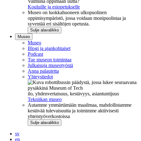
Valmiina oppimaan uutta?
Kouluille ja esiopetukselle
Museo on luokkahuoneen ulkopuolinen
oppimisympäristö, jossa voidaan monipuolistaa ja
syventää eri sisältöjen opetusta.
Sulje alavalikko
Museo
Museo
Blogi ja ajankohtaiset
Podcast
Tue museon toimintaa
Julkaisuja museotyöstä
Anna palautetta
Yhteystiedot
ilo, yhdenvertaisuus, kestävyys, asiantuntijuus
Tekniikan museo
Autamme ymmärtämään maailmaa, mahdollistamme
kestävää tulevaisuutta ja toimimme aktiivisesti
yhteistyöverkostoissa
Sulje alavalikko
sv
en