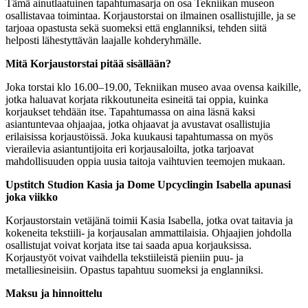
Tämä ainutlaatuinen tapahtumasarja on osa Tekniikan museon
osallistavaa toimintaa. Korjaustorstai on ilmainen osallistujille, ja se
tarjoaa opastusta sekä suomeksi että englanniksi, tehden siitä
helposti lähestyttävän laajalle kohderyhmälle.
Mitä Korjaustorstai pitää sisällään?
Joka torstai klo 16.00–19.00, Tekniikan museo avaa ovensa kaikille,
jotka haluavat korjata rikkoutuneita esineitä tai oppia, kuinka
korjaukset tehdään itse. Tapahtumassa on aina läsnä kaksi
asiantuntevaa ohjaajaa, jotka ohjaavat ja avustavat osallistujia
erilaisissa korjaustöissä. Joka kuukausi tapahtumassa on myös
vierailevia asiantuntijoita eri korjausaloilta, jotka tarjoavat
mahdollisuuden oppia uusia taitoja vaihtuvien teemojen mukaan.
Upstitch Studion Kasia ja Dome Upcyclingin Isabella apunasi
joka viikko
Korjaustorstain vetäjänä toimii Kasia Isabella, jotka ovat taitavia ja
kokeneita tekstiili- ja korjausalan ammattilaisia. Ohjaajien johdolla
osallistujat voivat korjata itse tai saada apua korjauksissa.
Korjaustyöt voivat vaihdella tekstiileistä pieniin puu- ja
metalliesineisiin. Opastus tapahtuu suomeksi ja englanniksi.
Maksu ja hinnoittelu