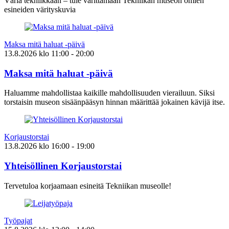
Väriä tekniikkaan – tule värittämään Tekniikan museon omien
esineiden värityskuvia
Maksa mitä haluat -päivä
13.8.2026
klo
11:00
- 20:00
Maksa mitä haluat -päivä
Haluamme mahdollistaa kaikille mahdollisuuden vierailuun. Siksi
torstaisin museon sisäänpääsyn hinnan määrittää jokainen kävijä itse.
Korjaustorstai
13.8.2026
klo
16:00
- 19:00
Yhteisöllinen Korjaustorstai
Tervetuloa korjaamaan esineitä Tekniikan museolle!
Työpajat