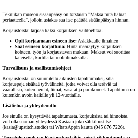
Tekniikan museon sisäänpääsy on torstaisin ”Maksa mitä haluat
periaatteella”, jolloin asiakas saa itse päättää sisäänpääsyn hinnan.
Korjaustorstai tarjoaa kaksi korjauksen vaihtoehtoa:
Opit korjaamaan esineen itse:
Asiakkaalle ilmainen
Saat esineen korjattuna:
Hinta määräytyy korjauksen
kohteen, työn ja korjaustavan mukaan. Maksut voi suorittaa
käteisellä, kortilla tai mobiilimaksulla.
Turvallisuus ja osallistumisohjeet
Korjaustorstai on suunniteltu aikuisten tapahtumaksi, sillä
korjauspaja sisältää työvälineitä, jotka voivat olla teräviä tai
vaarallisia, kuten neulat, liimat, vasarat ja porakoneet. Tapahtuma on
kuitenkin avoin kaikille yli 12-vuotiaille.
Lisätietoa ja yhteydenotto
Jos sinulla on kysyttävää tapahtumasta, korjauksista tai hinnoista,
voit olla suoraan yhteydessä Kasiaan joko sähköpostitse
(
kasia@upstitch.studio
) tai WhatsAppin kautta (045 876 7226).
Tervetuloa mukaan Korjaustorstaihin, missä rikkoutunut saa