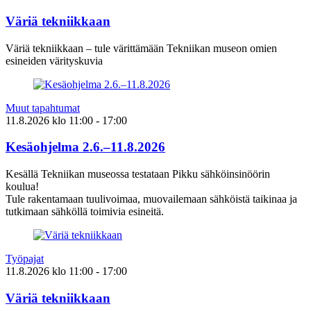
Väriä tekniikkaan
Väriä tekniikkaan – tule värittämään Tekniikan museon omien
esineiden värityskuvia
Muut tapahtumat
11.8.2026
klo
11:00
- 17:00
Kesäohjelma 2.6.–11.8.2026
Kesällä Tekniikan museossa testataan Pikku sähköinsinöörin
koulua!
Tule rakentamaan tuulivoimaa, muovailemaan sähköistä taikinaa ja
tutkimaan sähköllä toimivia esineitä.
Työpajat
11.8.2026
klo
11:00
- 17:00
Väriä tekniikkaan