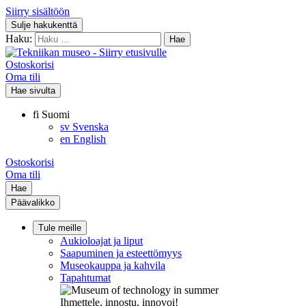
Siirry sisältöön
Sulje hakukenttä
Haku:
Ostoskorisi
Oma tili
Hae sivulta
fi
Suomi
sv
Svenska
en
English
Ostoskorisi
Oma tili
Hae
Päävalikko
Tule meille
Aukioloajat ja liput
Saapuminen ja esteettömyys
Museokauppa ja kahvila
Tapahtumat
Ihmettele, innostu, innovoi!