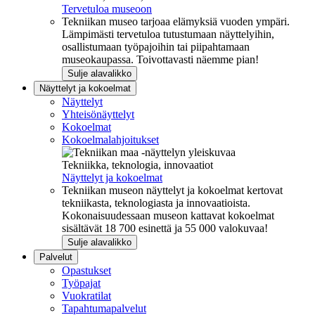
Tervetuloa museoon
Tekniikan museo tarjoaa elämyksiä vuoden ympäri.
Lämpimästi tervetuloa tutustumaan näyttelyihin,
osallistumaan työpajoihin tai piipahtamaan
museokaupassa. Toivottavasti näemme pian!
Sulje alavalikko
Näyttelyt ja kokoelmat
Näyttelyt
Yhteisönäyttelyt
Kokoelmat
Kokoelmalahjoitukset
Tekniikka, teknologia, innovaatiot
Näyttelyt ja kokoelmat
Tekniikan museon näyttelyt ja kokoelmat kertovat
tekniikasta, teknologiasta ja innovaatioista.
Kokonaisuudessaan museon kattavat kokoelmat
sisältävät 18 700 esinettä ja 55 000 valokuvaa!
Sulje alavalikko
Palvelut
Opastukset
Työpajat
Vuokratilat
Tapahtumapalvelut