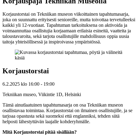
Korjauspaja Tekniikan Museolla
Korjaustorstai on Tekniikan museon viikoittainen tapahtumasarja,
joka on suunnattu erityisesti senioreille, mutta toivottaa tervetulleeksi
kaikki yli 12-vuotiaat. Tapahtuman tarkoituksena on aktivoida ja
voimaannuttaa osallistujia korjaamaan erilaisia esineitä, vaatteita ja
taloustavaroita, sekä tarjota osallistujille mahdollisuus oppia uusia
taitoja yhteisöllisessä ja inspiroivassa ympäristössä.
Korjaustorstai
6.2.2025
klo
16:00
- 19:00
Tekniikan museo, Viikintie 1D, Helsinki
Tämä ainutlaatuinen tapahtumasarja on osa Tekniikan museon
osallistavaa toimintaa. Korjaustorstai on ilmainen osallistujille, ja se
tarjoaa opastusta sekä suomeksi että englanniksi, tehden siitä
helposti lähestyttävän laajalle kohderyhmälle.
Mitä Korjaustorstai pitää sisällään?