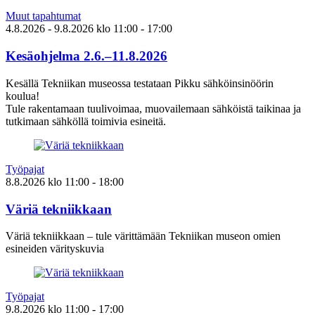
Muut tapahtumat
4.8.2026
- 9.8.2026
klo
11:00
- 17:00
Kesäohjelma 2.6.–11.8.2026
Kesällä Tekniikan museossa testataan Pikku sähköinsinöörin
koulua!
Tule rakentamaan tuulivoimaa, muovailemaan sähköistä taikinaa ja
tutkimaan sähköllä toimivia esineitä.
Työpajat
8.8.2026
klo
11:00
- 18:00
Väriä tekniikkaan
Väriä tekniikkaan – tule värittämään Tekniikan museon omien
esineiden värityskuvia
Työpajat
9.8.2026
klo
11:00
- 17:00