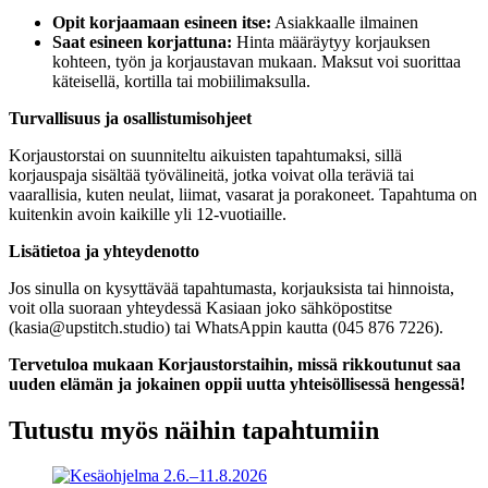
Opit korjaamaan esineen itse:
Asiakkaalle ilmainen
Saat esineen korjattuna:
Hinta määräytyy korjauksen
kohteen, työn ja korjaustavan mukaan. Maksut voi suorittaa
käteisellä, kortilla tai mobiilimaksulla.
Turvallisuus ja osallistumisohjeet
Korjaustorstai on suunniteltu aikuisten tapahtumaksi, sillä
korjauspaja sisältää työvälineitä, jotka voivat olla teräviä tai
vaarallisia, kuten neulat, liimat, vasarat ja porakoneet. Tapahtuma on
kuitenkin avoin kaikille yli 12-vuotiaille.
Lisätietoa ja yhteydenotto
Jos sinulla on kysyttävää tapahtumasta, korjauksista tai hinnoista,
voit olla suoraan yhteydessä Kasiaan joko sähköpostitse
(
kasia@upstitch.studio
) tai WhatsAppin kautta (045 876 7226).
Tervetuloa mukaan Korjaustorstaihin, missä rikkoutunut saa
uuden elämän ja jokainen oppii uutta yhteisöllisessä hengessä!
Tutustu myös näihin tapahtumiin