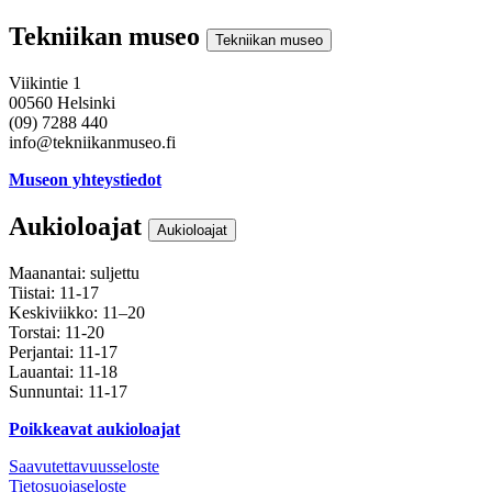
Tekniikan museo
Tekniikan museo
Viikintie 1
00560 Helsinki
(09) 7288 440
info@tekniikanmuseo.fi
Museon yhteystiedot
Aukioloajat
Aukioloajat
Maanantai: suljettu
Tiistai: 11-17
Keskiviikko: 11–20
Torstai: 11-20
Perjantai: 11-17
Lauantai: 11-18
Sunnuntai: 11-17
Poikkeavat aukioloajat
Saavutettavuusseloste
Tietosuojaseloste