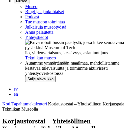
Museo
Museo
Blogi ja ajankohtaiset
Podcast
Tue museon toimintaa
Julkaisuja museotyöstä
Anna palautetta
Yhteystiedot
ilo, yhdenvertaisuus, kestävyys, asiantuntijuus
Tekniikan museo
Autamme ymmärtämään maailmaa, mahdollistamme
kestävää tulevaisuutta ja toimimme aktiivisesti
yhteistyöverkostoissa
Sulje alavalikko
sv
en
Koti
Tapahtumakalenteri
Korjaustorstai – Yhteisöllinen Korjauspaja
Tekniikan Museolla
Korjaustorstai – Yhteisöllinen