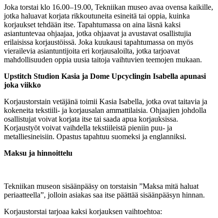
Joka torstai klo 16.00–19.00, Tekniikan museo avaa ovensa kaikille,
jotka haluavat korjata rikkoutuneita esineitä tai oppia, kuinka
korjaukset tehdään itse. Tapahtumassa on aina läsnä kaksi
asiantuntevaa ohjaajaa, jotka ohjaavat ja avustavat osallistujia
erilaisissa korjaustöissä. Joka kuukausi tapahtumassa on myös
vierailevia asiantuntijoita eri korjausaloilta, jotka tarjoavat
mahdollisuuden oppia uusia taitoja vaihtuvien teemojen mukaan.
Upstitch Studion Kasia ja Dome Upcyclingin Isabella apunasi
joka viikko
Korjaustorstain vetäjänä toimii Kasia Isabella, jotka ovat taitavia ja
kokeneita tekstiili- ja korjausalan ammattilaisia. Ohjaajien johdolla
osallistujat voivat korjata itse tai saada apua korjauksissa.
Korjaustyöt voivat vaihdella tekstiileistä pieniin puu- ja
metalliesineisiin. Opastus tapahtuu suomeksi ja englanniksi.
Maksu ja hinnoittelu
Tekniikan museon sisäänpääsy on torstaisin ”Maksa mitä haluat
periaatteella”, jolloin asiakas saa itse päättää sisäänpääsyn hinnan.
Korjaustorstai tarjoaa kaksi korjauksen vaihtoehtoa: