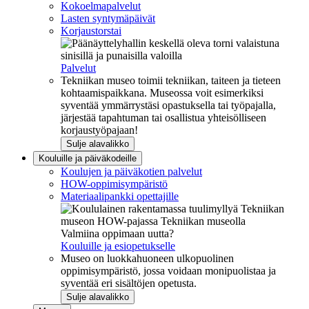
Kokoelmapalvelut
Lasten syntymäpäivät
Korjaustorstai
Palvelut
Tekniikan museo toimii tekniikan, taiteen ja tieteen
kohtaamispaikkana. Museossa voit esimerkiksi
syventää ymmärrystäsi opastuksella tai työpajalla,
järjestää tapahtuman tai osallistua yhteisölliseen
korjaustyöpajaan!
Sulje alavalikko
Kouluille ja päiväkodeille
Koulujen ja päiväkotien palvelut
HOW-oppimisympäristö
Materiaalipankki opettajille
Valmiina oppimaan uutta?
Kouluille ja esiopetukselle
Museo on luokkahuoneen ulkopuolinen
oppimisympäristö, jossa voidaan monipuolistaa ja
syventää eri sisältöjen opetusta.
Sulje alavalikko