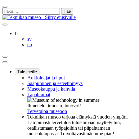
Siirry
Sulje
sisältöön
Haku:
hakukenttä
Ostoskorisi
Oma
Hae
tili
sivulta
Suomi
fi
Svenska
sv
English
en
Ostoskorisi
Oma
Hae
tili
Päävalikko
Tule meille
Aukioloajat ja liput
Saapuminen ja esteettömyys
Museokauppa ja kahvila
Tapahtumat
Ihmettele, innostu, innovoi!
Tervetuloa museoon
Tekniikan museo tarjoaa elämyksiä vuoden ympäri.
Lämpimästi tervetuloa tutustumaan näyttelyihin,
osallistumaan työpajoihin tai piipahtamaan
museokaupassa. Toivottavasti näemme pian!