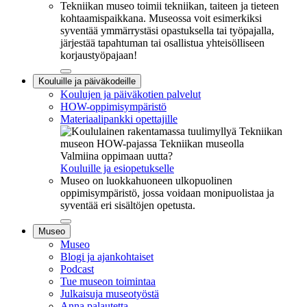
Tekniikan museo toimii tekniikan, taiteen ja tieteen
kohtaamispaikkana. Museossa voit esimerkiksi
syventää ymmärrystäsi opastuksella tai työpajalla,
järjestää tapahtuman tai osallistua yhteisölliseen
korjaustyöpajaan!
Sulje
Kouluille ja päiväkodeille
alavalikko
Koulujen ja päiväkotien palvelut
HOW-oppimisympäristö
Materiaalipankki opettajille
Valmiina oppimaan uutta?
Kouluille ja esiopetukselle
Museo on luokkahuoneen ulkopuolinen
oppimisympäristö, jossa voidaan monipuolistaa ja
syventää eri sisältöjen opetusta.
Sulje
Museo
alavalikko
Museo
Blogi ja ajankohtaiset
Podcast
Tue museon toimintaa
Julkaisuja museotyöstä
Anna palautetta