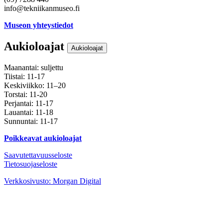
info@tekniikanmuseo.fi
Museon yhteystiedot
Aukioloajat
Aukioloajat
Maanantai: suljettu
Tiistai: 11-17
Keskiviikko: 11–20
Torstai: 11-20
Perjantai: 11-17
Lauantai: 11-18
Sunnuntai: 11-17
Poikkeavat aukioloajat
Saavutettavuusseloste
Tietosuojaseloste
Instagram
Facebook
Youtube
Verkkosivusto: Morgan Digital