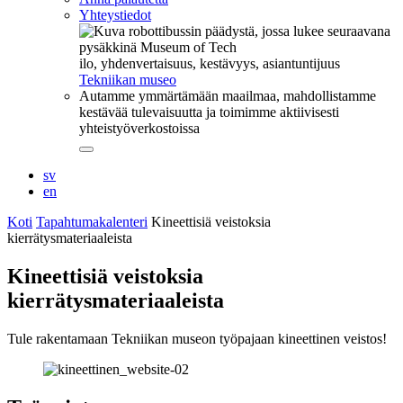
Yhteystiedot
ilo, yhdenvertaisuus, kestävyys, asiantuntijuus
Tekniikan museo
Autamme ymmärtämään maailmaa, mahdollistamme
kestävää tulevaisuutta ja toimimme aktiivisesti
yhteistyöverkostoissa
Sulje
alavalikko
sv
en
Koti
Tapahtumakalenteri
Kineettisiä veistoksia
kierrätysmateriaaleista
Kineettisiä veistoksia
kierrätysmateriaaleista
Tule rakentamaan Tekniikan museon työpajaan kineettinen veistos!