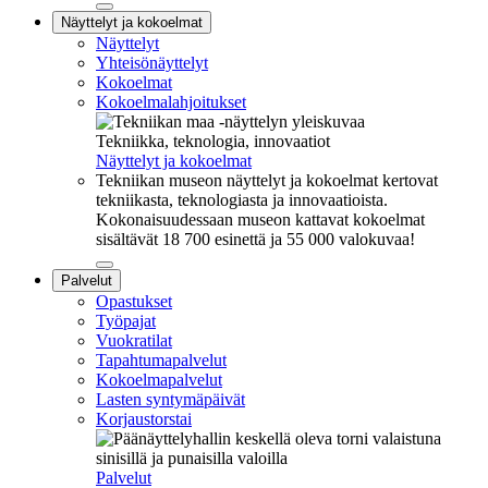
Sulje
Näyttelyt ja kokoelmat
alavalikko
Näyttelyt
Yhteisönäyttelyt
Kokoelmat
Kokoelmalahjoitukset
Tekniikka, teknologia, innovaatiot
Näyttelyt ja kokoelmat
Tekniikan museon näyttelyt ja kokoelmat kertovat
tekniikasta, teknologiasta ja innovaatioista.
Kokonaisuudessaan museon kattavat kokoelmat
sisältävät 18 700 esinettä ja 55 000 valokuvaa!
Sulje
Palvelut
alavalikko
Opastukset
Työpajat
Vuokratilat
Tapahtumapalvelut
Kokoelmapalvelut
Lasten syntymäpäivät
Korjaustorstai
Palvelut