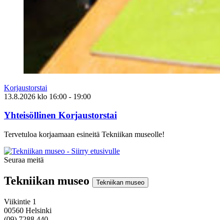
Korjaustorstai
13.8.2026
klo
16:00
- 19:00
Yhteisöllinen Korjaustorstai
Tervetuloa korjaamaan esineitä Tekniikan museolle!
Seuraa meitä
Instagram
Facebook
Youtube
Tekniikan museo
Tekniikan museo
Viikintie 1
00560 Helsinki
(09) 7288 440