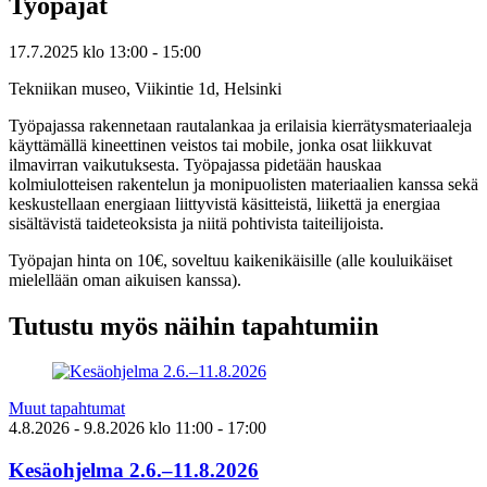
Työpajat
17.7.2025
klo
13:00
- 15:00
Tekniikan museo, Viikintie 1d, Helsinki
Työpajassa rakennetaan rautalankaa ja erilaisia kierrätysmateriaaleja
käyttämällä kineettinen veistos tai mobile, jonka osat liikkuvat
ilmavirran vaikutuksesta. Työpajassa pidetään hauskaa
kolmiulotteisen rakentelun ja monipuolisten materiaalien kanssa sekä
keskustellaan energiaan liittyvistä käsitteistä, liikettä ja energiaa
sisältävistä taideteoksista ja niitä pohtivista taiteilijoista.
Työpajan hinta on 10€, soveltuu kaikenikäisille (alle kouluikäiset
mielellään oman aikuisen kanssa).
Tutustu myös näihin tapahtumiin
Muut tapahtumat
4.8.2026
- 9.8.2026
klo
11:00
- 17:00
Kesäohjelma 2.6.–11.8.2026