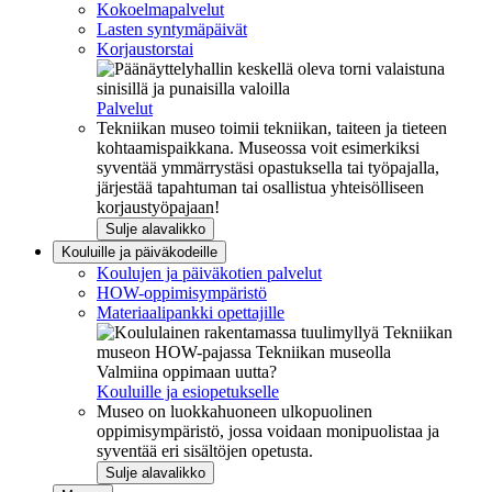
Kokoelmapalvelut
Lasten syntymäpäivät
Korjaustorstai
Palvelut
Tekniikan museo toimii tekniikan, taiteen ja tieteen
kohtaamispaikkana. Museossa voit esimerkiksi
syventää ymmärrystäsi opastuksella tai työpajalla,
järjestää tapahtuman tai osallistua yhteisölliseen
korjaustyöpajaan!
Sulje alavalikko
Kouluille ja päiväkodeille
Koulujen ja päiväkotien palvelut
HOW-oppimisympäristö
Materiaalipankki opettajille
Valmiina oppimaan uutta?
Kouluille ja esiopetukselle
Museo on luokkahuoneen ulkopuolinen
oppimisympäristö, jossa voidaan monipuolistaa ja
syventää eri sisältöjen opetusta.
Sulje alavalikko