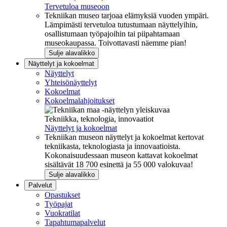
Tervetuloa museoon
Tekniikan museo tarjoaa elämyksiä vuoden ympäri.
Lämpimästi tervetuloa tutustumaan näyttelyihin,
osallistumaan työpajoihin tai piipahtamaan
museokaupassa. Toivottavasti näemme pian!
Sulje alavalikko
Näyttelyt ja kokoelmat
Näyttelyt
Yhteisönäyttelyt
Kokoelmat
Kokoelmalahjoitukset
Tekniikka, teknologia, innovaatiot
Näyttelyt ja kokoelmat
Tekniikan museon näyttelyt ja kokoelmat kertovat
tekniikasta, teknologiasta ja innovaatioista.
Kokonaisuudessaan museon kattavat kokoelmat
sisältävät 18 700 esinettä ja 55 000 valokuvaa!
Sulje alavalikko
Palvelut
Opastukset
Työpajat
Vuokratilat
Tapahtumapalvelut