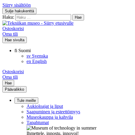
Siirry sisältöön
Sulje hakukenttä
Haku:
Ostoskorisi
Oma tili
Hae sivulta
fi
Suomi
sv
Svenska
en
English
Ostoskorisi
Oma tili
Hae
Päävalikko
Tule meille
Aukioloajat ja liput
Saapuminen ja esteettömyys
Museokauppa ja kahvila
Tapahtumat
Ihmettele, innostu, innovoi!