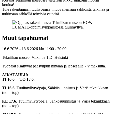
Kesällä Tekniikan museossa testataan Pikku sähköinsinöörin
koulua!
Tule rakentamaan tuulivoimaa, muovailemaan sähköistä taikinaa ja
tutkimaan sähköllä toimivia esineitä.
Muut tapahtumat
16.6.2026
- 18.6.2026
klo
11:00
- 20:00
Tekniikan museo, Viikintie 1 D, Helsinki
Työpajat sisältyvät pääsylipun hintaan ja lapset alle 7 v maksutta.
AIKATAULU:
TI 16.6. – TO 18.6.
TI 16.6.
Tuulimyllytyöpaja, Sähkösuunnistus ja Väriä tekniikkaan
(non-stop).
KE 17.6.
Tuulimyllytyöpaja, Sähkösuunnistus ja Väriä tekniikkaan
(non-stop).