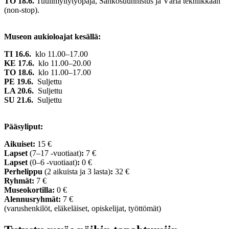
TO 18.6.
Tuulimyllytyöpaja, Sähkösuunnistus ja Väriä tekniikkaan
(non-stop).
Museon aukioloajat kesällä:
TI 16.6.
klo 11.00–17.00
KE 17.6.
klo 11.00–20.00
TO 18.6.
klo 11.00–17.00
PE 19.6.
Suljettu
LA 20.6.
Suljettu
SU 21.6.
Suljettu
Pääsyliput:
Aikuiset:
15 €
Lapset
(7–17 -vuotiaat)
:
7 €
Lapset
(0–6 -vuotiaat)
:
0 €
Perhelippu
(2 aikuista ja 3 lasta)
:
32 €
Ryhmät:
7 €
Museokortilla:
0 €
Alennusryhmät:
7 €
(varushenkilöt, eläkeläiset, opiskelijat, työttömät)