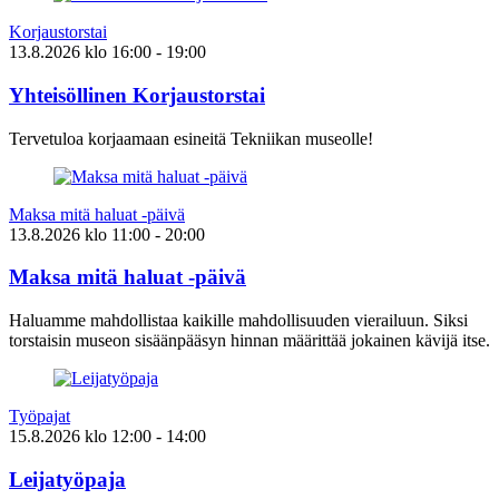
Korjaustorstai
13.8.2026
klo
16:00
- 19:00
Yhteisöllinen Korjaustorstai
Tervetuloa korjaamaan esineitä Tekniikan museolle!
Maksa mitä haluat -päivä
13.8.2026
klo
11:00
- 20:00
Maksa mitä haluat -päivä
Haluamme mahdollistaa kaikille mahdollisuuden vierailuun. Siksi
torstaisin museon sisäänpääsyn hinnan määrittää jokainen kävijä itse.
Työpajat
15.8.2026
klo
12:00
- 14:00
Leijatyöpaja