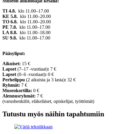
Museon aukioloajat kesällä:
TI 4.8.
klo 11.00–17.00
KE 5.8.
klo 11.00–20.00
TO 6.8.
klo 11.00–20.00
PE 7.8.
klo 11.00–17.00
LA 8.8.
klo 11.00–18.00
SU 9.8.
klo 11.00–17.00
Pääsyliput:
Aikuiset:
15 €
Lapset
(7–17 -vuotiaat)
:
7 €
Lapset
(0–6 -vuotiaat)
:
0 €
Perhelippu
(2 aikuista ja 3 lasta)
:
32 €
Ryhmät:
7 €
Museokortilla:
0 €
Alennusryhmät:
7 €
(varushenkilöt, eläkeläiset, opiskelijat, työttömät)
Tutustu myös näihin tapahtumiin