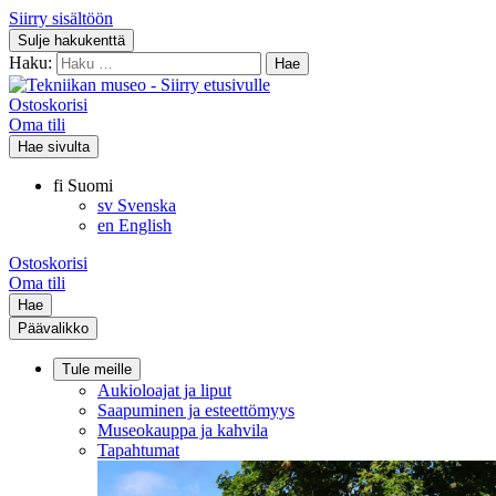
Siirry sisältöön
Sulje hakukenttä
Haku:
Ostoskorisi
Oma tili
Hae sivulta
fi
Suomi
sv
Svenska
en
English
Ostoskorisi
Oma tili
Hae
Päävalikko
Tule meille
Aukioloajat ja liput
Saapuminen ja esteettömyys
Museokauppa ja kahvila
Tapahtumat