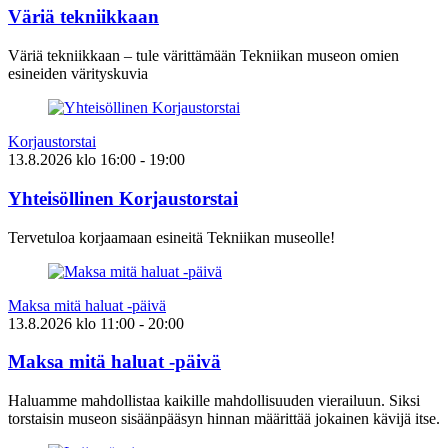
Väriä tekniikkaan
Väriä tekniikkaan – tule värittämään Tekniikan museon omien
esineiden värityskuvia
Korjaustorstai
13.8.2026
klo
16:00
- 19:00
Yhteisöllinen Korjaustorstai
Tervetuloa korjaamaan esineitä Tekniikan museolle!
Maksa mitä haluat -päivä
13.8.2026
klo
11:00
- 20:00
Maksa mitä haluat -päivä
Haluamme mahdollistaa kaikille mahdollisuuden vierailuun. Siksi
torstaisin museon sisäänpääsyn hinnan määrittää jokainen kävijä itse.