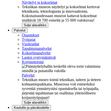
Näyttelyt ja kokoelmat
Tekniikan museon näyttelyt ja kokoelmat kertovat
tekniikasta, teknologiasta ja innovaatioista.
Kokonaisuudessaan museon kattavat kokoelmat
sisältävät 18 700 esinettä ja 55 000 valokuvaa!
Sulje alavalikko
Palvelut
Opastukset
Työpajat
Vuokratilat
Tapahtumapalvelut
Kokoelmapalvelut
Lasten syntymäpäivät
Korjaustorstai
Palvelut
Tekniikan museo toimii tekniikan, taiteen ja tieteen
kohtaamispaikkana. Museossa voit esimerkiksi
syventää ymmärrystäsi opastuksella tai työpajalla,
järjestää tapahtuman tai osallistua yhteisölliseen
korjaustyöpajaan!
Sulje alavalikko
Kouluille ja päiväkodeille