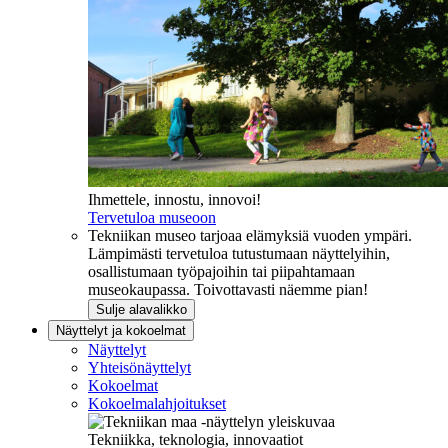
Ihmettele, innostu, innovoi!
Tervetuloa museoon
Tekniikan museo tarjoaa elämyksiä vuoden ympäri.
Lämpimästi tervetuloa tutustumaan näyttelyihin,
osallistumaan työpajoihin tai piipahtamaan
museokaupassa. Toivottavasti näemme pian!
Sulje alavalikko
Näyttelyt ja kokoelmat
Näyttelyt
Yhteisönäyttelyt
Kokoelmat
Kokoelmalahjoitukset
Tekniikka, teknologia, innovaatiot