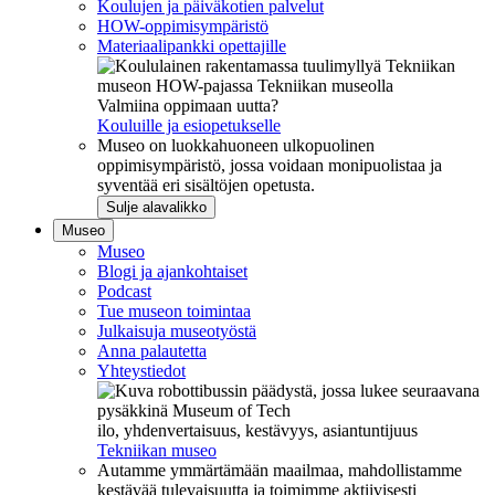
Koulujen ja päiväkotien palvelut
HOW-oppimisympäristö
Materiaalipankki opettajille
Valmiina oppimaan uutta?
Kouluille ja esiopetukselle
Museo on luokkahuoneen ulkopuolinen
oppimisympäristö, jossa voidaan monipuolistaa ja
syventää eri sisältöjen opetusta.
Sulje alavalikko
Museo
Museo
Blogi ja ajankohtaiset
Podcast
Tue museon toimintaa
Julkaisuja museotyöstä
Anna palautetta
Yhteystiedot
ilo, yhdenvertaisuus, kestävyys, asiantuntijuus
Tekniikan museo
Autamme ymmärtämään maailmaa, mahdollistamme
kestävää tulevaisuutta ja toimimme aktiivisesti