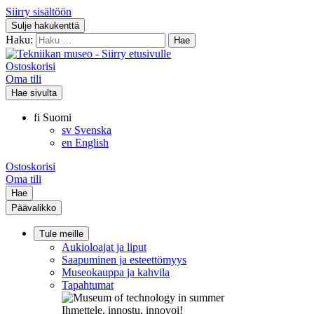
Siirry sisältöön
Sulje hakukenttä
Haku:
Ostoskorisi
Oma tili
Hae sivulta
fi
Suomi
sv
Svenska
en
English
Ostoskorisi
Oma tili
Hae
Päävalikko
Tule meille
Aukioloajat ja liput
Saapuminen ja esteettömyys
Museokauppa ja kahvila
Tapahtumat
Ihmettele, innostu, innovoi!