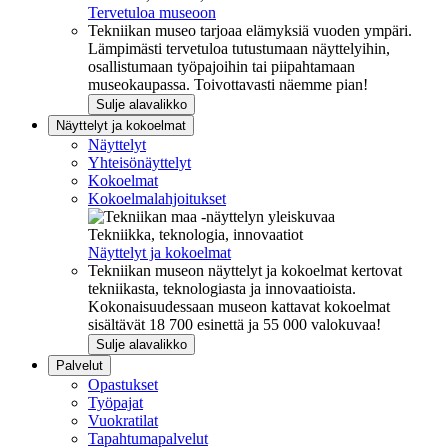
Tervetuloa museoon
Tekniikan museo tarjoaa elämyksiä vuoden ympäri.
Lämpimästi tervetuloa tutustumaan näyttelyihin,
osallistumaan työpajoihin tai piipahtamaan
museokaupassa. Toivottavasti näemme pian!
Sulje alavalikko
Näyttelyt ja kokoelmat
Näyttelyt
Yhteisönäyttelyt
Kokoelmat
Kokoelmalahjoitukset
Tekniikka, teknologia, innovaatiot
Näyttelyt ja kokoelmat
Tekniikan museon näyttelyt ja kokoelmat kertovat
tekniikasta, teknologiasta ja innovaatioista.
Kokonaisuudessaan museon kattavat kokoelmat
sisältävät 18 700 esinettä ja 55 000 valokuvaa!
Sulje alavalikko
Palvelut
Opastukset
Työpajat
Vuokratilat
Tapahtumapalvelut