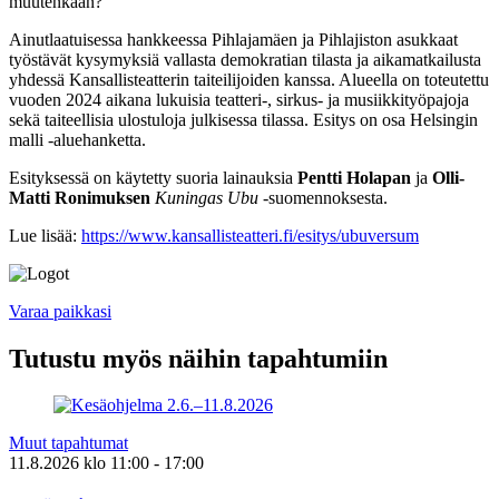
muutenkaan?
Ainutlaatuisessa hankkeessa Pihlajamäen ja Pihlajiston asukkaat
työstävät kysymyksiä vallasta demokratian tilasta ja aikamatkailusta
yhdessä Kansallisteatterin taiteilijoiden kanssa. Alueella on toteutettu
vuoden 2024 aikana lukuisia teatteri-, sirkus- ja musiikkityöpajoja
sekä taiteellisia ulostuloja julkisessa tilassa. Esitys on osa Helsingin
malli -aluehanketta.
Esityksessä on käytetty suoria lainauksia
Pentti Holapan
ja
Olli-
Matti Ronimuksen
Kuningas Ubu
-suomennoksesta.
Lue lisää:
https://www.kansallisteatteri.fi/esitys/ubuversum
Varaa paikkasi
Tutustu myös näihin tapahtumiin
Muut tapahtumat
11.8.2026
klo
11:00
- 17:00