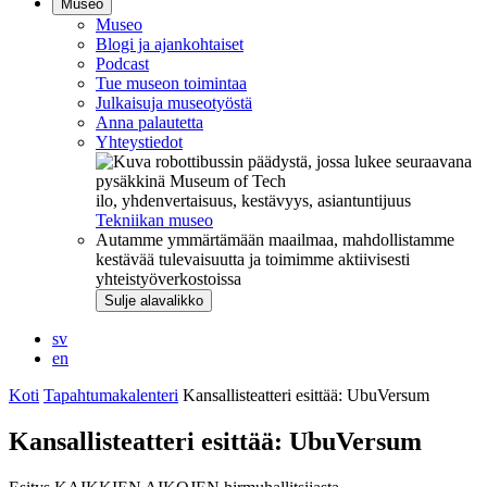
Museo
Museo
Blogi ja ajankohtaiset
Podcast
Tue museon toimintaa
Julkaisuja museotyöstä
Anna palautetta
Yhteystiedot
ilo, yhdenvertaisuus, kestävyys, asiantuntijuus
Tekniikan museo
Autamme ymmärtämään maailmaa, mahdollistamme
kestävää tulevaisuutta ja toimimme aktiivisesti
yhteistyöverkostoissa
Sulje alavalikko
sv
en
Koti
Tapahtumakalenteri
Kansallisteatteri esittää: UbuVersum
Kansallisteatteri esittää: UbuVersum