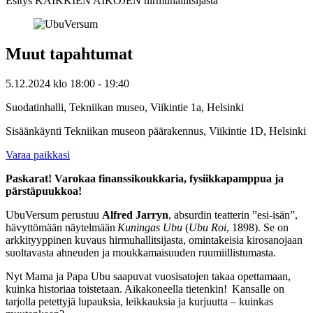
Esitys KAIKKIEN AIKOJEN hirmuhallitsijasta
Muut tapahtumat
5.12.2024
klo
18:00
- 19:40
Suodatinhalli, Tekniikan museo, Viikintie 1a, Helsinki
Sisäänkäynti Tekniikan museon päärakennus, Viikintie 1D, Helsinki
Varaa paikkasi
Paskarat! Varokaa finanssikoukkaria, fysiikkapamppua ja
pärstäpuukkoa!
UbuVersum perustuu
Alfred Jarryn
, absurdin teatterin ”esi-isän”,
hävyttömään näytelmään
Kuningas Ubu
(
Ubu Roi
, 1898). Se on
arkkityyppinen kuvaus hirmuhallitsijasta, omintakeisia kirosanojaan
suoltavasta ahneuden ja moukkamaisuuden ruumiillistumasta.
Nyt Mama ja Papa Ubu saapuvat vuosisatojen takaa opettamaan,
kuinka historiaa toistetaan. Aikakoneella tietenkin! Kansalle on
tarjolla petettyjä lupauksia, leikkauksia ja kurjuutta – kuinkas