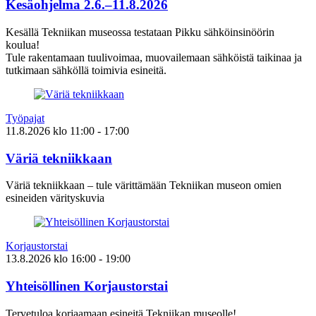
Kesäohjelma 2.6.–11.8.2026
Kesällä Tekniikan museossa testataan Pikku sähköinsinöörin
koulua!
Tule rakentamaan tuulivoimaa, muovailemaan sähköistä taikinaa ja
tutkimaan sähköllä toimivia esineitä.
Työpajat
11.8.2026
klo
11:00
- 17:00
Väriä tekniikkaan
Väriä tekniikkaan – tule värittämään Tekniikan museon omien
esineiden värityskuvia
Korjaustorstai
13.8.2026
klo
16:00
- 19:00
Yhteisöllinen Korjaustorstai
Tervetuloa korjaamaan esineitä Tekniikan museolle!