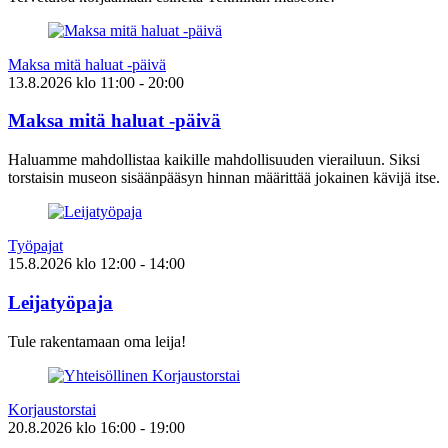
Maksa mitä haluat -päivä
13.8.2026
klo
11:00
- 20:00
Maksa mitä haluat -päivä
Haluamme mahdollistaa kaikille mahdollisuuden vierailuun. Siksi
torstaisin museon sisäänpääsyn hinnan määrittää jokainen kävijä itse.
Työpajat
15.8.2026
klo
12:00
- 14:00
Leijatyöpaja
Tule rakentamaan oma leija!
Korjaustorstai
20.8.2026
klo
16:00
- 19:00