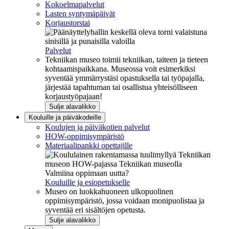
Kokoelmapalvelut
Lasten syntymäpäivät
Korjaustorstai
Palvelut
Tekniikan museo toimii tekniikan, taiteen ja tieteen
kohtaamispaikkana. Museossa voit esimerkiksi
syventää ymmärrystäsi opastuksella tai työpajalla,
järjestää tapahtuman tai osallistua yhteisölliseen
korjaustyöpajaan!
Sulje alavalikko
Kouluille ja päiväkodeille
Koulujen ja päiväkotien palvelut
HOW-oppimisympäristö
Materiaalipankki opettajille
Valmiina oppimaan uutta?
Kouluille ja esiopetukselle
Museo on luokkahuoneen ulkopuolinen
oppimisympäristö, jossa voidaan monipuolistaa ja
syventää eri sisältöjen opetusta.
Sulje alavalikko