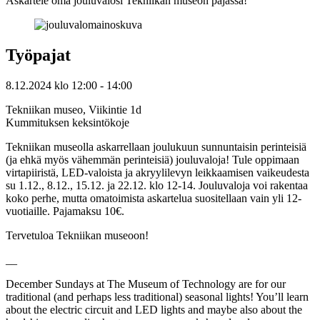
Askartele oma jouluvalosi Tekniikan museon pajassa!
Työpajat
8.12.2024
klo
12:00
- 14:00
Tekniikan museo, Viikintie 1d
Kummituksen keksintökoje
Tekniikan museolla askarrellaan joulukuun sunnuntaisin perinteisiä
(ja ehkä myös vähemmän perinteisiä) jouluvaloja! Tule oppimaan
virtapiiristä, LED-valoista ja akryylilevyn leikkaamisen vaikeudesta
su 1.12., 8.12., 15.12. ja 22.12. klo 12-14. Jouluvaloja voi rakentaa
koko perhe, mutta omatoimista askartelua suositellaan vain yli 12-
vuotiaille. Pajamaksu 10€.
Tervetuloa Tekniikan museoon!
__
December Sundays at The Museum of Technology are for our
traditional (and perhaps less traditional) seasonal lights! You’ll learn
about the electric circuit and LED lights and maybe also about the