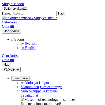
Siirry sisältöön
Sulje hakukenttä
Haku:
Ostoskorisi
Oma tili
Hae sivulta
fi
Suomi
sv
Svenska
en
English
Ostoskorisi
Oma tili
Hae
Päävalikko
Tule meille
Aukioloajat ja liput
Saapuminen ja esteettömyys
Museokauppa ja kahvila
Tapahtumat
Ihmettele, innostu, innovoi!