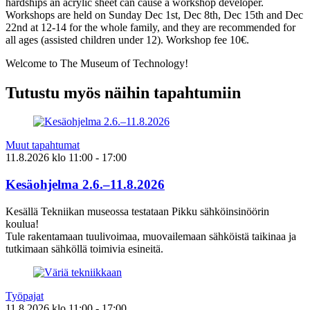
hardships an acrylic sheet can cause a workshop developer.
Workshops are held on Sunday Dec 1st, Dec 8th, Dec 15th and Dec
22nd at 12-14 for the whole family, and they are recommended for
all ages (assisted children under 12). Workshop fee 10€.
Welcome to The Museum of Technology!
Tutustu myös näihin tapahtumiin
Muut tapahtumat
11.8.2026
klo
11:00
- 17:00
Kesäohjelma 2.6.–11.8.2026
Kesällä Tekniikan museossa testataan Pikku sähköinsinöörin
koulua!
Tule rakentamaan tuulivoimaa, muovailemaan sähköistä taikinaa ja
tutkimaan sähköllä toimivia esineitä.
Työpajat
11.8.2026
klo
11:00
- 17:00