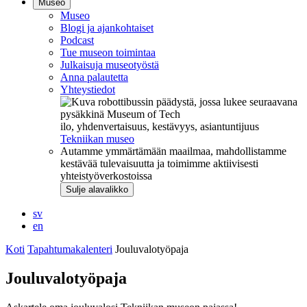
Museo
Museo
Blogi ja ajankohtaiset
Podcast
Tue museon toimintaa
Julkaisuja museotyöstä
Anna palautetta
Yhteystiedot
ilo, yhdenvertaisuus, kestävyys, asiantuntijuus
Tekniikan museo
Autamme ymmärtämään maailmaa, mahdollistamme
kestävää tulevaisuutta ja toimimme aktiivisesti
yhteistyöverkostoissa
Sulje alavalikko
sv
en
Koti
Tapahtumakalenteri
Jouluvalotyöpaja
Jouluvalotyöpaja