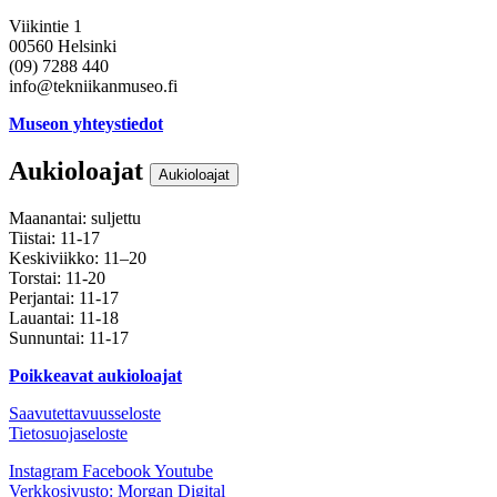
Viikintie 1
00560 Helsinki
(09) 7288 440
info@tekniikanmuseo.fi
Museon yhteystiedot
Aukioloajat
Aukioloajat
Maanantai: suljettu
Tiistai: 11-17
Keskiviikko: 11–20
Torstai: 11-20
Perjantai: 11-17
Lauantai: 11-18
Sunnuntai: 11-17
Poikkeavat aukioloajat
Saavutettavuusseloste
Tietosuojaseloste
Instagram
Facebook
Youtube
Verkkosivusto: Morgan Digital