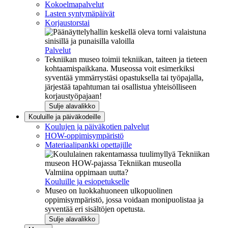
Kokoelmapalvelut
Lasten syntymäpäivät
Korjaustorstai
Palvelut
Tekniikan museo toimii tekniikan, taiteen ja tieteen
kohtaamispaikkana. Museossa voit esimerkiksi
syventää ymmärrystäsi opastuksella tai työpajalla,
järjestää tapahtuman tai osallistua yhteisölliseen
korjaustyöpajaan!
Sulje alavalikko
Kouluille ja päiväkodeille
Koulujen ja päiväkotien palvelut
HOW-oppimisympäristö
Materiaalipankki opettajille
Valmiina oppimaan uutta?
Kouluille ja esiopetukselle
Museo on luokkahuoneen ulkopuolinen
oppimisympäristö, jossa voidaan monipuolistaa ja
syventää eri sisältöjen opetusta.
Sulje alavalikko