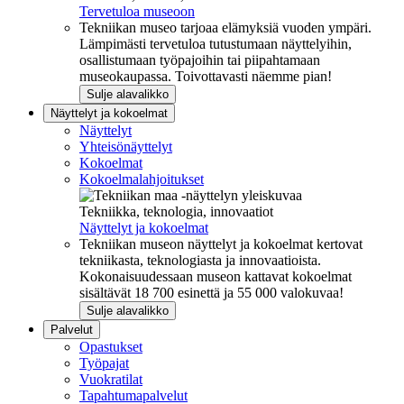
Tervetuloa museoon
Tekniikan museo tarjoaa elämyksiä vuoden ympäri.
Lämpimästi tervetuloa tutustumaan näyttelyihin,
osallistumaan työpajoihin tai piipahtamaan
museokaupassa. Toivottavasti näemme pian!
Sulje alavalikko
Näyttelyt ja kokoelmat
Näyttelyt
Yhteisönäyttelyt
Kokoelmat
Kokoelmalahjoitukset
Tekniikka, teknologia, innovaatiot
Näyttelyt ja kokoelmat
Tekniikan museon näyttelyt ja kokoelmat kertovat
tekniikasta, teknologiasta ja innovaatioista.
Kokonaisuudessaan museon kattavat kokoelmat
sisältävät 18 700 esinettä ja 55 000 valokuvaa!
Sulje alavalikko
Palvelut
Opastukset
Työpajat
Vuokratilat
Tapahtumapalvelut