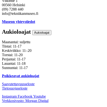
Viikintie 1
00560 Helsinki
(09) 7288 440
info@tekniikanmuseo.fi
Museon yhteystiedot
Aukioloajat
Aukioloajat
Maanantai: suljettu
Tiistai: 11-17
Keskiviikko: 11–20
Torstai: 11-20
Perjantai: 11-17
Lauantai: 11-18
Sunnuntai: 11-17
Poikkeavat aukioloajat
Saavutettavuusseloste
Tietosuojaseloste
Instagram
Facebook
Youtube
Verkkosivusto: Morgan Digital