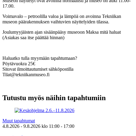
Museon näyttelyt ovat avoinna normaalisti ja museo on auki 11.00-
17.00.
Voimavalo – petroolilla valoa ja lämpöä on avoinna Tekniikan
museon päärakennuksen vaihtuvien näyttelyiden tilassa.
Joulumyyjäisten ajan sisäänpääsy museoon Maksa mitä haluat
(Asiakas saa itse päättää hinnan)
Haluatko tulla myymään tapahtumaan?
Pöytävuokra 25€
Sitovat ilmoittautumiset sähköpostilla
Tilat@tekniikanmuseo.fi
Tutustu myös näihin tapahtumiin
Muut tapahtumat
4.8.2026
- 9.8.2026
klo
11:00
- 17:00