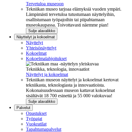
Tervetuloa museoon
Tekniikan museo tarjoaa elämyksiä vuoden ympäri.
Lämpimästi tervetuloa tutustumaan näyttelyihin,
osallistumaan työpajoihin tai piipahtamaan
museokaupassa. Toivottavasti näemme pian!
Sulje alavalikko
Näyttelyt ja kokoelmat
Näyttelyt
Yhteisönäyttelyt
Kokoelmat
Kokoelmalahjoitukset
Tekniikka, teknologia, innovaatiot
Näyttelyt ja kokoelmat
Tekniikan museon näyttelyt ja kokoelmat kertovat
tekniikasta, teknologiasta ja innovaatioista.
Kokonaisuudessaan museon kattavat kokoelmat
sisältävät 18 700 esinettä ja 55 000 valokuvaa!
Sulje alavalikko
Palvelut
Opastukset
Työpajat
Vuokratilat
Tapahtumapalvelut