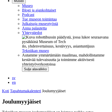
Museo
Museo
Blogi ja ajankohtaiset
Podcast
Tue museon toimintaa
Julkaisuja museotyöstä
Anna palautetta
Yhteystiedot
ilo, yhdenvertaisuus, kestävyys, asiantuntijuus
Tekniikan museo
Autamme ymmärtämään maailmaa, mahdollistamme
kestävää tulevaisuutta ja toimimme aktiivisesti
yhteistyöverkostoissa
Sulje alavalikko
sv
en
Koti
Tapahtumakalenteri
Joulumyyjäiset
Joulumyyjäiset