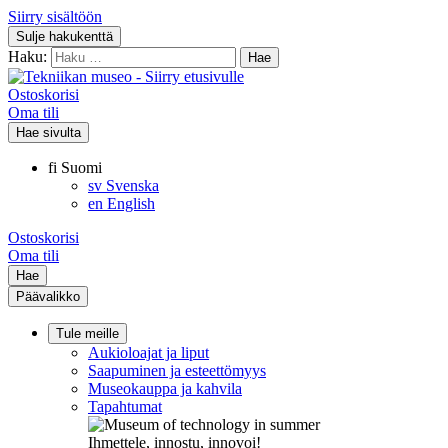
Siirry sisältöön
Sulje hakukenttä
Haku:
Ostoskorisi
Oma tili
Hae sivulta
fi
Suomi
sv
Svenska
en
English
Ostoskorisi
Oma tili
Hae
Päävalikko
Tule meille
Aukioloajat ja liput
Saapuminen ja esteettömyys
Museokauppa ja kahvila
Tapahtumat
Ihmettele, innostu, innovoi!