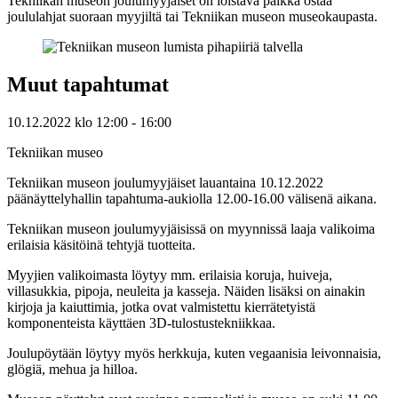
Tekniikan museon joulumyyjäiset on loistava paikka ostaa
joululahjat suoraan myyjiltä tai Tekniikan museon museokaupasta.
Muut tapahtumat
10.12.2022
klo
12:00
- 16:00
Tekniikan museo
Tekniikan museon joulumyyjäiset lauantaina 10.12.2022
päänäyttelyhallin tapahtuma-aukiolla 12.00-16.00 välisenä aikana.
Tekniikan museon joulumyyjäisissä on myynnissä laaja valikoima
erilaisia käsitöinä tehtyjä tuotteita.
Myyjien valikoimasta löytyy mm. erilaisia koruja, huiveja,
villasukkia, pipoja, neuleita ja kasseja. Näiden lisäksi on ainakin
kirjoja ja kaiuttimia, jotka ovat valmistettu kierrätetyistä
komponenteista käyttäen 3D-tulostustekniikkaa.
Joulupöytään löytyy myös herkkuja, kuten vegaanisia leivonnaisia,
glögiä, mehua ja hilloa.