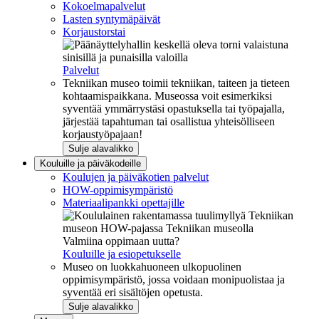
Kokoelmapalvelut
Lasten syntymäpäivät
Korjaustorstai
Palvelut
Tekniikan museo toimii tekniikan, taiteen ja tieteen
kohtaamispaikkana. Museossa voit esimerkiksi
syventää ymmärrystäsi opastuksella tai työpajalla,
järjestää tapahtuman tai osallistua yhteisölliseen
korjaustyöpajaan!
Sulje alavalikko
Kouluille ja päiväkodeille
Koulujen ja päiväkotien palvelut
HOW-oppimisympäristö
Materiaalipankki opettajille
Valmiina oppimaan uutta?
Kouluille ja esiopetukselle
Museo on luokkahuoneen ulkopuolinen
oppimisympäristö, jossa voidaan monipuolistaa ja
syventää eri sisältöjen opetusta.
Sulje alavalikko