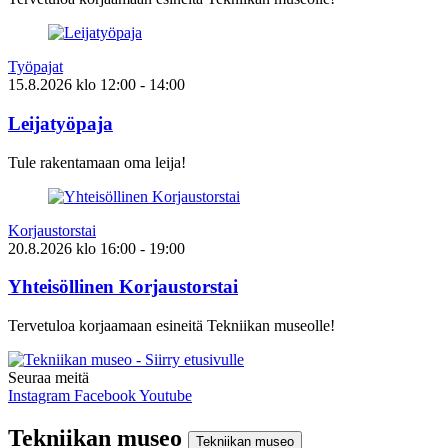
Työpajat
15.8.2026
klo
12:00
- 14:00
Leijatyöpaja
Tule rakentamaan oma leija!
Korjaustorstai
20.8.2026
klo
16:00
- 19:00
Yhteisöllinen Korjaustorstai
Tervetuloa korjaamaan esineitä Tekniikan museolle!
Seuraa meitä
Instagram
Facebook
Youtube
Tekniikan museo
Tekniikan museo