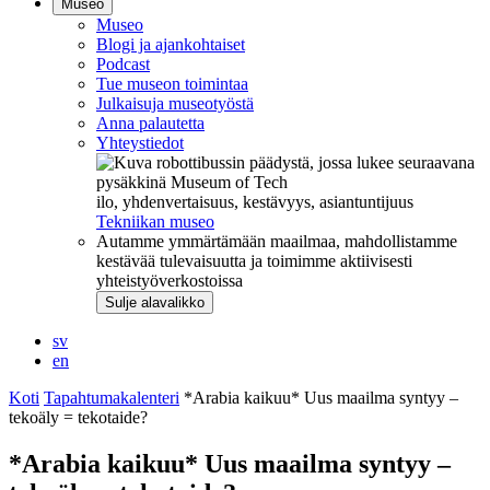
Museo
Museo
Blogi ja ajankohtaiset
Podcast
Tue museon toimintaa
Julkaisuja museotyöstä
Anna palautetta
Yhteystiedot
ilo, yhdenvertaisuus, kestävyys, asiantuntijuus
Tekniikan museo
Autamme ymmärtämään maailmaa, mahdollistamme
kestävää tulevaisuutta ja toimimme aktiivisesti
yhteistyöverkostoissa
Sulje alavalikko
sv
en
Koti
Tapahtumakalenteri
*Arabia kaikuu* Uus maailma syntyy –
tekoäly = tekotaide?
*Arabia kaikuu* Uus maailma syntyy –