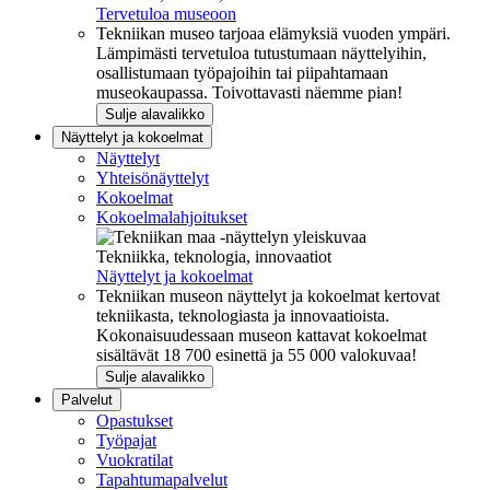
Tervetuloa museoon
Tekniikan museo tarjoaa elämyksiä vuoden ympäri.
Lämpimästi tervetuloa tutustumaan näyttelyihin,
osallistumaan työpajoihin tai piipahtamaan
museokaupassa. Toivottavasti näemme pian!
Sulje alavalikko
Näyttelyt ja kokoelmat
Näyttelyt
Yhteisönäyttelyt
Kokoelmat
Kokoelmalahjoitukset
Tekniikka, teknologia, innovaatiot
Näyttelyt ja kokoelmat
Tekniikan museon näyttelyt ja kokoelmat kertovat
tekniikasta, teknologiasta ja innovaatioista.
Kokonaisuudessaan museon kattavat kokoelmat
sisältävät 18 700 esinettä ja 55 000 valokuvaa!
Sulje alavalikko
Palvelut
Opastukset
Työpajat
Vuokratilat
Tapahtumapalvelut