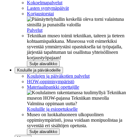
Kokoelmapalvelut
Lasten syntymäpäivät
Korjaustorstai
Palvelut
Tekniikan museo toimii tekniikan, taiteen ja tieteen
kohtaamispaikkana. Museossa voit esimerkiksi
syventää ymmärrystäsi opastuksella tai työpajalla,
järjestää tapahtuman tai osallistua yhteisölliseen
korjaustyöpajaan!
Sulje alavalikko
Kouluille ja päiväkodeille
Koulujen ja päiväkotien palvelut
HOW-oppimisympäristö
Materiaalipankki opettajille
Valmiina oppimaan uutta?
Kouluille ja esiopetukselle
Museo on luokkahuoneen ulkopuolinen
oppimisympäristö, jossa voidaan monipuolistaa ja
syventää eri sisältöjen opetusta.
Sulje alavalikko