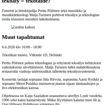
tekoäly = tekotaide?
Futuristi ja tietokirjailija Perttu Pölönen sekä muusikko ja
musiikkiteknologi Maija Turunen pohtivat tekoälyn ja teknologian
roolia klassisen musiikin näkökulmasta.
Muut tapahtumat
6.6.2026
klo
16:00
- 18:00
Tekniikan museo, Viikintie 1D, Helsinki
Perttu Pölönen puhuu teknologian ja erityisesti tekoälyn kehityksen
vaikutuksesta säveltämiseen. Maija Turunen tutkii mahdollisuuksia
restauroida vanhoja taidemusiikin tallenteita tekoälyavusteisesti.
Konsertin laulajat sopraano Iida Hirvola, sopranista Aarni Hyökki ja
sopraano Meeri Pulakka musisoivat pianon sijaan ääninauhojen ja
live-elektroniikan kanssa.
Ohjelmassa on Kaija Saariahon uraauurtava sävellys Lonh vuodelta
1996 sekä kaksi kantaesitystä: Miika Hyytiäisen kalama musi lili ja
Ossi Hiltusen Huhtikuun viimeinen ilta.