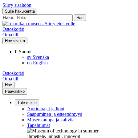
Siirry sisältöön
Sulje hakukenttä
Haku:
Ostoskorisi
Oma tili
Hae sivulta
fi
Suomi
sv
Svenska
en
English
Ostoskorisi
Oma tili
Hae
Päävalikko
Tule meille
Aukioloajat ja liput
Saapuminen ja esteettömyys
Museokauppa ja kahvila
Tapahtumat
Ihmettele, innostu, innovoi!