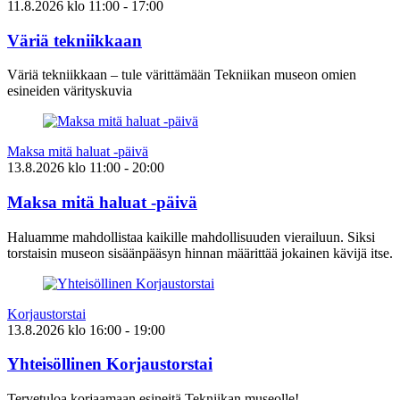
11.8.2026
klo
11:00
- 17:00
Väriä tekniikkaan
Väriä tekniikkaan – tule värittämään Tekniikan museon omien
esineiden värityskuvia
Maksa mitä haluat -päivä
13.8.2026
klo
11:00
- 20:00
Maksa mitä haluat -päivä
Haluamme mahdollistaa kaikille mahdollisuuden vierailuun. Siksi
torstaisin museon sisäänpääsyn hinnan määrittää jokainen kävijä itse.
Korjaustorstai
13.8.2026
klo
16:00
- 19:00
Yhteisöllinen Korjaustorstai
Tervetuloa korjaamaan esineitä Tekniikan museolle!