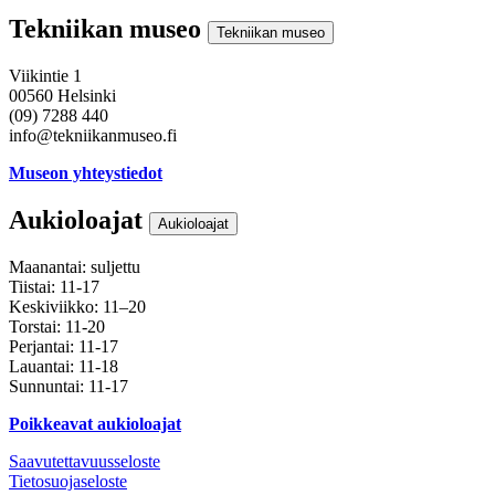
Tekniikan museo
Tekniikan museo
Viikintie 1
00560 Helsinki
(09) 7288 440
info@tekniikanmuseo.fi
Museon yhteystiedot
Aukioloajat
Aukioloajat
Maanantai: suljettu
Tiistai: 11-17
Keskiviikko: 11–20
Torstai: 11-20
Perjantai: 11-17
Lauantai: 11-18
Sunnuntai: 11-17
Poikkeavat aukioloajat
Saavutettavuusseloste
Tietosuojaseloste