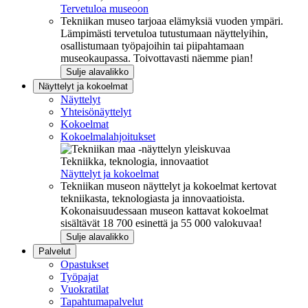
Tervetuloa museoon
Tekniikan museo tarjoaa elämyksiä vuoden ympäri.
Lämpimästi tervetuloa tutustumaan näyttelyihin,
osallistumaan työpajoihin tai piipahtamaan
museokaupassa. Toivottavasti näemme pian!
Sulje alavalikko
Näyttelyt ja kokoelmat
Näyttelyt
Yhteisönäyttelyt
Kokoelmat
Kokoelmalahjoitukset
Tekniikka, teknologia, innovaatiot
Näyttelyt ja kokoelmat
Tekniikan museon näyttelyt ja kokoelmat kertovat
tekniikasta, teknologiasta ja innovaatioista.
Kokonaisuudessaan museon kattavat kokoelmat
sisältävät 18 700 esinettä ja 55 000 valokuvaa!
Sulje alavalikko
Palvelut
Opastukset
Työpajat
Vuokratilat
Tapahtumapalvelut