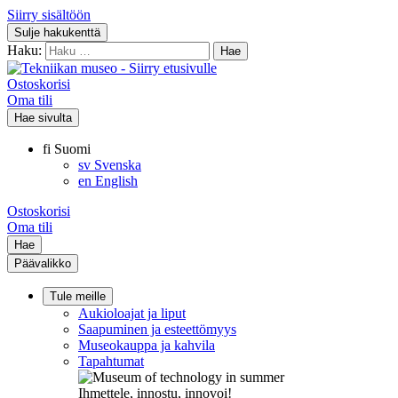
Siirry sisältöön
Sulje hakukenttä
Haku:
Ostoskorisi
Oma tili
Hae sivulta
fi
Suomi
sv
Svenska
en
English
Ostoskorisi
Oma tili
Hae
Päävalikko
Tule meille
Aukioloajat ja liput
Saapuminen ja esteettömyys
Museokauppa ja kahvila
Tapahtumat
Ihmettele, innostu, innovoi!