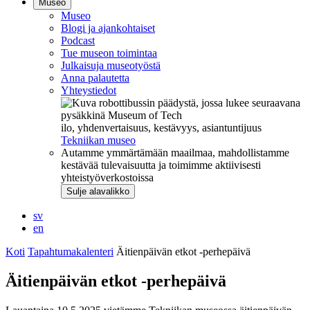
Museo
Museo
Blogi ja ajankohtaiset
Podcast
Tue museon toimintaa
Julkaisuja museotyöstä
Anna palautetta
Yhteystiedot
ilo, yhdenvertaisuus, kestävyys, asiantuntijuus
Tekniikan museo
Autamme ymmärtämään maailmaa, mahdollistamme
kestävää tulevaisuutta ja toimimme aktiivisesti
yhteistyöverkostoissa
Sulje alavalikko
sv
en
Koti
Tapahtumakalenteri
Äitienpäivän etkot -perhepäivä
Äitienpäivän etkot -perhepäivä