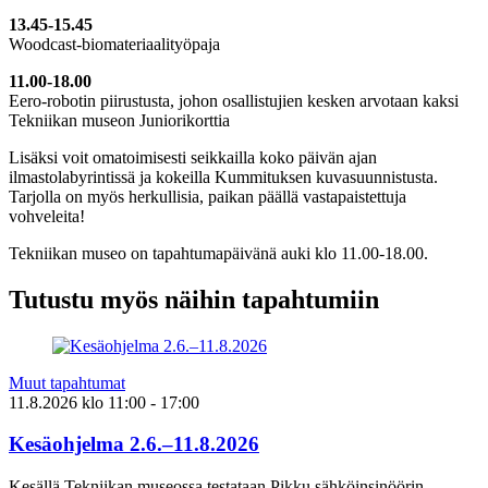
13.45-15.45
Woodcast-biomateriaalityöpaja
11.00-18.00
Eero-robotin piirustusta, johon osallistujien kesken arvotaan kaksi
Tekniikan museon Juniorikorttia
Lisäksi voit omatoimisesti seikkailla koko päivän ajan
ilmastolabyrintissä ja kokeilla Kummituksen kuvasuunnistusta.
Tarjolla on myös herkullisia, paikan päällä vastapaistettuja
vohveleita!
Tekniikan museo on tapahtumapäivänä auki klo 11.00-18.00.
Tutustu myös näihin tapahtumiin
Muut tapahtumat
11.8.2026
klo
11:00
- 17:00
Kesäohjelma 2.6.–11.8.2026
Kesällä Tekniikan museossa testataan Pikku sähköinsinöörin