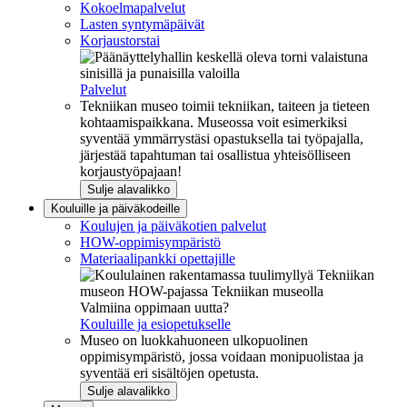
Kokoelmapalvelut
Lasten syntymäpäivät
Korjaustorstai
Palvelut
Tekniikan museo toimii tekniikan, taiteen ja tieteen
kohtaamispaikkana. Museossa voit esimerkiksi
syventää ymmärrystäsi opastuksella tai työpajalla,
järjestää tapahtuman tai osallistua yhteisölliseen
korjaustyöpajaan!
Sulje alavalikko
Kouluille ja päiväkodeille
Koulujen ja päiväkotien palvelut
HOW-oppimisympäristö
Materiaalipankki opettajille
Valmiina oppimaan uutta?
Kouluille ja esiopetukselle
Museo on luokkahuoneen ulkopuolinen
oppimisympäristö, jossa voidaan monipuolistaa ja
syventää eri sisältöjen opetusta.
Sulje alavalikko