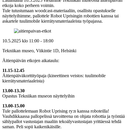
Lauantaina 10.5.2025 vietämme Tekniikan museossa äitienpäivän
etkoja koko perheen voimin.
Tule tutustumaan woodcast-materiaaliin, osallistu opastukselle
näyttelyihimme, pallottele Robot Uprisingin robottien kanssa tai
askartele tuulimobile kierrätysmateriaaleista työpajassa.
10.5.2025
klo
11:00
- 18:00
Tekniikan museo, Viikintie 1D, Helsinki
Äitienpäivän etkojen aikataulu:
11.15-12.45
Äitienpäiväkorttityöpaja (kineettinen veistos: tuulimobile
kierrätysmateriaaleista)
13.00-13.30
Opastus Tekniikan museon näyttelyihin
13.00-15.00
Tule pallottelemaan Robot Uprising ry:n kanssa roboteilla!
Vauhdikkaassa pallopelissä tavoitteena on ohjata robottia ja työntää
sählypallot vastustajan maaliin tekoälyvastustajan yrittäessä tehdä
saman. Peli sopii kaikenikäisille.