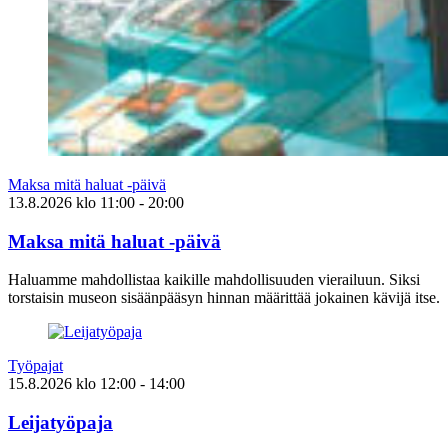
Maksa mitä haluat -päivä
13.8.2026
klo
11:00
- 20:00
Maksa mitä haluat -päivä
Haluamme mahdollistaa kaikille mahdollisuuden vierailuun. Siksi
torstaisin museon sisäänpääsyn hinnan määrittää jokainen kävijä itse.
Työpajat
15.8.2026
klo
12:00
- 14:00
Leijatyöpaja