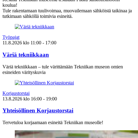
koulua!
Tule rakentamaan tuulivoimaa, muovailemaan sähköistä taikinaa ja
tutkimaan sähköllä toimivia esineitä.
Työpajat
11.8.2026
klo
11:00
- 17:00
Väriä tekniikkaan
Väriä tekniikkaan – tule värittämään Tekniikan museon omien
esineiden värityskuvia
Korjaustorstai
13.8.2026
klo
16:00
- 19:00
Yhteisöllinen Korjaustorstai
Tervetuloa korjaamaan esineitä Tekniikan museolle!