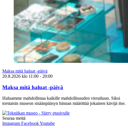
Maksa mitä haluat -päivä
20.8.2026
klo
11:00
- 20:00
Maksa mitä haluat -päivä
Haluamme mahdollistaa kaikille mahdollisuuden vierailuun. Siksi
torstaisin museon sisäänpääsyn hinnan määrittää jokainen kävijä itse.
Seuraa meitä
Instagram
Facebook
Youtube