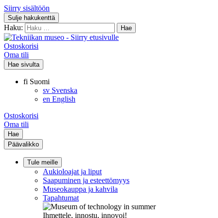
Siirry sisältöön
Sulje hakukenttä
Haku:
Ostoskorisi
Oma tili
Hae sivulta
fi
Suomi
sv
Svenska
en
English
Ostoskorisi
Oma tili
Hae
Päävalikko
Tule meille
Aukioloajat ja liput
Saapuminen ja esteettömyys
Museokauppa ja kahvila
Tapahtumat
Ihmettele, innostu, innovoi!