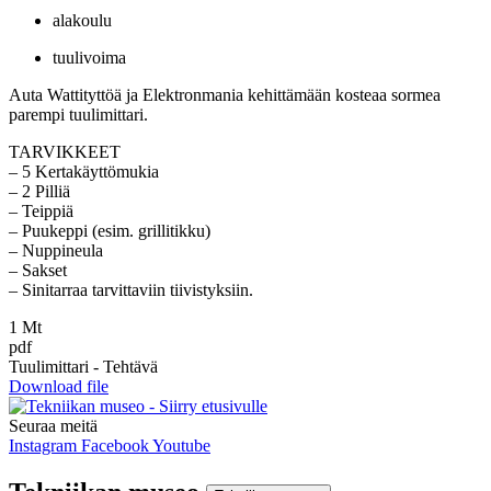
alakoulu
tuulivoima
Auta Wattityttöä ja Elektronmania kehittämään kosteaa sormea
parempi tuulimittari.
TARVIKKEET
– 5 Kertakäyttömukia
– 2 Pilliä
– Teippiä
– Puukeppi (esim. grillitikku)
– Nuppineula
– Sakset
– Sinitarraa tarvittaviin tiivistyksiin.
1 Mt
pdf
Tuulimittari - Tehtävä
Download file
Seuraa meitä
Instagram
Facebook
Youtube