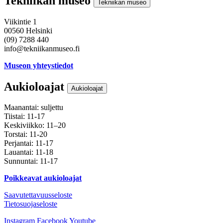
Tekniikan museo
Tekniikan museo
Viikintie 1
00560 Helsinki
(09) 7288 440
info@tekniikanmuseo.fi
Museon yhteystiedot
Aukioloajat
Aukioloajat
Maanantai: suljettu
Tiistai: 11-17
Keskiviikko: 11–20
Torstai: 11-20
Perjantai: 11-17
Lauantai: 11-18
Sunnuntai: 11-17
Poikkeavat aukioloajat
Saavutettavuusseloste
Tietosuojaseloste
Instagram
Facebook
Youtube