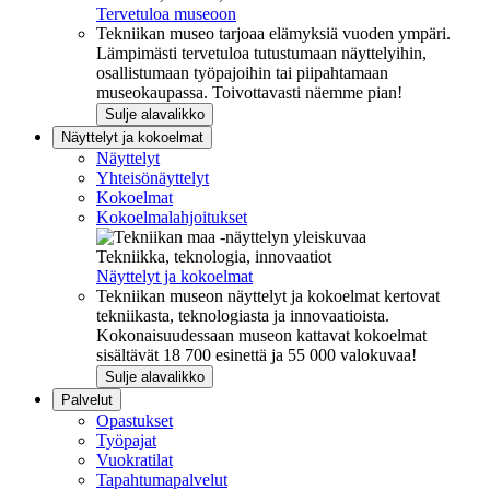
Tervetuloa museoon
Tekniikan museo tarjoaa elämyksiä vuoden ympäri.
Lämpimästi tervetuloa tutustumaan näyttelyihin,
osallistumaan työpajoihin tai piipahtamaan
museokaupassa. Toivottavasti näemme pian!
Sulje alavalikko
Näyttelyt ja kokoelmat
Näyttelyt
Yhteisönäyttelyt
Kokoelmat
Kokoelmalahjoitukset
Tekniikka, teknologia, innovaatiot
Näyttelyt ja kokoelmat
Tekniikan museon näyttelyt ja kokoelmat kertovat
tekniikasta, teknologiasta ja innovaatioista.
Kokonaisuudessaan museon kattavat kokoelmat
sisältävät 18 700 esinettä ja 55 000 valokuvaa!
Sulje alavalikko
Palvelut
Opastukset
Työpajat
Vuokratilat
Tapahtumapalvelut