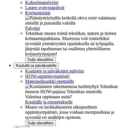
Kokoelmapalvelut
Lasten syntymäpäivät
Korjaustorstai
Palvelut
Tekniikan museo toimii tekniikan, taiteen ja tieteen
kohtaamispaikkana. Museossa voit esimerkiksi
syventää ymmärrystäsi opastuksella tai työpajalla,
järjestää tapahtuman tai osallistua yhteisölliseen
korjaustyöpajaan!
Sulje alavalikko
Kouluille ja päiväkodeille
Koulujen ja päiväkotien palvelut
HOW-oppimisympäristö
Materiaalipankki opettajille
Valmiina oppimaan uutta?
Kouluille ja esiopetukselle
Museo on luokkahuoneen ulkopuolinen
oppimisympäristö, jossa voidaan monipuolistaa ja
syventää eri sisältöjen opetusta.
Sulje alavalikko