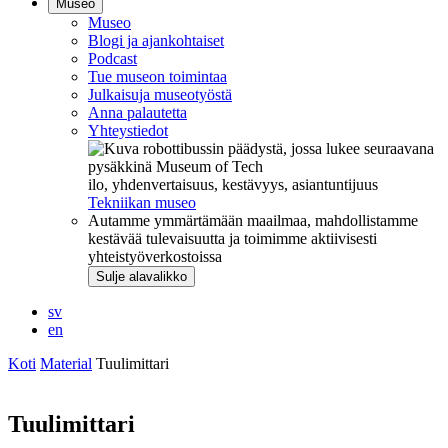
Museo
Museo
Blogi ja ajankohtaiset
Podcast
Tue museon toimintaa
Julkaisuja museotyöstä
Anna palautetta
Yhteystiedot
ilo, yhdenvertaisuus, kestävyys, asiantuntijuus
Tekniikan museo
Autamme ymmärtämään maailmaa, mahdollistamme
kestävää tulevaisuutta ja toimimme aktiivisesti
yhteistyöverkostoissa
Sulje alavalikko
sv
en
Koti
Material
Tuulimittari
Tuulimittari