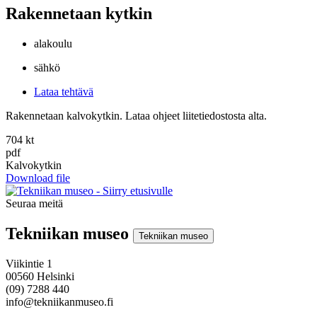
Rakennetaan kytkin
alakoulu
sähkö
Lataa tehtävä
Rakennetaan kalvokytkin. Lataa ohjeet liitetiedostosta alta.
704 kt
pdf
Kalvokytkin
Download file
Seuraa meitä
Instagram
Facebook
Youtube
Tekniikan museo
Tekniikan museo
Viikintie 1
00560 Helsinki
(09) 7288 440
info@tekniikanmuseo.fi