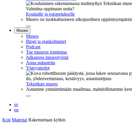
Valmiina oppimaan uutta?
Kouluille ja esiopetukselle
Museo on luokkahuoneen ulkopuolinen oppimisympäristö, j
Sulje
Museo
alavalikko
Museo
Blogi ja ajankohtaiset
Podcast
Tue museon toimintaa
Julkaisuja museotyöstä
Anna palautetta
Yhteystiedot
ilo, yhdenvertaisuus, kestävyys, asiantuntijuus
Tekniikan museo
Autamme ymmärtämään maailmaa, mahdollistamme kestävää
Sulje
alavalikko
sv
en
Koti
Material
Rakennetaan kytkin