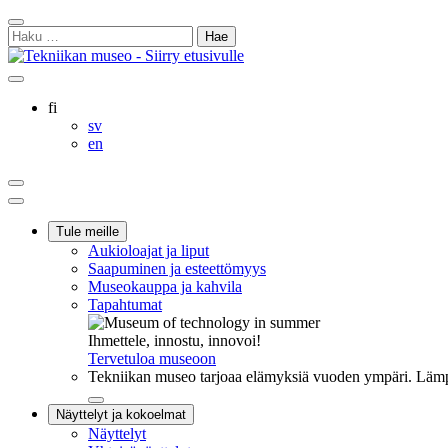
Siirry
Sulje
sisältöön
Haku:
hakukenttä
Ostoskorisi
Oma
Hae
tili
sivulta
Suomi
fi
Svenska
sv
English
en
Ostoskorisi
Oma
Hae
tili
Päävalikko
Tule meille
Aukioloajat ja liput
Saapuminen ja esteettömyys
Museokauppa ja kahvila
Tapahtumat
Ihmettele, innostu, innovoi!
Tervetuloa museoon
Tekniikan museo tarjoaa elämyksiä vuoden ympäri. Lämpi
Sulje
Näyttelyt ja kokoelmat
alavalikko
Näyttelyt