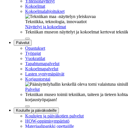
Yhteisönäyttelyt
Kokoelmat
Kokoelmalahjoitukset
Tekniikka, teknologia, innovaatiot
Näyttelyt ja kokoelmat
Tekniikan museon näyttelyt ja kokoelmat kertovat tekniik
Sulje
Palvelut
alavalikko
Opastukset
Työpajat
Vuokratilat
Tapahtumapalvelut
Kokoelmapalvelut
Lasten syntymäpäivät
Korjaustorstai
Palvelut
Tekniikan museo toimii tekniikan, taiteen ja tieteen kohta
korjaustyöpajaan!
Sulje
Kouluille ja päiväkodeille
alavalikko
Koulujen ja päiväkotien palvelut
HOW-oppimisympäristö
Materiaalipankki opettajille