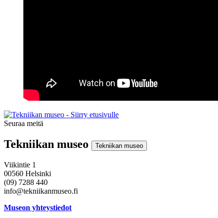
Seuraa meitä
Instagram
Facebook
Youtube
Tekniikan museo
Tekniikan museo
Viikintie 1
00560 Helsinki
(09) 7288 440
info@tekniikanmuseo.fi
Museon yhteystiedot