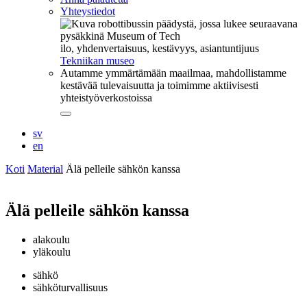
Yhteystiedot
ilo, yhdenvertaisuus, kestävyys, asiantuntijuus
Tekniikan museo
Autamme ymmärtämään maailmaa, mahdollistamme
kestävää tulevaisuutta ja toimimme aktiivisesti
yhteistyöverkostoissa
Sulje
alavalikko
sv
en
Koti
Material
Älä pelleile sähkön kanssa
Älä pelleile sähkön kanssa
alakoulu
yläkoulu
sähkö
sähköturvallisuus