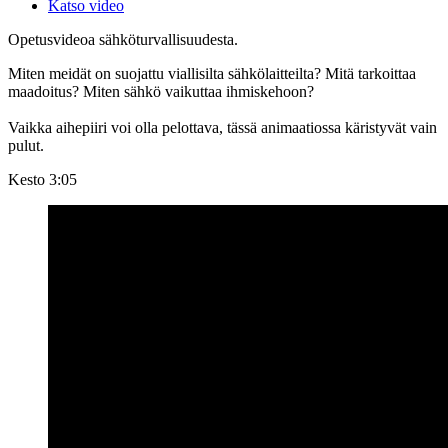
Katso video
Opetusvideoa sähköturvallisuudesta.
Miten meidät on suojattu viallisilta sähkölaitteilta? Mitä tarkoittaa
maadoitus? Miten sähkö vaikuttaa ihmiskehoon?
Vaikka aihepiiri voi olla pelottava, tässä animaatiossa käristyvät vain
pulut.
Kesto 3:05