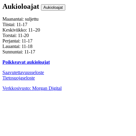
Aukioloajat
Aukioloajat
Maanantai: suljettu
Tiistai: 11-17
Keskiviikko: 11–20
Torstai: 11-20
Perjantai: 11-17
Lauantai: 11-18
Sunnuntai: 11-17
Poikkeavat aukioloajat
Saavutettavuusseloste
Tietosuojaseloste
Instagram
Facebook
Youtube
Verkkosivusto: Morgan Digital