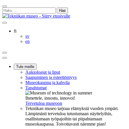
Siirry
Sulje
sisältöön
Haku:
hakukenttä
Ostoskorisi
Oma
Hae
tili
sivulta
Suomi
fi
Svenska
sv
English
en
Ostoskorisi
Oma
Hae
tili
Päävalikko
Tule meille
Aukioloajat ja liput
Saapuminen ja esteettömyys
Museokauppa ja kahvila
Tapahtumat
Ihmettele, innostu, innovoi!
Tervetuloa museoon
Tekniikan museo tarjoaa elämyksiä vuoden ympäri.
Lämpimästi tervetuloa tutustumaan näyttelyihin,
osallistumaan työpajoihin tai piipahtamaan
museokaupassa. Toivottavasti näemme pian!