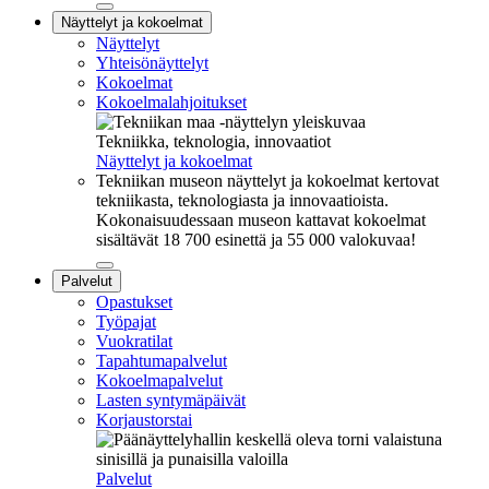
Sulje
Näyttelyt ja kokoelmat
alavalikko
Näyttelyt
Yhteisönäyttelyt
Kokoelmat
Kokoelmalahjoitukset
Tekniikka, teknologia, innovaatiot
Näyttelyt ja kokoelmat
Tekniikan museon näyttelyt ja kokoelmat kertovat
tekniikasta, teknologiasta ja innovaatioista.
Kokonaisuudessaan museon kattavat kokoelmat
sisältävät 18 700 esinettä ja 55 000 valokuvaa!
Sulje
Palvelut
alavalikko
Opastukset
Työpajat
Vuokratilat
Tapahtumapalvelut
Kokoelmapalvelut
Lasten syntymäpäivät
Korjaustorstai
Palvelut