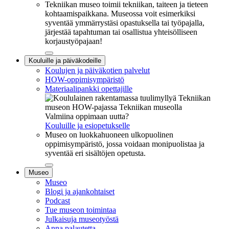
Tekniikan museo toimii tekniikan, taiteen ja tieteen
kohtaamispaikkana. Museossa voit esimerkiksi
syventää ymmärrystäsi opastuksella tai työpajalla,
järjestää tapahtuman tai osallistua yhteisölliseen
korjaustyöpajaan!
Sulje
Kouluille ja päiväkodeille
alavalikko
Koulujen ja päiväkotien palvelut
HOW-oppimisympäristö
Materiaalipankki opettajille
Valmiina oppimaan uutta?
Kouluille ja esiopetukselle
Museo on luokkahuoneen ulkopuolinen
oppimisympäristö, jossa voidaan monipuolistaa ja
syventää eri sisältöjen opetusta.
Sulje
Museo
alavalikko
Museo
Blogi ja ajankohtaiset
Podcast
Tue museon toimintaa
Julkaisuja museotyöstä
Anna palautetta